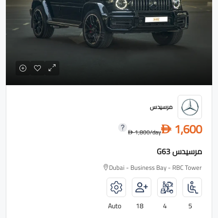
مرسيدس
1,600
D
1,800
/day
D
مرسيدس G63
Dubai - Business Bay - RBC Tower
Auto
18
4
5