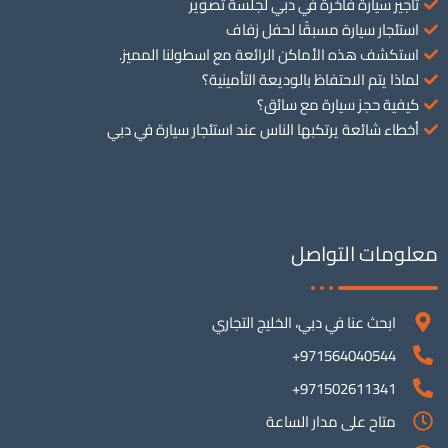
تأجير سيارة فاخرة في دبي لجلسة تصوير
استئجار سيارة مسبقًا لحفل زفاف
استكشف هذه الأماكن الرائعة مع اسطولنا المميز.
لماذا يتم الاحتفاظ بالوديعة التأمينية؟
كيفية حجز سيارة مع سائق؟
أخطاء شائعة يرتكبها الناس عند استئجار سيارة في دبي
معلومات التواصل
ابحث عنا في دبي، الخليج التجاري
971564040544+
971502611341+
متاح على مدار الساعة