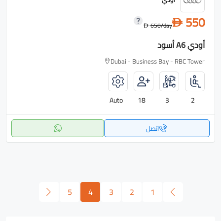
550
D
650
/day
D
أودي A6 أسود
Dubai - Business Bay - RBC Tower
Auto
18
3
2
اتصل
5
4
3
2
1