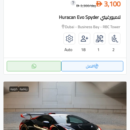
3,100
D
3,300
/day
D
لامبورغيني Huracan Evo Spyder
Dubai - Business Bay - RBC Tower
Auto
18
1
2
اتصل
رياضية
كوبيه