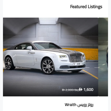
Featured Listings
1,600
2,000
/day
D
D
رولز رويس Wraith