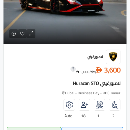
لامبورغيني
3,600
D
5,000
/day
D
لامبورغيني Huracan STO
Dubai - Business Bay - RBC Tower
Auto
18
1
2