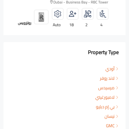
Dubai - Business Bay - RBC Tower
رولزرويس
Auto
18
2
4
Property Type
أودي
لاند روفر
مرسيدس
لامبورغيني
بي إم دبليو
نيسان
GMC