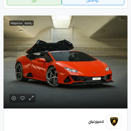
اتصل
رياضية
مكشوفة
لامبورغيني