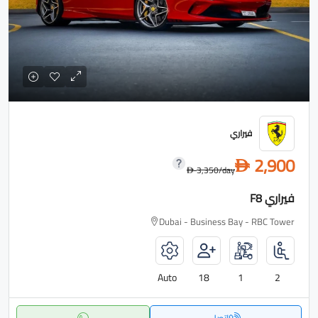
فيراري
2,900
D
3,350
/day
D
فيراري F8
Dubai - Business Bay - RBC Tower
Auto
18
1
2