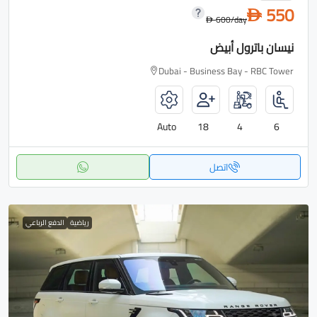
550
D
600
/day
D
نيسان باترول أبيض
Dubai - Business Bay - RBC Tower
Auto
18
4
6
اتصل
رياضية
الدفع الرباعي