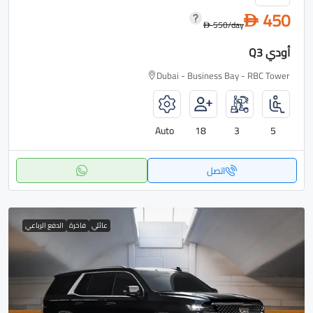
450
D
550
/day
D
أودي Q3
Dubai - Business Bay - RBC Tower
Auto
18
3
5
اتصل
عائلي
فاخرة
الدفع الرباعي