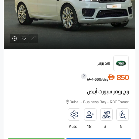
لاند روفر
850
D
1,000
/day
D
رنج روفر سبورت أبيض
Dubai - Business Bay - RBC Tower
Auto
18
3
5