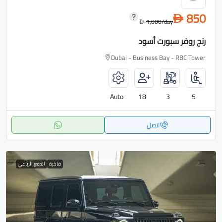
850
D
1,000
/day
D
رنج روفر سبورت أسود
Dubai - Business Bay - RBC Tower
Auto
18
3
5
اتصل
فاخرة
الدفع الرباعي