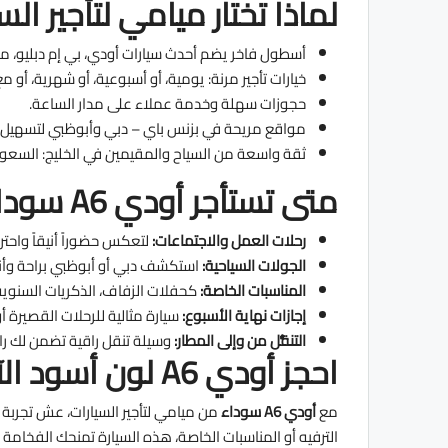
لماذا تختار ميامي لتأجير الس
أسطول فاخر يضم أحدث سيارات أودي، بي إم دبليو، مر
خيارات تأجير مرنة: يومية، أو أسبوعية، أو شهرية، أو 
حجوزات سهلة وخدمة عملاء على مدار الساعة.
مواقع مريحة في بزنس باي – دبي وأبوظبي لتسهيل ال
ثقة واسعة من السياح والمقيمين في الخليج: السعودي
متى تستأجر أودي A6 سوداء؟
رحلات العمل والاجتماعات:
لتعكس حضوراً أنيقاً واحتراف
الجولات السياحية:
استكشف دبي أو أبوظبي براحة وأن
المناسبات الخاصة:
كحفلات الزفاف، الذكريات السنوية، أعي
إجازات نهاية الأسبوع:
سيارة مثالية للرحلات القصيرة أو 
التنقُّل من وإلى المطار:
وسيلة تنقل راقية تضمن لك ر
احجز أودي A6 لون أسود الآن
مع
أودي A6 سوداء
من ميامي لتأجير السيارات، عش تجربة 
الترفيه أو المناسبات الخاصة، هذه السيارة تمنحك الفخامة