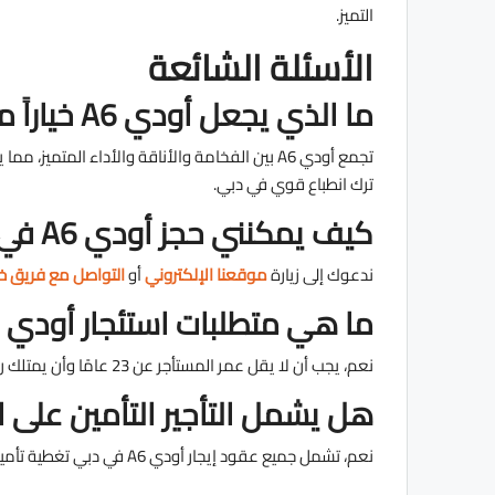
التميز.
الأسئلة الشائعة
ما الذي يجعل أودي A6 خياراً مثالياً للتأجير في دبي؟
تجمع أودي A6 بين الفخامة والأناقة والأداء المت
ترك انطباع قوي في دبي.
كيف يمكنني حجز أودي A6 في دبي؟
ندعوك إلى زيارة
موقعنا الإلكتروني
أو
التواصل مع فريق خ
ما هي متطلبات استئجار أودي A6؟
نعم، يجب أن لا يقل عمر المستأجر عن 23 عامًا وأن يمتلك رخصة قيادة سارية. كما يُشترط دفع مبلغ تأمين.
هل يشمل التأجير التأمين على ا
نعم، تشمل جميع عقود إيجار أودي A6 في دبي تغطية تأمينية شاملة، لتتمتع براحة البال أثناء رحلتك.