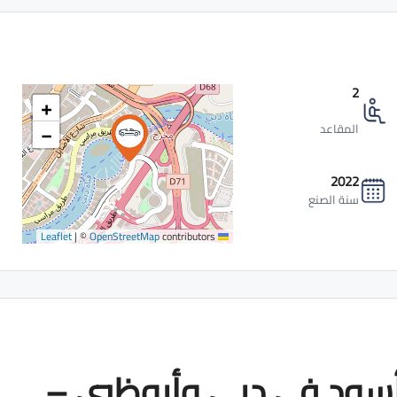
2
+
−
المقاعد
2022
سنة الصنع
|
©
OpenStreetMap
contributors
Leaflet
مة تأجير أودي A6 أسود في دبي وأبوظبي –