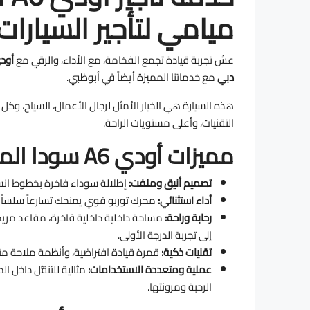
ميامي لتأجير السيارات
عش تجربة قيادة تجمع الفخامة، مع الأداء، والرقي مع
أودي A6 
دبي
مع خدماتنا المميزة أيضاً في أبوظبي.
هذه السيارة هي الخيار الأمثل لرجال الأعمال، السياح، وكل
التقنيات، وأعلى مستويات الراحة.
مميزات أودي A6 سودا المتاحة للإيجار في وكالة ميامي
تصميم أنيق وملفت:
إطلالة سوداء فاخرة بخطوط انس
أداء استثنائي:
محرك توربو قوي يمنحك تسارعاً سلساً و
رحابة وراحة:
مساحة داخلية داخلية فاخرة، مقاعد مر
إلى تجربة الدرجة الأولى.
تقنيات ذكية:
قمرة قيادة افتراضية، وأنظمة ملاحة مت
عملية ومتعددة الاستخدامات:
مثالية للتنقُّل داخل
الرحبة ومرونتها.