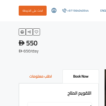
ENG
+971564040544
ابحث على الخريطة
550
D
650
/day
D
Book Now
اطلب معلومات
التقويم المتاح