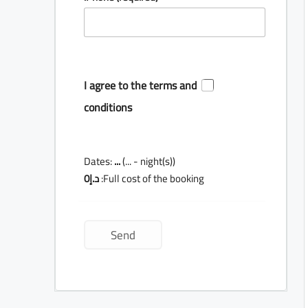
I agree to the terms and
conditions
Dates:
...
(
...
- night(s))
Full cost of the booking:
د.إ
0