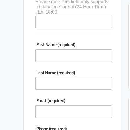
Please note: this field only supports
military time format (24 Hour Time)
Ex: 18:00 .
First Name (required):
Last Name (required):
Email (required):
Phone (required):