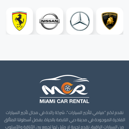
نقدم لكم “ميامي لتأجير السيارات”، شركة رائدة في مجال تأجير السيارات
الفاخرة الموجودة في مدينة دبي النابضة بالحياة. بفضل أسطولنا المتألق
من السيارات الراقية، نقدم تجربة لا مثيل لها تجمع بين الأناقة والأسلوب