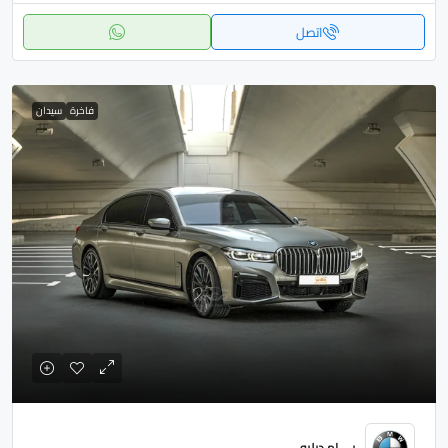
اتصل
فاخرة
سيدان
بي إم دبليو