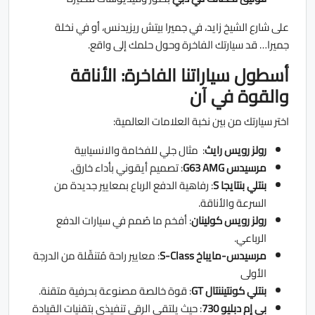
على شارع الشيخ زايد، في جميرا بيتش ريزيدنس، أو في نخلة
جميرا… قد سيارتك الفاخرة وحول حلمك إلى واقع.
أسطول سياراتنا الفاخرة: الأناقة
والقوة في آن
اختر سيارتك من بين نخبة العلامات العالمية:
رولز رويس رايث
: مثال جلي للفخامة والانسيابية
مرسيدس G63 AMG
: تصميم أيقوني بأداء خارق.
بنتلي بنتايجا S
: رفاهية الدفع الرباع بمعايير جديدة من
السرعة والأناقة.
رولز رويس كولينان
: أفخم ما صُمم في سيارات الدفع
الرباعي.
مرسيدس-مايباخ S-Class
: معايير راحة مُتنقّلة من الدرجة
الأولى
بنتلي كونتيننتال GT
: قوة خالصة مصنوعة بحرفية متقنة.
بي إم دبليو 730
: حيث يلتقي الرقي تنفيذي بتقنيات القيادة