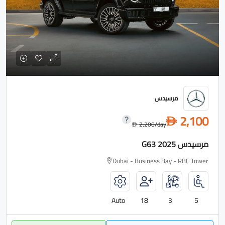
مرسيدس
2,100
D
2,200
/day
D
مرسيدس G63 2025
Dubai - Business Bay - RBC Tower
Auto
18
3
5