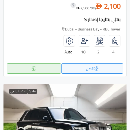
2,100
D
2,500
/day
D
بنتلي بنتايجا إصدار S
Dubai - Business Bay - RBC Tower
Auto
18
2
4
اتصل
فاخرة
الدفع الرباعي