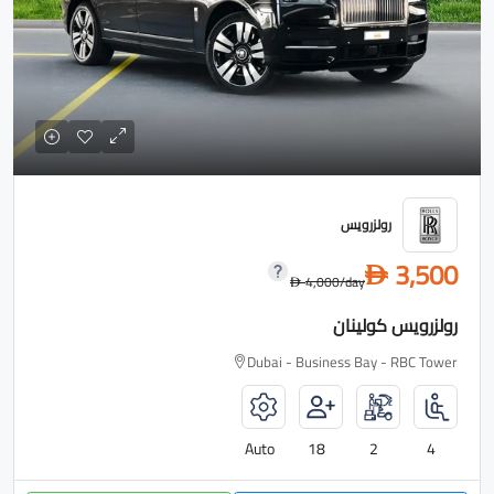
رولزرويس
3,500
D
4,000
/day
D
رولزرويس كولينان
Dubai - Business Bay - RBC Tower
Auto
18
2
4