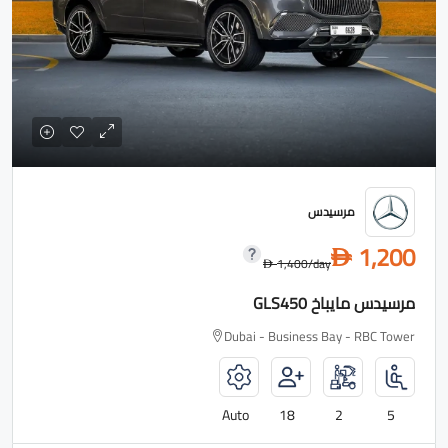
مرسيدس
1,200
D
1,400
/day
D
مرسيدس مايباخ GLS450
Dubai - Business Bay - RBC Tower
Auto
18
2
5