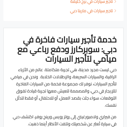
تأجير سيارات في برج خليفة
تاجير سيارات في مارينا دبي
خدمة تأجير سيارات فاخرة في
دبي: سوبركارز ودفع رباعي مع
ميامي لتأجير السيارات
دبي ليست مجرد مدينة، هي تجربة متكاملة. عالم من الأزياء
الراقية، والسيارات السريعة، والإطلالات الخلابة. ونحن في ميامي
لتأجير السيارات، نوفر لك مجموعة فخمة من السيارات الفاخرة
لللإيجار في دبي، والمصممة لتعيش معها تجربة قيادة تفوق
التوقعات، سواء جئت بقصد العمل، أو للاحتفال، أو فقط لتدلّل
نفسك.
من فيراري ولامبورغيني إلى رولز رويس ورينج روفر، اكتشف دبي
في سيارة تُعبّر عن شخصيتك وتلفت الأنظار أينما ذهبت.