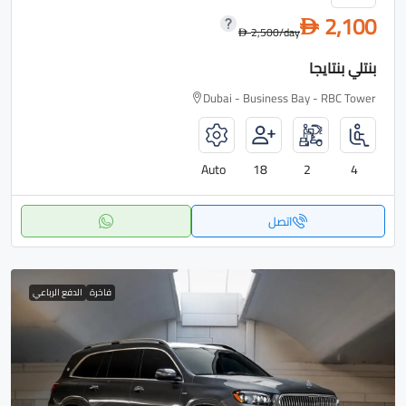
2,100
D
2,500
/day
D
بنتلي بنتايجا
Dubai - Business Bay - RBC Tower
Auto
18
2
4
اتصل
فاخرة
الدفع الرباعي