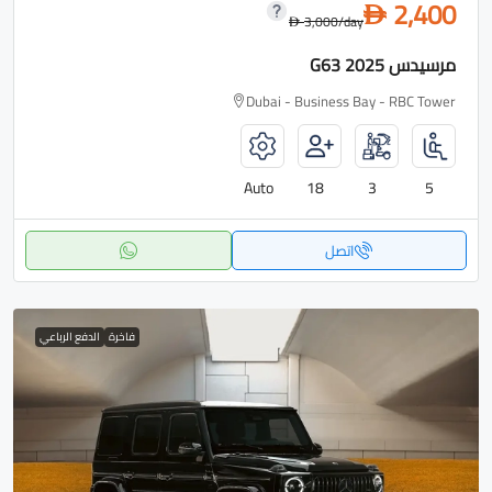
2,400
D
3,000
/day
D
مرسيدس G63 2025
Dubai - Business Bay - RBC Tower
Auto
18
3
5
اتصل
فاخرة
الدفع الرباعي