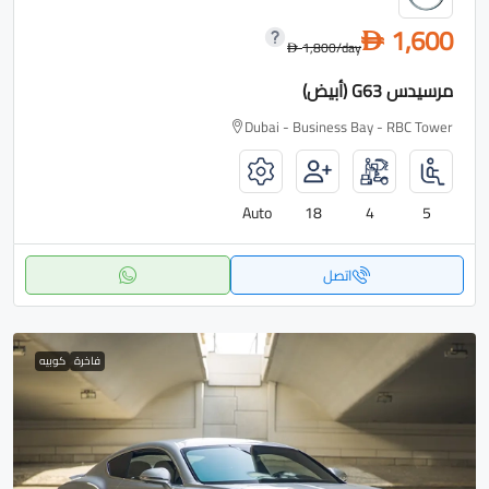
1,600
D
1,800
/day
D
مرسيدس G63 (أبيض)
Dubai - Business Bay - RBC Tower
Auto
18
4
5
اتصل
فاخرة
كوبيه