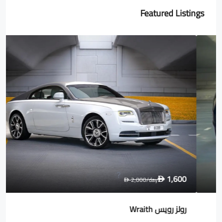
Featured Listings
1,600
2,000
/day
D
D
رولز رويس Wraith