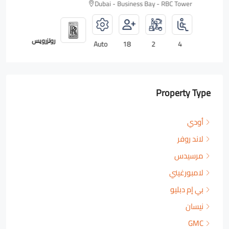
Dubai - Business Bay - RBC Tower
رولزرويس
Auto
18
2
4
Property Type
أودي
لاند روفر
مرسيدس
لامبورغيني
بي إم دبليو
نيسان
GMC