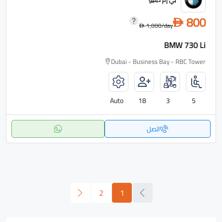
800
D
1,000
/day
D
BMW 730 Li
Dubai - Business Bay - RBC Tower
Auto
18
3
5
اتصل
2
1