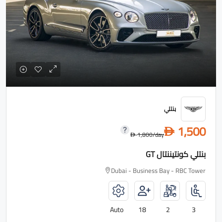
بنتلي
1,500
D
1,800
/day
D
بنتلي كونتيننتال GT
Dubai - Business Bay - RBC Tower
Auto
18
2
3