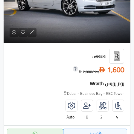
رولزرويس
1,600
D
2,000
/day
D
رولز رويس Wraith
Dubai - Business Bay - RBC Tower
Auto
18
2
4