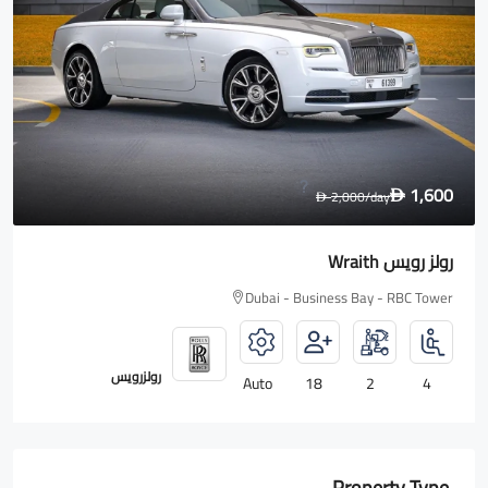
1,600
2,000
/day
D
D
رولز رويس Wraith
Dubai - Business Bay - RBC Tower
رولزرويس
Auto
18
2
4
Property Type