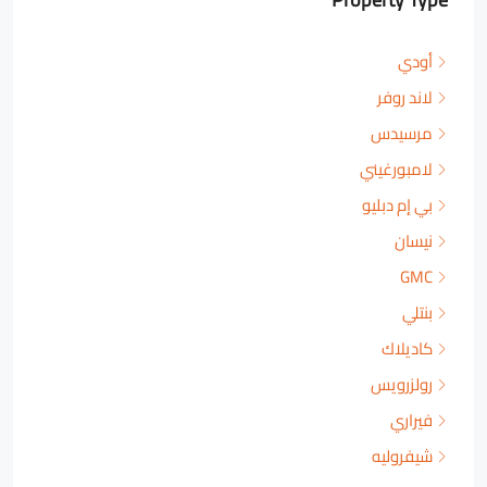
أودي
لاند روفر
مرسيدس
لامبورغيني
بي إم دبليو
نيسان
GMC
بنتلي
كاديلاك
رولزرويس
فيراري
شيفروليه