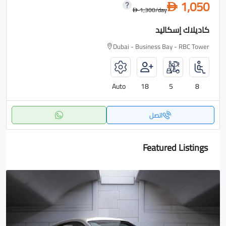
1,050
D
1,300
/day
D
كاديلاك إسكاليد
Dubai - Business Bay - RBC Tower
Auto
18
5
8
اتصل
Featured Listings