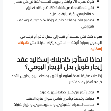
قوة محرك V8 وارتفاع مهيب لتمنحك ثقة في كل مسار
تقنيات متقدمة من شاشة OLED، ونظام تعليق
مغناطيسي، رؤية ليلية، والمزيد
تصميم فاخر بمقاعد جلدية، وإضاءة محيطية، وسقف
بانورامي
سواء كنت تقل عملاء، أو تتجه إلى حفل فاخر، أو ترغب في
الوصول بسيارة أنيقة — لا شيء يترك انطباعًا مثل
كاديلاك
إسكاليد
.
لماذا تستأجر كاديلاك إسكاليد عقد
إيجار طويل بدل الإيجار اليومي؟
إذا كنت مقيمًا لعدة أسابيع أو أشهر، يمنحك الإيجار طويل الأمد
قيمة أفضل وراحة أكبر:
توفير أكبر من خلال خطط شهرية مرنة
صيانة، وخدمة وتأمين شامل طوال فترة العقد.
مناسب للمدراء التنفيذيين، والدبلوماسيين، والزوار لفتراة
طويلة