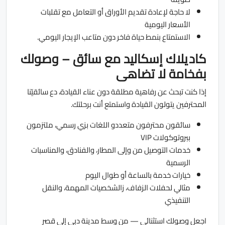
لا حاجة لإعادة تقديم الأوراق أو التعامل مع تقلبات
الأسعار اليومية
الاستمتاع بنمط حياة فاخر دون متاعب الإيجار اليومي.
كاديلاك إسكاليد مع سائق – وصولك
بفخامة لا تضاهى
إذا كنت تبحث عن رفاهية مطلقة دون عناء القيادة، دع سائقيّنا
المحترفين يتولون القيادة واستمتع أنت برحلتك.
سائقون محترفون متعددو اللغات بزي رسمي، ملتزمون
ببروتوكولات VIP
خدمات التوصيل من وإلى المطار، والفنادق، والمناسبات
الرسمية
خيارات خدمة بالساعة أو طوال اليوم
مثالي لحفلات الزفاف، زالشخصيات المهمة، والنقل
التنفيذي
اجعل وصولك استثنائي — من وسط مدينة دبي إلى قصر