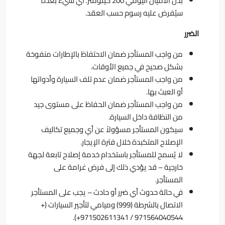
بدل الأميال اليومي 200 كيلومتر. أي شيء بعده
سيُفرض عليه رسوم حسب العقد.
الضرر
من واجب المستأجر ضمان الاحتفاظ بالإطارات منفوخة
بشكل صحيح في جميع الأوقات.
من واجب المستأجر ضمان عدم تلف السيارة وأدواتها
أو العبث بها.
من واجب المستأجر ضمان الحفاظ على مستوى جيد
من النظافة داخل السيارة.
سيكون المستأجر مسؤولاً عن أي وجميع تكاليف
الإصلاح المتكبدة خلال فترة الإيجار.
لا يُسمح للمستأجر باستخدام خدمة إصلاح تابعة لجهة
خارجية – قد يؤدي ذلك إلى فرض غرامة على
المستأجر.
في حالة حدوث أي ضرر أو حادث – يجب على المستأجر
الاتصال بالشرطة (999) وميامي لتأجير السيارات (+
971564040544 / 971502611341+).