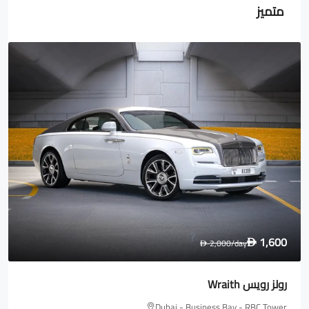
متميز
1,600
2,000
/day
D
D
رولز رويس Wraith
Dubai - Business Bay - RBC Tower