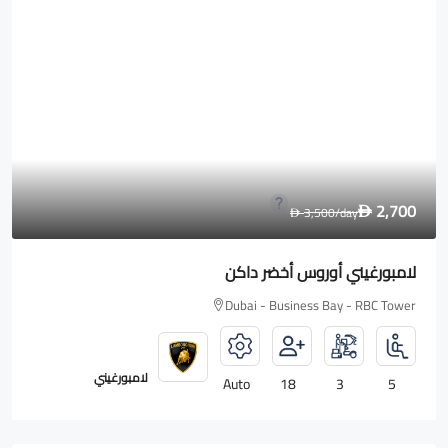
1,600
2,000
/day
D
D
رولز رويس Wraith
Dubai - Business Bay - RBC Tower
رولزرويس
Auto
18
2
4