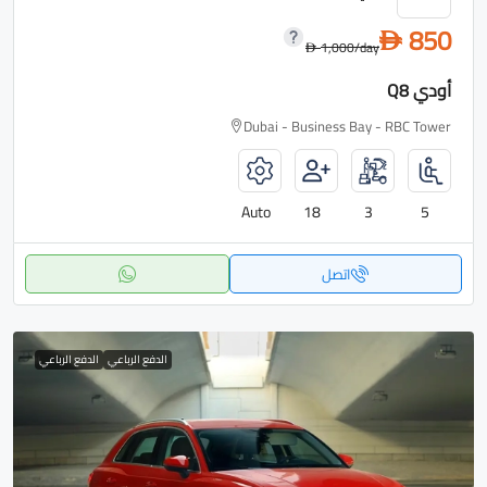
850
D
1,000
/day
D
أودي Q8
Dubai - Business Bay - RBC Tower
Auto
18
3
5
اتصل
الدفع الرباعي
الدفع الرباعي