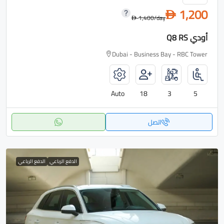
1,200
D
1,400
/day
D
أودي Q8 RS
Dubai - Business Bay - RBC Tower
Auto
18
3
5
اتصل
الدفع الرباعي
الدفع الرباعي