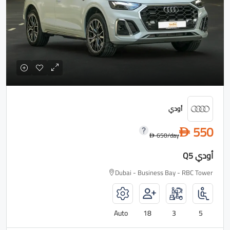
أودي
550
D
650
/day
D
أودي Q5
Dubai - Business Bay - RBC Tower
Auto
18
3
5