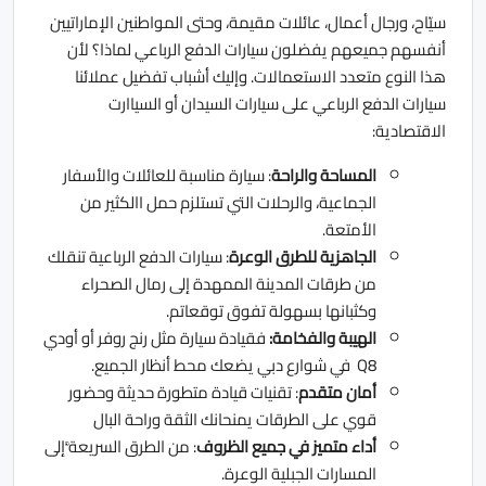
سيّاح، ورجال أعمال، عائلات مقيمة، وحتى المواطنين الإماراتيين
أنفسهم جميعهم يفضلون سيارات الدفع الرباعي لماذا؟ لأن
هذا النوع متعدد الاستعمالات. وإليك أشباب تفضيل عملائنا
سيارات الدفع الرباعي على سيارات السيدان أو السياارت
الاقتصادية:
المساحة والراحة
: سيارة مناسبة للعائلات والأسفار
الجماعية، والرحلات التي تستلزم حمل االكثير من
الأمتعة.
الجاهزية للطرق الوعرة
: سيارات الدفع الرباعية تنقلك
من طرقات المدينة الممهدة إلى رمال الصحراء
وكثبانها بسهولة تفوق توقعاتم.
الهيبة والفخامة:
فقيادة سيارة مثل رنج روفر أو أودي
Q8 في شوارع دبي يضعك محط أنظار الجميع.
أمان متقدم
: تقنيات قيادة متطورة حديثة وحضور
قوي على الطرقات يمنحانك الثقة وراحة البال
أداء متميز في جميع الظروف
: من الطرق السريعة َّإلى
المسارات الجبلية الوعرة.