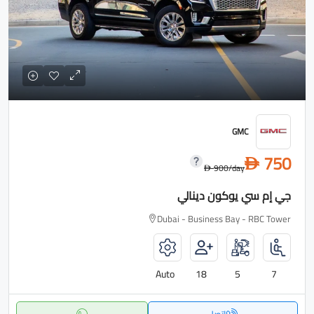
GMC
750
D
900
/day
D
جي إم سي يوكون دينالي
Dubai - Business Bay - RBC Tower
Auto
18
5
7