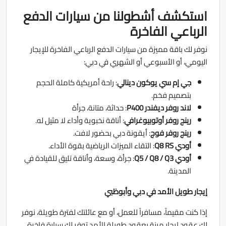
استكشف أشطولنا من سيارات الدفع
الرباعي الفاخرة
نوفر لك باقة مميزة من سيارات الدفع الرباعي الفاخرة للإيجار
اليومي، أو الأسبوعي أو الشهري في دبي:
جي إم سي يوكون دينالي
: راحة أمريكية كاملة الحجم
بتصميم فخم.
لاند روفر ديفندر P400
: حداثة، متانة، جرأة
رينج روفر أوتوبيوغرافي
: أناقة نخبوية وأداء لا مثيل له.
رينج روفر فوج
: أيقونة دبي بحضور لافت.
أودي Q8 RS
: التقاء الميزات الرياضية بقوة الأداء.
أودي
Q3
/
Q8
/
Q5
: جرأة، وسعة، وأناقة تليق للقيادة في
المدينة.
إيجار طويل الأمد في دبي وأبوظبي
إذا كنت مقيماً، مسافراً للعمل، أو مع عائلتك لفترة طويلة، نوفر
لك عقود إيجار مرنة بعقود طويلة الأمد توفر لك سيارة فاخرة