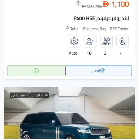
1,100
D
1,500
/day
D
لاند روفر ديفيندر P400 HSE
Dubai - Business Bay - RBC Tower
Auto
18
2
4
اتصل
الدفع الرباعي
الدفع الرباعي