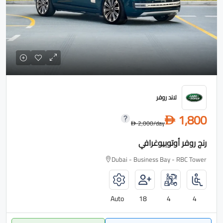
لاند روفر
1,800
D
2,000
/day
D
رنج روفر أوتوبيوغرافي
Dubai - Business Bay - RBC Tower
Auto
18
4
4