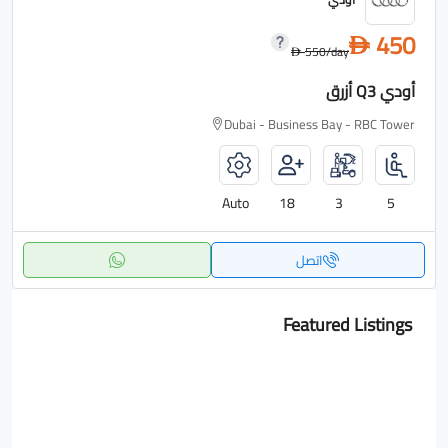
450
D
550
/day
D
أودي Q3 أزرق
Dubai - Business Bay - RBC Tower
Auto
18
3
5
اتصل
Featured Listings