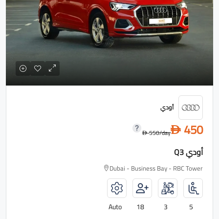
أودي
450
D
550
/day
D
أودي Q3
Dubai - Business Bay - RBC Tower
Auto
18
3
5