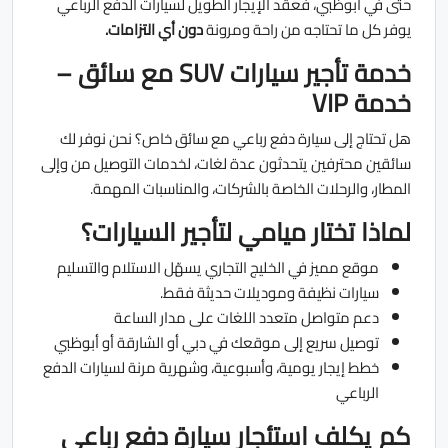
حتى في أبوظبي، فعقد الإيجار الطويل لسيارات الدفع الرباعي
يوفر كل ما تحتاجه من راحة ومرونة
دون أي التزامات.
خدمة تأجير سيارات SUV مع سائق –
خدمة VIP
هل تحتاج إلى سيارة دفع رباعي مع سائق خاص؟ نحن نوفر لك
سائقين محترفين يتحدثون عدة لغات، لخدمات التوصيل من وإلى
المطار، والرحلات الخاصة بالشركات، والمناسبات المهمة.
لماذا تختار ميامي لتأجير السيارات؟
موقع مميز في الخليج التجاري يسهّل الاستلام والتسليم
سيارات نظيفة وموديلات حديثة فقط.
دعم متواصل متعدد اللغات على مدار الساعة
توصيل سريع إلى موقعك في دبي أو الشارقة أو أبوظبي
خطط إيجار يومية، وأسبوعية، وشهرية مرنة لسيارات الدفع
الرباعي
كم يكلف استئجار سيارة دفع رباعي