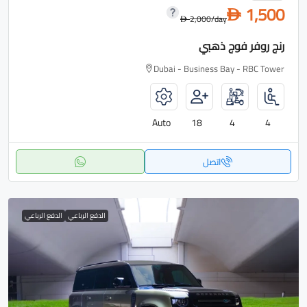
1,500
D
2,000
/day
D
رنج روفر فوج ذهبي
Dubai - Business Bay - RBC Tower
Auto
18
4
4
اتصل
الدفع الرباعي
الدفع الرباعي