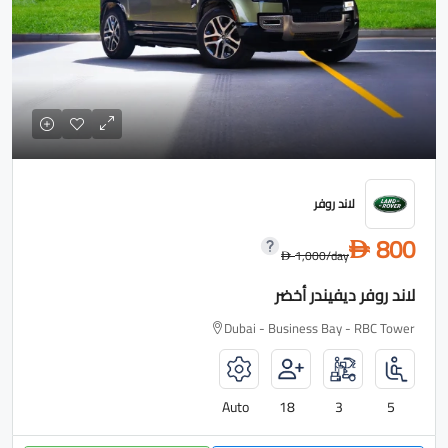
لاند روفر
800
D
1,000
/day
D
لاند روفر ديفيندر أخضر
Dubai - Business Bay - RBC Tower
Auto
18
3
5