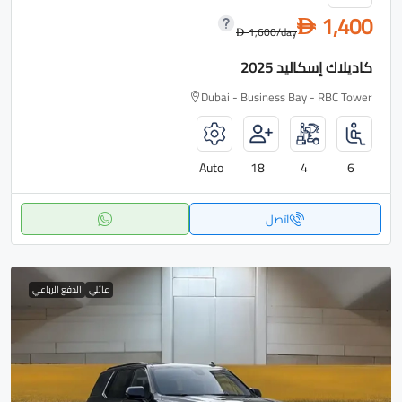
1,400
D
1,600
/day
D
كاديلاك إسكاليد 2025
Dubai - Business Bay - RBC Tower
Auto
18
4
6
اتصل
عائلي
الدفع الرباعي