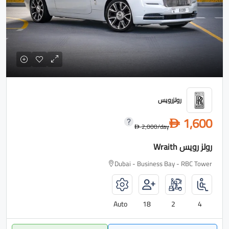
رولزرويس
1,600
D
2,000
/day
D
رولز رويس Wraith
Dubai - Business Bay - RBC Tower
Auto
18
2
4