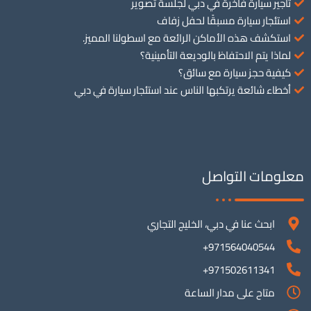
تأجير سيارة فاخرة في دبي لجلسة تصوير
استئجار سيارة مسبقًا لحفل زفاف
استكشف هذه الأماكن الرائعة مع اسطولنا المميز.
لماذا يتم الاحتفاظ بالوديعة التأمينية؟
كيفية حجز سيارة مع سائق؟
أخطاء شائعة يرتكبها الناس عند استئجار سيارة في دبي
معلومات التواصل
ابحث عنا في دبي، الخليج التجاري
971564040544+
971502611341+
متاح على مدار الساعة