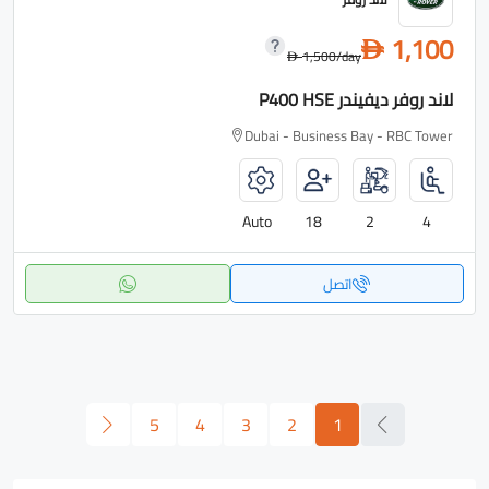
1,100
D
1,500
/day
D
لاند روفر ديفيندر P400 HSE
Dubai - Business Bay - RBC Tower
Auto
18
2
4
اتصل
5
4
3
2
1