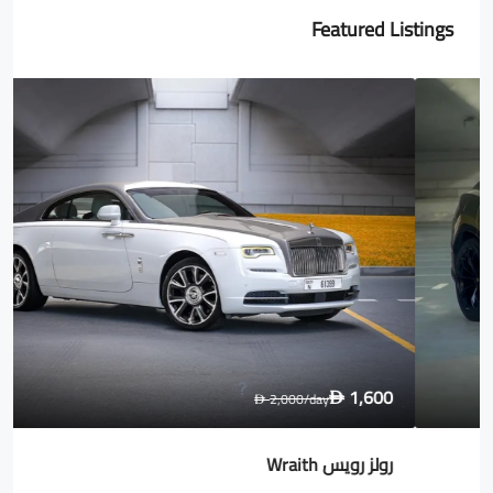
Featured Listings
1,600
2,000
/day
D
D
رولز رويس Wraith