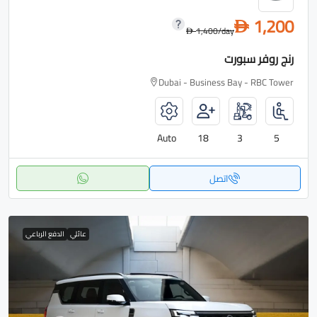
1,200
D
1,400
/day
D
رنج روفر سبورت
Dubai - Business Bay - RBC Tower
Auto
18
3
5
اتصل
عائلي
الدفع الرباعي