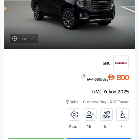
GMC
800
D
1,000
/day
D
GMC Yukon 2025
Dubai - Business Bay - RBC Tower
Auto
18
5
7