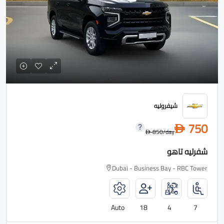
شيفروليه
750
D
850
/day
D
شفرليه تاهو
Dubai - Business Bay - RBC Tower
Auto
18
4
7