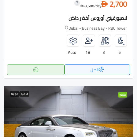
2,700
D
3,500
/day
D
لامبورغيني أوروس أخضر داكن
Dubai - Business Bay - RBC Tower
Auto
18
3
5
اتصل
فاخرة
كوبيه
متميز