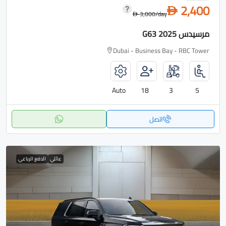
2,400
D
3,000
/day
D
مرسيدس G63 2025
Dubai - Business Bay - RBC Tower
Auto
18
3
5
اتصل
عائلي
الدفع الرباعي