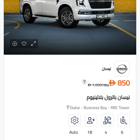
نيسان
850
D
1,000
/day
D
نيسان باترول بلاتينيوم
Dubai - Business Bay - RBC Tower
Auto
18
4
6