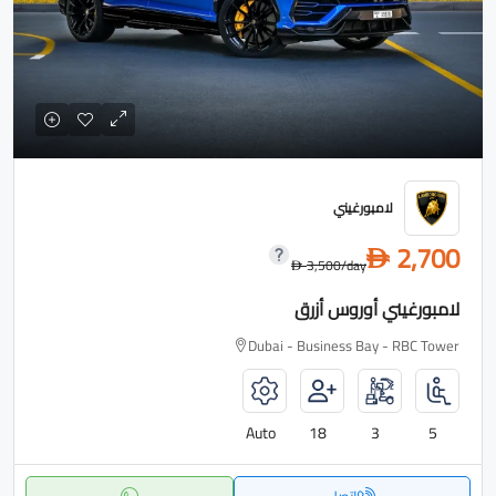
لامبورغيني
2,700
D
3,500
/day
D
لامبورغيني أوروس أزرق
Dubai - Business Bay - RBC Tower
Auto
18
3
5