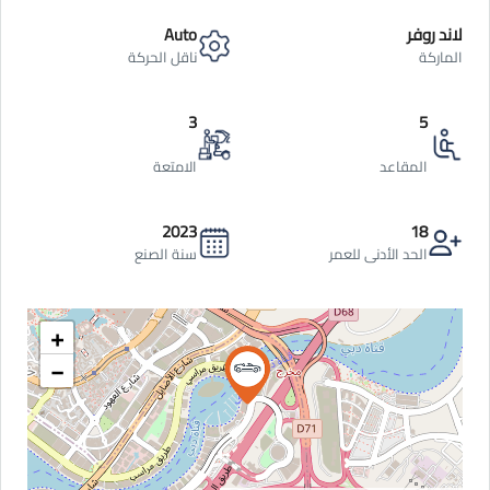
لاند روفر
Auto
الماركة
ناقل الحركة
3
5
المقاعد
الامتعة
2023
18
الحد الأدنى للعمر
سنة الصنع
+
−