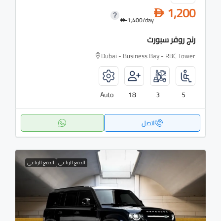
1,200
D
1,400
/day
D
رنج روفر سبورت
Dubai - Business Bay - RBC Tower
Auto
18
3
5
اتصل
الدفع الرباعي
الدفع الرباعي