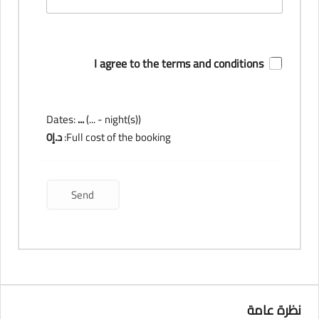
I agree to the terms and conditions
Dates:
...
(
...
- night(s))
Full cost of the booking:
د.إ
0
نظرة عامة