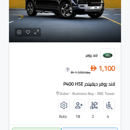
لاند روفر
1,100
D
1,500
/day
D
لاند روفر ديفيندر P400 HSE
Dubai - Business Bay - RBC Tower
Auto
18
2
4