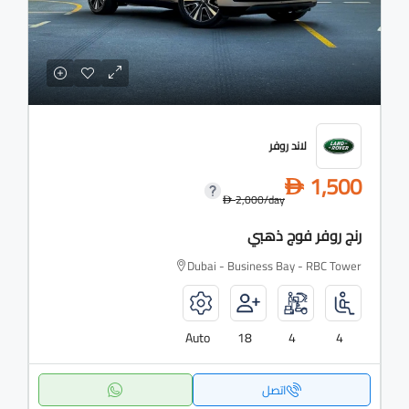
لاند روفر
1,500
D
2,000
/day
D
رنج روفر فوج ذهبي
Dubai - Business Bay - RBC Tower
Auto
18
4
4
اتصل