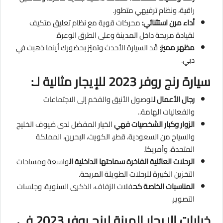
راقية، ونظام ترفيهي متطور.
أداء مرن استثنائي:
محركات قوية مع نظام تعليق متكيف
لقيادة مريحة داخل المدينة وعلى الطرق الوعرة.
مظهر مميز:
قُد السيارة الأحدث وتميّز بحضورك أينما ذهبت في
دبي.
سيارة رنج روفر 2023 للإيجار مثالية لـ:
رجال الأعمال ل
لوصول الأنيق والفخم إلى الاجتماعات
والفعاليات الهامة..
الزوار وكبار الشخصيات فهي
الخيار المفضل لدى ضيوف الخليج
والسياح من السعودية، قطر، الكويت، البحرين، المملكة
المتحدة، وأمريكا.
الرحلات العائلية الفاخرة سماحتها الداخلية ال
واسعة ومساحات
التخزين الكبيرة للرحلات الطويلة المريحة.
المناسبات الخاصة كح
فلات الزفاف، الذكرى السنوية، وجلسات
التصوير.
خيارات الإيجار المرنة لرنج روفر 2023 في