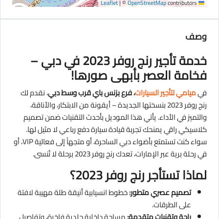
|
©
OpenStreetMap
contributors
Leaflet
وصف
خدمة تأجير رنج روفر 2023 في دبي –
فخامة العصر بأبهى صورها!
في
ميامي لتأجير السيارات
، فرع بزنس باي قرب وسط دبي
، نقدم لك
رنج روفر 2023 بنسختها الجديدة – أيقونة من الابتكار، والأناقة،
والتميز في الأداء. يأتي هذا الموديل بأحدث التقنيات ضمن تصميم
كلاسيكي راقي يمنحك تجربة قيادة سيارة دفع رباعي لا مثيل لها.
سواء كنت تستمتع بأضواء دبي الساحرة، أو متجهاً إلى فعالية VIP، أو
في رحلة برية عبر الإمارات، تعدك رنج روفر 2023 برحلة لا تُنسى.
لماذا تستأجر رنج روفر 2023؟
تصميم عصري متطور:
خطوط انسيابية أنيقة طلة مهيبة لافتة
على الطرقات.
راحة وتقنيات متقدمة:
مساحة داخلية جلدية فاخرة، وتفاصيل