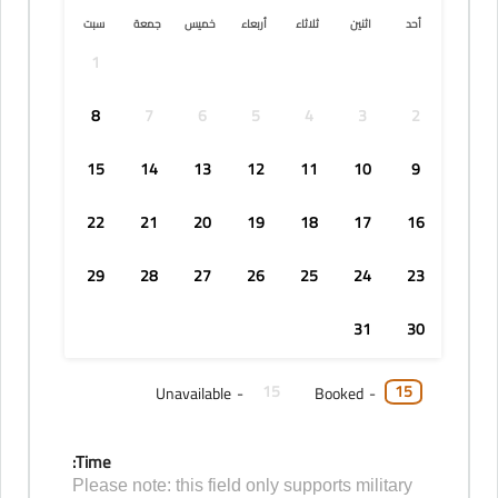
أحد
اثنين
ثلاثاء
أربعاء
خميس
جمعة
سبت
1
8
7
6
5
4
3
2
15
14
13
12
11
10
9
22
21
20
19
18
17
16
29
28
27
26
25
24
23
31
30
15
15
Unavailable
-
Booked
-
Time:
Please note: this field only supports military