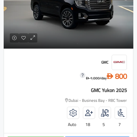
GMC
800
D
1,000
/day
D
GMC Yukon 2025
Dubai - Business Bay - RBC Tower
Auto
18
5
7