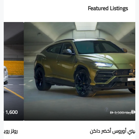
Featured Listings
1,600
2,000
/day
D
D
رولز رويس Wraith