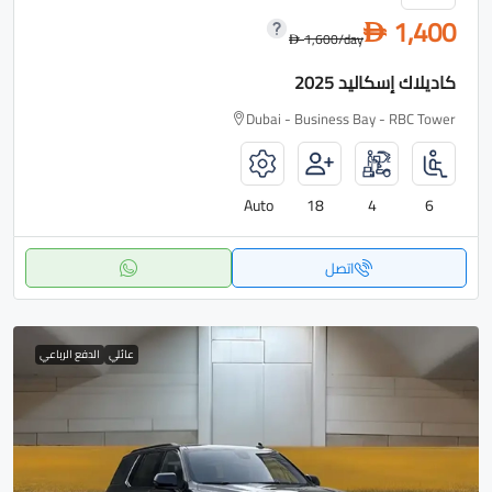
1,400
D
1,600
/day
D
كاديلاك إسكاليد 2025
Dubai - Business Bay - RBC Tower
Auto
18
4
6
اتصل
عائلي
الدفع الرباعي