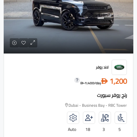
لاند روفر
1,200
D
1,400
/day
D
رنج روفر سبورت
Dubai - Business Bay - RBC Tower
Auto
18
3
5