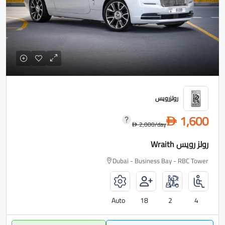
رولزرويس
1,600
D
2,000
/day
D
رولز رويس Wraith
Dubai - Business Bay - RBC Tower
Auto
18
2
4