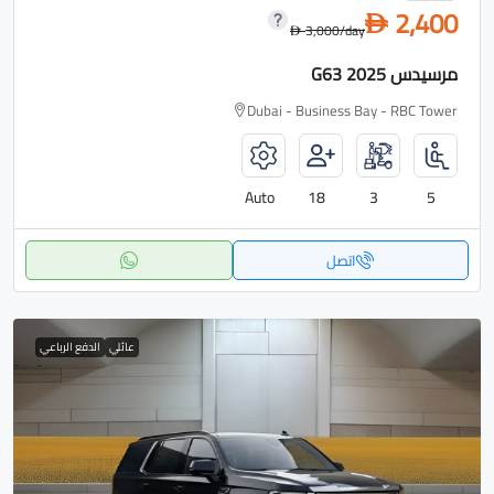
2,400
D
3,000
/day
D
مرسيدس G63 2025
Dubai - Business Bay - RBC Tower
Auto
18
3
5
اتصل
عائلي
الدفع الرباعي