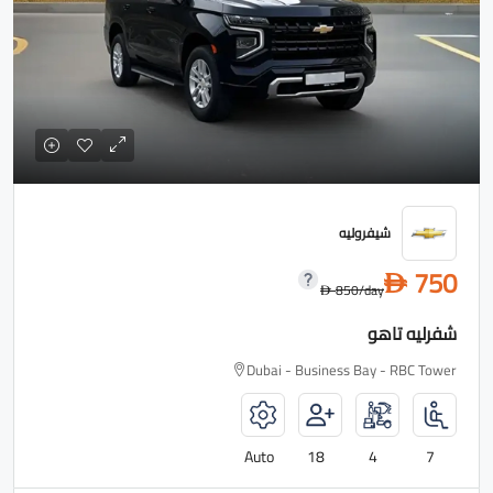
شيفروليه
750
D
850
/day
D
شفرليه تاهو
Dubai - Business Bay - RBC Tower
Auto
18
4
7