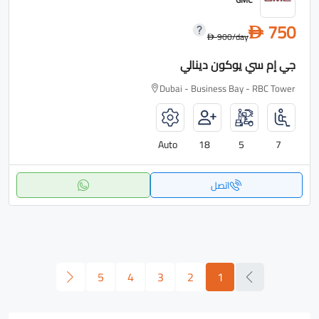
750
D
900
/day
D
جي إم سي يوكون دينالي
Dubai - Business Bay - RBC Tower
Auto
18
5
7
اتصل
5
4
3
2
1