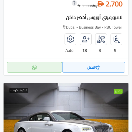
2,700
D
3,500
/day
D
لامبورغيني أوروس أخضر داكن
Dubai - Business Bay - RBC Tower
Auto
18
3
5
اتصل
فاخرة
كوبيه
متميز