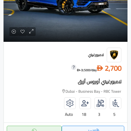
لامبورغيني
2,700
D
3,500
/day
D
لامبورغيني أوروس أزرق
Dubai - Business Bay - RBC Tower
Auto
18
3
5