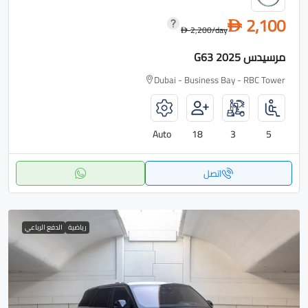
2,100
D
2,200
/day
D
مرسيدس G63 2025
Dubai - Business Bay - RBC Tower
Auto
18
3
5
اتصل
رياضية
الدفع الرباعي