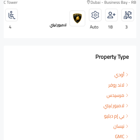
Dubai - Business Bay - RBC Tower
رولزرويس
Auto
18
2
4
Property Type
أودي
لاند روفر
مرسيدس
لامبورغيني
بي إم دبليو
نيسان
GMC