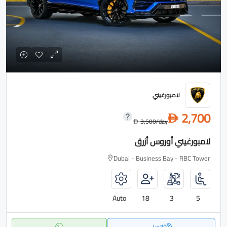
لامبورغيني
2,700
D
3,500
/day
D
لامبورغيني أوروس أزرق
Dubai - Business Bay - RBC Tower
Auto
18
3
5