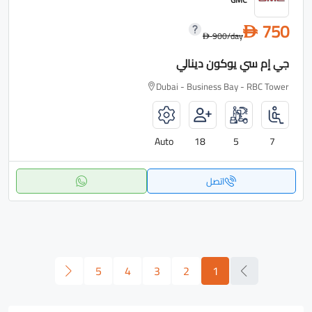
750
D
900
/day
D
جي إم سي يوكون دينالي
Dubai - Business Bay - RBC Tower
Auto
18
5
7
اتصل
5
4
3
2
1