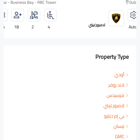
Dubai - Business Bay - RBC Tower
رولزرويس
Auto
18
2
4
Property Type
أودي
لاند روفر
مرسيدس
لامبورغيني
بي إم دبليو
نيسان
GMC