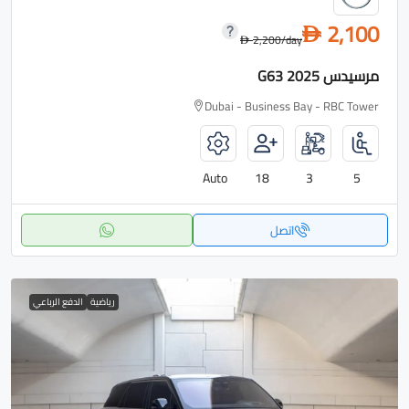
2,100
D
2,200
/day
D
مرسيدس G63 2025
Dubai - Business Bay - RBC Tower
Auto
18
3
5
اتصل
رياضية
الدفع الرباعي