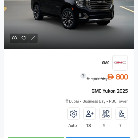
GMC
800
D
1,000
/day
D
GMC Yukon 2025
Dubai - Business Bay - RBC Tower
Auto
18
5
7