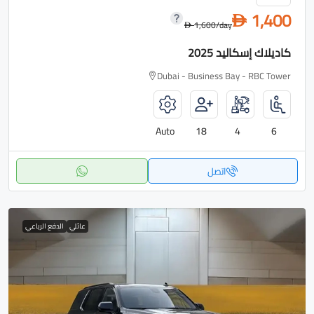
1,400
D
1,600
/day
D
كاديلاك إسكاليد 2025
Dubai - Business Bay - RBC Tower
Auto
18
4
6
اتصل
عائلي
الدفع الرباعي