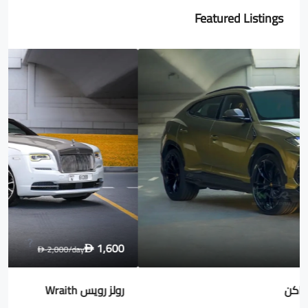
Featured Listings
1,600
2,000
/day
D
D
رولز رويس Wraith