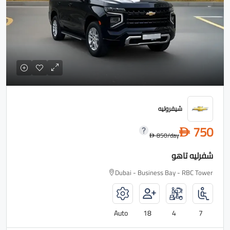
شيفروليه
750
D
850
/day
D
شفرليه تاهو
Dubai - Business Bay - RBC Tower
Auto
18
4
7