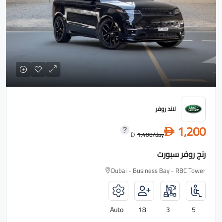
لاند روفر
1,200
D
1,400
/day
D
رنج روفر سبورت
Dubai - Business Bay - RBC Tower
Auto
18
3
5