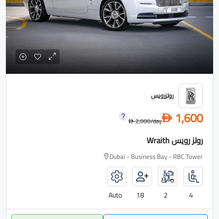
رولزرويس
1,600
D
2,000
/day
D
رولز رويس Wraith
Dubai - Business Bay - RBC Tower
Auto
18
2
4