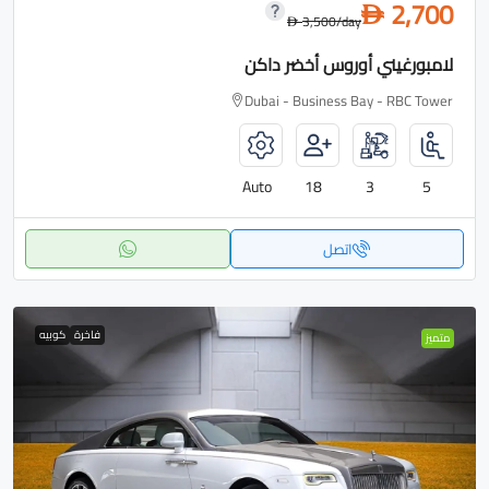
2,700
D
3,500
/day
D
لامبورغيني أوروس أخضر داكن
Dubai - Business Bay - RBC Tower
Auto
18
3
5
اتصل
فاخرة
كوبيه
متميز