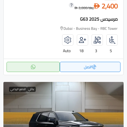
2,400
D
3,000
/day
D
مرسيدس G63 2025
Dubai - Business Bay - RBC Tower
Auto
18
3
5
اتصل
عائلي
الدفع الرباعي