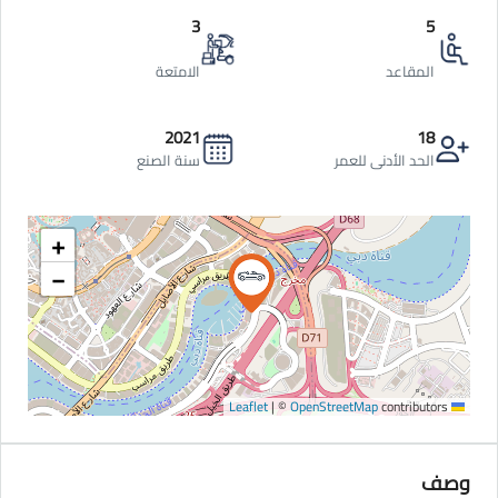
3
5
المقاعد
الامتعة
2021
18
الحد الأدنى للعمر
سنة الصنع
+
−
|
©
OpenStreetMap
contributors
Leaflet
وصف