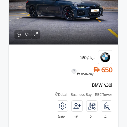
بي إم دبليو
650
D
850
/day
D
BMW 430i
Dubai - Business Bay - RBC Tower
Auto
18
2
4