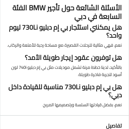
الأسئلة الشائعة حول تأجير BMW الفئة
السابعة في دبي
هل يمكنني استئجار بي إم دبليو 730Li ليوم
واحد؟
نعم، فهي مثالية للرحلات القصيرة مع مساحة رحبة للأمتعة والركاب.
هل توفرون عقود إيجار طويلة الأمد؟
بالتأكيد، لدينا خطط مرنة تشمل موديلات مثل بي إم دبليو 740i لون
أسود لتجربة فاخرة طويلة.
هل بي إم دبليو 730Li مناسبة للقيادة داخل
دبي؟
نعم، بفضل قيادتها السلسة ورتصميمها المريح.
تفاصيل