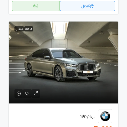
اتصل
فاخرة
سيدان
بي إم دبليو