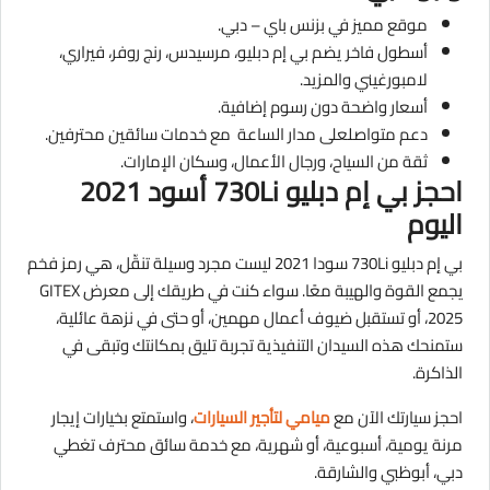
موقع مميز في بزنس باي – دبي.
أسطول فاخر يضم بي إم دبليو، مرسيدس، رنج روفر، فيراري،
لامبورغيني والمزيد.
أسعار واضحة دون رسوم إضافية.
دعم متواصلعلى مدار الساعة مع خدمات سائقين محترفين.
ثقة من السياح، ورجال الأعمال، وسكان الإمارات.
احجز بي إم دبليو 730Li أسود 2021
اليوم
بي إم دبليو 730Li سودا 2021 ليست مجرد وسيلة تنقّل، هي رمز فخم
يجمع القوة والهيبة معًا. سواء كنت في طريقك إلى معرض GITEX
2025، أو تستقبل ضيوف أعمال مهمين، أو حتى في نزهة عائلية،
ستمنحك هذه السيدان التنفيذية تجربة تليق بمكانتك وتبقى في
الذاكرة.
احجز سيارتك الآن مع
ميامي لتأجير السيارات
، واستمتع بخيارات إيجار
مرنة يومية، أسبوعية، أو شهرية، مع خدمة سائق محترف تغطي
دبي، أبوظبي والشارقة.