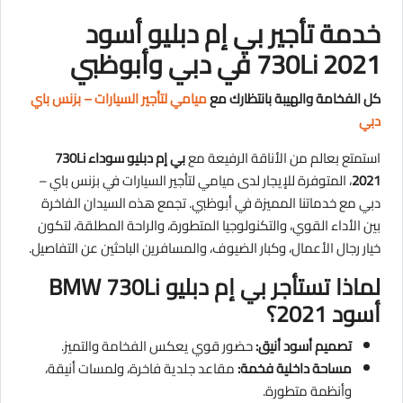
خدمة تأجير بي إم دبليو أسود
730Li 2021 في دبي وأبوظبي
كل الفخامة والهيبة بانتظارك مع
ميامي لتأجير السيارات – بزنس باي
دبي
استمتع بعالم من الأناقة الرفيعة مع
بي إم دبليو سوداء 730Li
2021
، المتوفرة للإيجار لدى ميامي لتأجير السيارات في بزنس باي –
دبي مع خدماتنا المميزة في أبوظبي. تجمع هذه السيدان الفاخرة
بين الأداء القوي، والتكنولوجيا المتطورة، والراحة المطلقة، لتكون
خيار رجال الأعمال، وكبار الضيوف، والمسافرين الباحثين عن التفاصيل.
لماذا تستأجر بي إم دبليو BMW 730Li
أسود 2021؟
تصميم أسود أنيق:
حضور قوي يعكس الفخامة والتميز.
مساحة داخلية فخمة:
مقاعد جلدية فاخرة، ولمسات أنيقة،
وأنظمة متطورة.