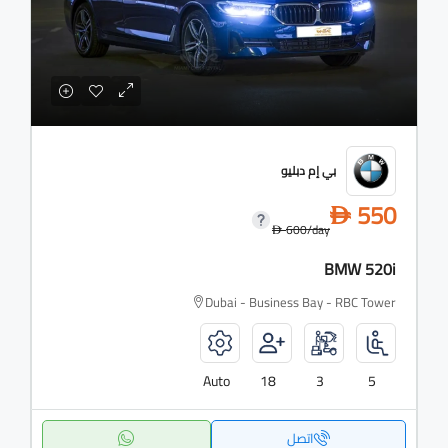
بي إم دبليو
550
D
600
/day
D
BMW 520i
Dubai - Business Bay - RBC Tower
Auto
18
3
5
اتصل