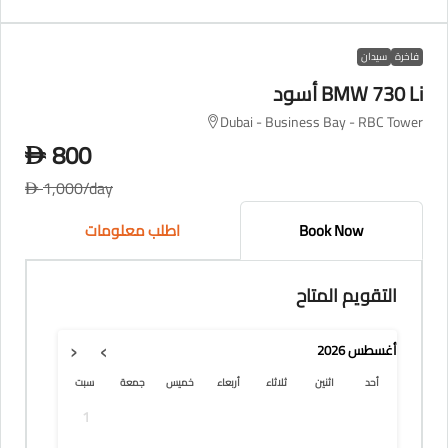
فاخرة
سيدان
BMW 730 Li أسود
Dubai - Business Bay - RBC Tower
800
D
1,000
/day
D
Book Now
اطلب معلومات
التقويم المتاح
‹
›
أغسطس
2026
أحد
اثنين
ثلاثاء
أربعاء
خميس
جمعة
سبت
1