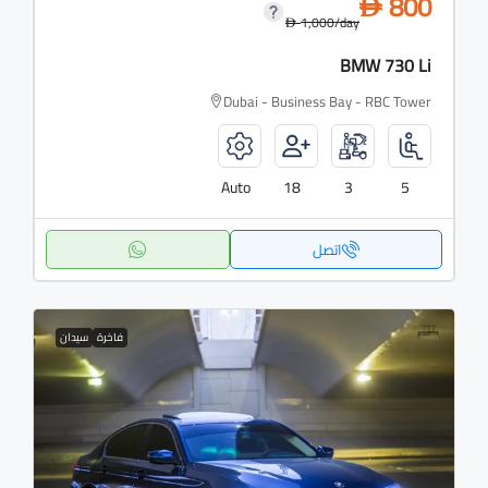
800
D
1,000
/day
D
BMW 730 Li
Dubai - Business Bay - RBC Tower
Auto
18
3
5
اتصل
فاخرة
سيدان