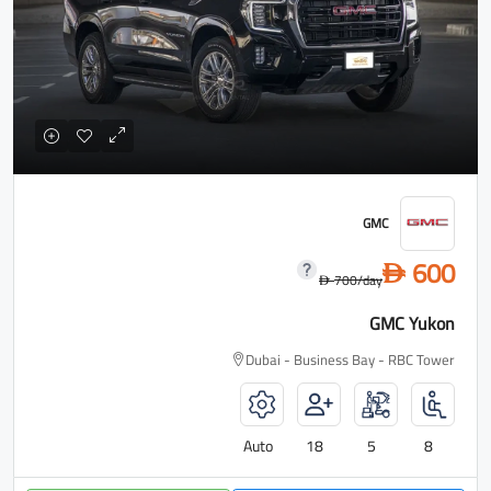
GMC
600
D
700
/day
D
GMC Yukon
Dubai - Business Bay - RBC Tower
Auto
18
5
8