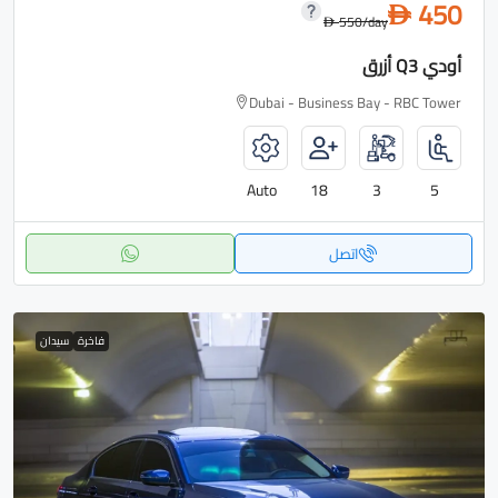
450
D
550
/day
D
أودي Q3 أزرق
Dubai - Business Bay - RBC Tower
Auto
18
3
5
اتصل
فاخرة
سيدان