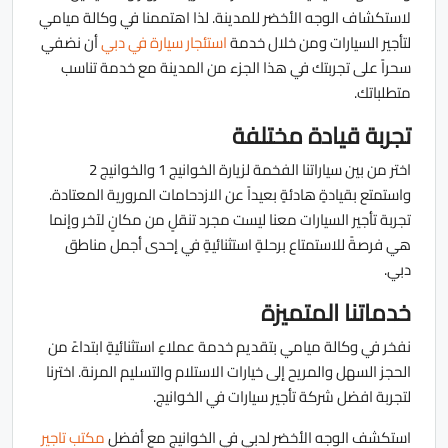
لاستكشاف الوجه الأخضر للمدينة. لذا اهتممنا في وكالة ميامي
لتأجير السيارات ومن خلال خدمة
استئجار سيارة في دبي
أن نضفي
سحراً على تجربتك في هذا الجزء من المدينة مع خدمة تناسب
متطلباتك.
تجربة قيادة مختلفة
اختر من بين سياراتنا الفخمة لزيارة الخوانيج 1 والخوانيج 2
واستمتع بقيادةٍ هادئةٍ بعيداً عن الازدحامات المرورية المعتادة.
تجربة تأجير السيارات معنا ليست مجرد تنقلٍ من مكانٍ لآخر وإنما
هي فرصةً للاستمتاع برحلةٍ استثنائيةٍ في إحدى أجمل مناطق
دبي.
خدماتنا المتميزة
نفخر في وكالة ميامي بتقديم خدمة عملاءٍ استثنائيةٍ ابتداءً من
الحجز السهل والمريح إلى خيارات الاستلام والتسليم المرنة. اخترنا
لتجربة افضل شركة تأجير سيارات في الخوانيج.
استكشف الوجه الأخضر لدبي في الخوانيج مع أفضل
مكتب تاجير