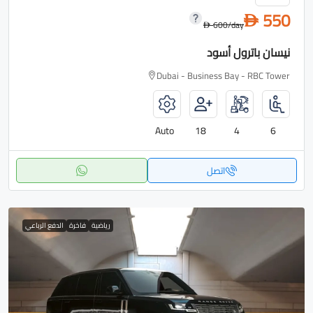
550
D
600
/day
D
نيسان باترول أسود
Dubai - Business Bay - RBC Tower
Auto
18
4
6
اتصل
رياضية
فاخرة
الدفع الرباعي