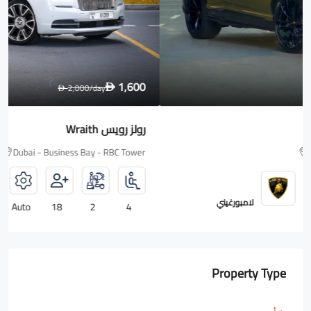
1,600
2,000
/day
D
D
رولز رويس Wraith
Dubai - Business Bay - RBC Tower
رولزرويس
Auto
18
2
4
Property Type