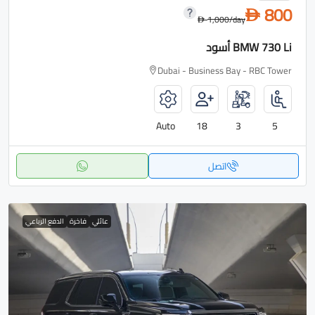
800
D
1,000
/day
D
BMW 730 Li أسود
Dubai - Business Bay - RBC Tower
Auto
18
3
5
اتصل
عائلي
فاخرة
الدفع الرباعي