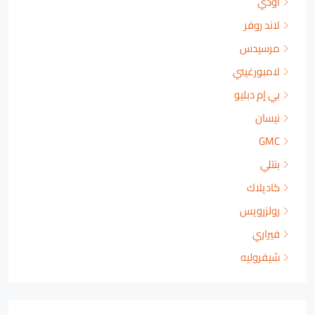
أودي
لاند روفر
مرسيدس
لامبورغيني
بي إم دبليو
نيسان
GMC
بنتلي
كاديلاك
رولزرويس
فيراري
شيفروليه