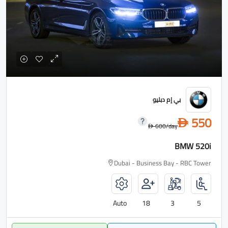
بي إم دبليو
550
D
600
/day
D
BMW 520i
Dubai - Business Bay - RBC Tower
Auto
18
3
5