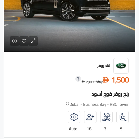
لاند روفر
1,500
D
2,000
/day
D
رنج روفر فوج أسود
Dubai - Business Bay - RBC Tower
Auto
18
3
5