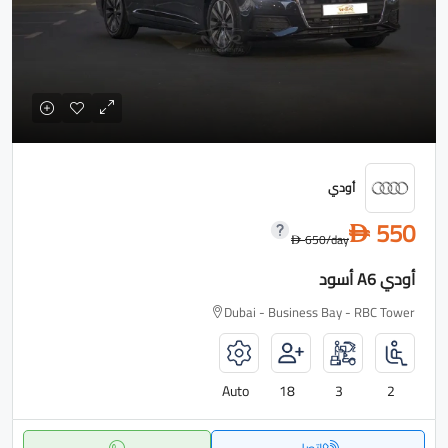
أودي
550
D
650
/day
D
أودي A6 أسود
Dubai - Business Bay - RBC Tower
Auto
18
3
2