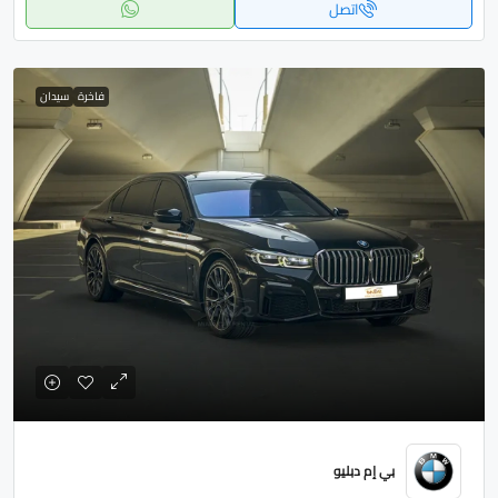
اتصل
فاخرة
سيدان
بي إم دبليو