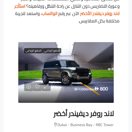
وعورة التضاريس دون التنازل عن راحة التنقُّل ورفاهيته؟
استأجر
لاند روفر ديفندر الأخضر
الآن عبر رقم
الواتساب،
واستعد لتجربة
مختلفة بكل المقاييس.
الدفع الرباعي
الدفع الرباعي
800
1,000
/day
D
D
لاند روفر ديفيندر أخضر
Dubai - Business Bay - RBC Tower