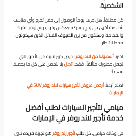
الشخصية.
كن مختلفاً. هل جربت يوماً الوصول إلى حفل تخرج وأي مناسب
شخصية أخرى في رينج روفر؟ سيعكس ركوب رينج روفر القوة
والفخامة، وستكون من بين الضيوف القلائل الذين سيكونون
محط الأنظار.
اخترنا
أسطولنا من لاند روفر
بحرص كبير لتلبية كل الأمور التي
تجعل حضورك متألقاً.. فقط
اتصل
بنا لتحصل على كل ما يجعلك
سعيداً!
اطلع أيضاً:
أرخص عروض تأجير سيارات لاند روفر SUV في
الإمارات
ميامي لتأجير السيارات لطلب أفضل
خدمة تأجير لاند روفر في الإمارات
في وكالة ميامي، كل طلب
تأجير رنج روفر
هو تجربة فريدة تلبي