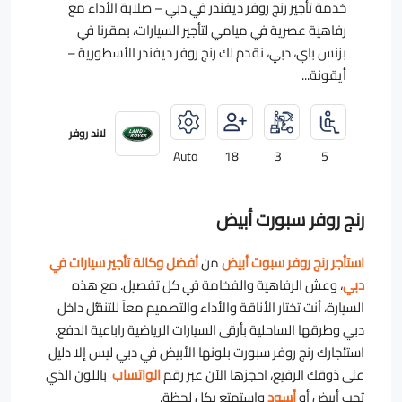
خدمة تأجير رنج روفر ديفندر في دبي – صلابة الأداء مع
رفاهية عصرية في ميامي لتأجير السيارات، بمقرنا في
بزنس باي، دبي، نقدم لك رنج روفر ديفندر الأسطورية –
أيقونة...
لاند روفر
Auto
18
3
5
رنج روفر سبورت أبيض
استأجر رنج روفر سبوت أبيض
من
أفضل وكالة تأجير سيارات في
دبي
، وعش الرفاهية والفخامة في كل تفصيل. مع هذه
السيارة، أنت تختار الأناقة والأداء والتصميم معاً للتنقُّل داخل
دبي وطرقها الساحلية بأرقى السيارات الرياضية راباعية الدفع.
استئجارك رنج روفر سبورت بلونها الأبيض في دبي ليس إلا دليل
على ذوقك الرفيع، احجزها الآن عبر رقم
الواتساب
باللون الذي
تحب أبيض أو
أسود
واستمتع بكل لحظة.