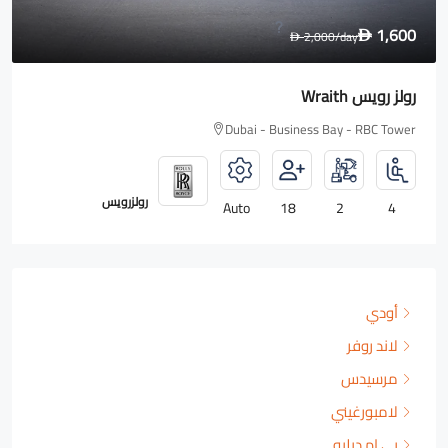
1,600
2,000
/day
D
D
رولز رويس Wraith
Dubai - Business Bay - RBC Tower
رولزرويس
Auto
18
2
4
أودي
لاند روفر
مرسيدس
لامبورغيني
بي إم دبليو