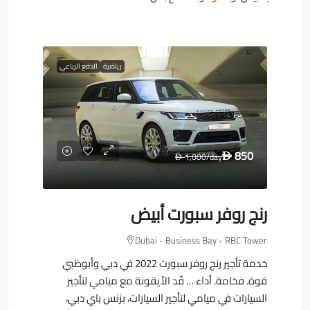
رياضية
الدفع الرباعي
850
1,000
/day
D
D
رنج روفر سبورت أبيض
Dubai - Business Bay - RBC Tower
خدمة تأجير رنج روفر سبورت 2022 في دبي وأبوظبي
قوة. فخامة. أداء … قُد الأيقونة مع ميامي لتأجير
السيارات في ميامي لتأجير السيارات، بزنس باي دبي،