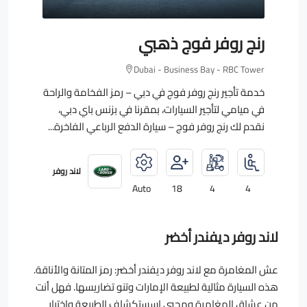
رنج روفر فوج ذهبي
Dubai - Business Bay - RBC Tower
خدمة تأجير رنج روفر فوج في دبي – رمز الفخامة والراحة
في ميامي لتأجير السيارات، بمقرنا في بزنس باي دبي،
نقدم لك رنج روفر فوج – سيارة الدفع الرباعي الفاخرة...
لاند روفر
Auto
18
4
4
لاند روفر ديفندر أخضر
عش المغامرة مع لاند روفر ديفندر أخضر: رمز المتانة والأناقة.
هذه السيارة مثالية لطبيعة الإمارات وتنو تضاريسها. فهل أنت
من عشاق المغامرة ومحبي اسستكشاف الطبيعة واختبار