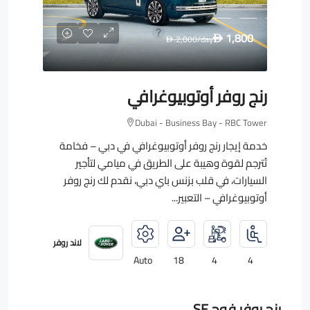
1,800
2,000
/day
D
D
رنج روفر أوتوبيوغرافي
Dubai - Business Bay - RBC Tower
خدمة إيجار رنج روفر أوتوبيوغرافي في دبي – فخامة
تُترجم لقوة وهيبة على الطريق في ميامي لتأجير
السيارات، في قلب بزنس باي دبي، نقدم لك رنج روفر
أوتوبيوغرافي – التعبير...
لاند روفر
Auto
18
4
4
رنج روفر فوج SE