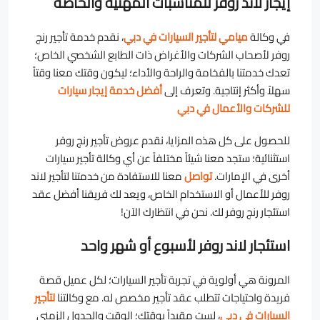
إيجار لاند روفر للمناسبات المهنية والخاصة
في وكالة
ميامي لتأجير السيارات في دبي
، نقدم خدمة تأجير رنج
روفر لأصحاب الشركات والأغراض ذات الطابع الشخصي الخاص؛
تعدك خدمتنا بالفخامة والراحة والأداء؛ ليكون وقتك معنا وقتاً
سهلاً وأكثر إنتاجية. وتعرف إلى
أفضل خدمة إيجار سيارات
للشركات والأعمال في دبي
للحصول على كل هذه المزايا، نقدم عروض تأجير رنج روفر
استثنائية؛ ستجد معنا شيئاً مختلفاً عن أي وكالة تأجير سيارات
أخرى في الإمارات.
تواصل
معنا للاستفادة من خدمتنا لتأجير لاند
روفر للأعمال أو الاستخدام الخاص، ويعد لك فريقنا أفضل عقد
استئجار رنج روفر لك. نحن في انتظارك الآن!
استئجار لاند روفر لأسبوع أو شهر واحد
المرونة هي أولوية في تجربة تأجير السيارات؛ لكل عميل قصة
فريدة واحتياجات تتطلب عقد تأجير مخصص له. مع وكالتنا
لتأجير
السيارات في دبي
، لست مقيداً بوقتك؛ الوقت والجدول الزمني