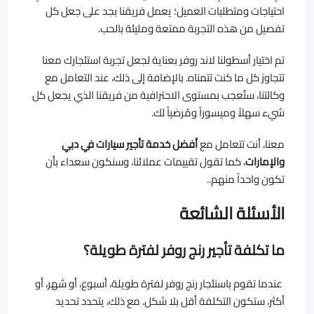
احتياجات ومتطلبات العميل؛ يعمل فريقنا بجد على جعل كل
تفصيل من هذه التجربة ممتعة ومليئة بالحب.
تم اختيار أسطولنا لاند روفر بعناية لجعل تجربة استئجارك معنا
تتجاوز كل ما كنت تتمناه. بالإضافة إلى ذلك، عند التعامل مع
وكالتنا، ستُعجب بمستوى الاحترافية من فريقنا الذي يجعل كل
شيء سهلاً وميسوراً ومُرضياً لك.
معنا، أنت تتعامل مع
أفضل خدمة تأجير سيارات في دبي
والإمارات
، كما تقول تقييمات عملائنا، وسنكون سعداء بأن
تكون واحداً منهم..
الأسئلة الشائعة
ما تكلفة تأجير رنج روفر لفترة طويلة؟
عندما تقوم باسنئجار رنج روفر لفترة طويلة، أسبوع، أو شهر، أو
أكثر، ستكون التكلفة أقل بلا شكل. مع ذلك، يتحدد تحديد