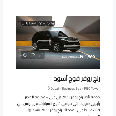
رياضية
فاخرة
الدفع الرباعي
1,500
2,000
/day
D
D
رنج روفر فوج أسود
Dubai - Business Bay - RBC Tower
خدمة تأجير رنج روفر 2023 في دبي – فخامة العصر
بأبهى صورها! في ميامي لتأجير السيارات، فرع بزنس باي
قرب وسط دبي، نقدم لك رنج روفر 2023 بنسختها