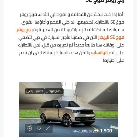
أما إذا كنت تبحث عن الفخامة والقوة في الأداء، فرنج روفر
فوغ SE بانتظارك. تصميمها الداخلي الفخم وأداؤها القوي
يدعوانك لاستكشاف الإمارات برحلة من العمر. تتوفر
رنج روفر
فوج SE للإيجار
الآن في مكتبنا لتأجير السيارة في دبي لتُضفي
على اوقاتك هنا طابعاً جديداً لم تخبيره من قبل، نحن بانتظارك
على رقم
الواتساب
ولتكن هذه السيارة رفيقك الذي لن تندم
على اختياره!
الدفع الرباعي
الدفع الرباعي
1,500
2,000
/day
D
D