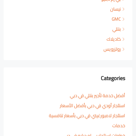
نيسان
GMC
بنتلي
كاديلاك
رولزرويس
Categories
أفضل خدمة تأجير بنتلي في دبي
استئجار أودي في دبي بأفضل الأسعار
استئجار لامبورغيني في دبي بأسعار تنافسية
خدمات
خطوات استئجار بي ام دبليو في دبي