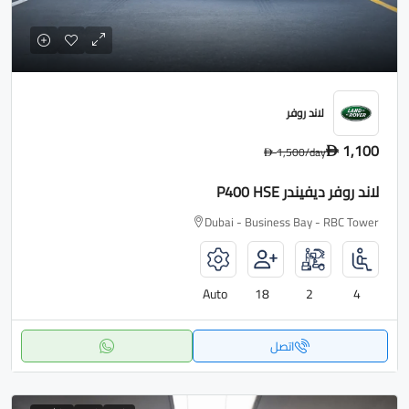
لاند روفر
1,100
1,500
/day
D
D
لاند روفر ديفيندر P400 HSE
Dubai - Business Bay - RBC Tower
Auto
18
2
4
اتصل