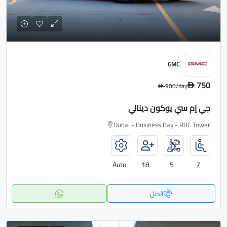
GMC
750
900
/day
D
D
جي إم سي يوكون دينالي
Dubai - Business Bay - RBC Tower
Auto
18
5
7
اتصل