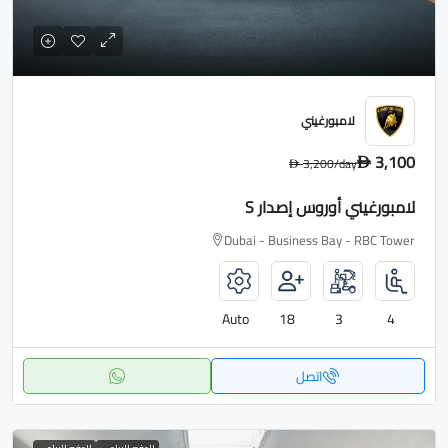
لامبورغيني
3,100
3,200
/day
D
D
لامبورغيني أوروس إصدار S
Dubai - Business Bay - RBC Tower
Auto
18
3
4
اتصل