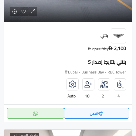
بنتلي
2,100
2,500
/day
D
D
بنتلي بنتايجا إصدار S
Dubai - Business Bay - RBC Tower
Auto
18
2
4
اتصل
فاخرة
الدفع الرباعي