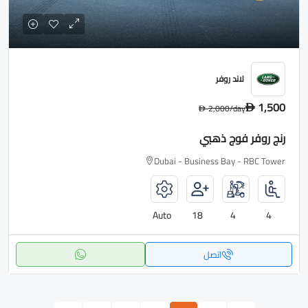
لاند روفر
1,500
2,000
/day
D
D
رنج روفر فوج ذهبي
Dubai - Business Bay - RBC Tower
Auto
18
4
4
اتصل