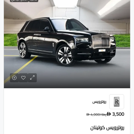
رولزرويس
3,500
4,000
/day
D
D
رولزرويس كولينان