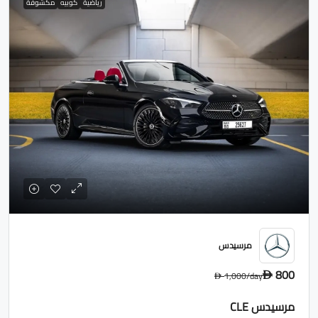
رياضية
كوبيه
مكشوفة
مرسيدس
800
1,000
/day
D
D
مرسيدس CLE