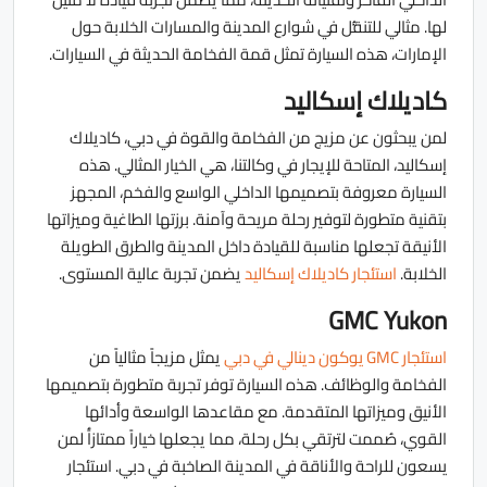
لها. مثالي للتنقُّل في شوارع المدينة والمسارات الخلابة حول
الإمارات، هذه السيارة تمثل قمة الفخامة الحديثة في السيارات.
كاديلاك إسكاليد
لمن يبحثون عن مزيج من الفخامة والقوة في دبي، كاديلاك
إسكاليد، المتاحة للإيجار في وكالتنا، هي الخيار المثالي. هذه
السيارة معروفة بتصميمها الداخلي الواسع والفخم، المجهز
بتقنية متطورة لتوفير رحلة مريحة وآمنة. برزتها الطاغية وميزاتها
الأنيقة تجعلها مناسبة للقيادة داخل المدينة والطرق الطويلة
الخلابة.
استئجار كاديلاك إسكاليد
يضمن تجربة عالية المستوى.
GMC Yukon
استئجار GMC يوكون دينالي في دبي
يمثل مزيجاً مثالياً من
الفخامة والوظائف. هذه السيارة توفر تجربة متطورة بتصميمها
الأنيق وميزاتها المتقدمة. مع مقاعدها الواسعة وأدائها
القوي، صُممت لترتقي بكل رحلة، مما يجعلها خياراً ممتازاًُ لمن
يسعون للراحة والأناقة في المدينة الصاخبة في دبي. استئجار