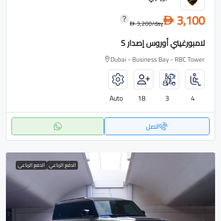
3,100
D
3,200
/day
D
لامبورغيني أوروس إصدار S
Dubai - Business Bay - RBC Tower
Auto
18
3
4
اتصل
الدفع الرباعي
الدفع الرباعي