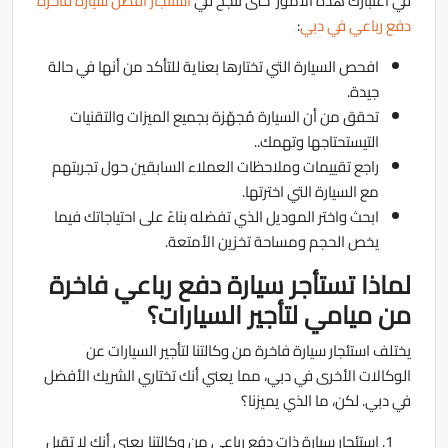
في اعتبارك هذه الأمور حتى تنجح في
استئجار أفضل سيارة فاخرة
دفع رباعي في دبي
:
افحص السيارة التي تختارها بعناية للتأكد من أنها في حالة
جيدة.
تحقق من أن السيارة مُجهّزة بجميع الميزات والتقنيات
التيستحتاجها وتهمك..
راجع تقييمات وملاحظات العملاء السابقين حول تجربتهم
مع السيارة التي اخترتها.
ابحث واختر الموديل الذي تفضله بناءً على احتياجاتك فيما
يخص الحجم ومساحة تخزين الأمتعة.
لماذا تستأجر سيارة دفع رباعي فاخرة
من ميامي لتأجير السيارات؟
يختلف استئجار سيارة فاخرة من وكالتنا لتأجير السيارات عن
الوكالات الأخرى في دبي، مما يعني أنك تختاري الشريك الأفضل
في دبي. لكن، ما الذي يميزنا؟
استئجار سيارة ذات دفع رباعي من وكالتنا يعني أنك لا تقبل