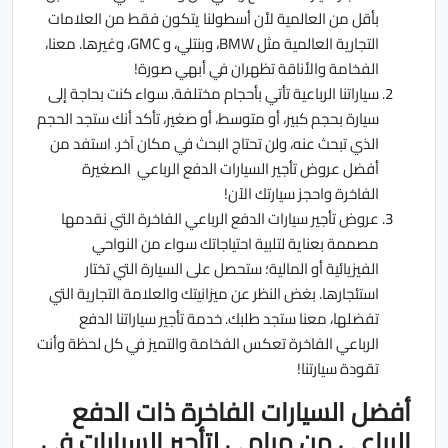
بأقل من العالمية لأن أسطولنا يتكون فقط من العلامات
التجارية العالمية مثل BMW، وبنتلي، و GMC، وغيرها. معنا،
الفخامة والأناقة تظهران في أبهي صورة!
سياراتنا الرباعية تأتي بأحجام مختلفة. سواء كنت بحاجة إلى
سيارة بحجم كبير، أو متوسط، أو صغير، تأكد أنك ستجد الحجم
الذي تبحث عنه، ولن تحتاج البحث في مكان آخر. استفد من
أفضل عروض
تأجير السيارات الدفع الرباعي الصغيرة
الفاخرة
واحجز سيارتك الآن!
عروض تأجير سيارات الدفع الرباعي الفاخرة التي نقدمها
مصممة بعناية لتلبية احتياجاتك سواء من النواحي
الفيزيائية أو المالية؛ ستحصل على السيارة التي تختار
استئجارها. بغض النظر عن ميزانيتك والعلامة التجارية التي
تفضلها، معنا ستجد طلبك. خدمة
تأجير سياراتنا الدفع
الرباعي الفاخرة
تعكس الفخامة والتميز في كل لحظة وأنت
تقودة سيارتنا!
أفضل السيارات الفاخرة ذات الدفع
الرباعي من ميامي لتأجير السيارات في