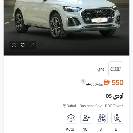
أودي
550
D
650
/day
D
أودي Q5
Dubai - Business Bay - RBC Tower
Auto
18
3
5