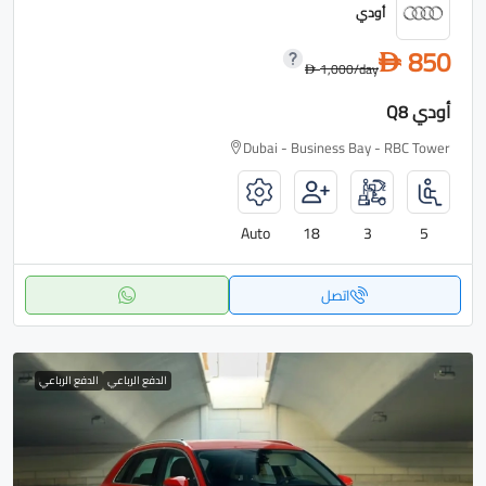
أودي
850
D
1,000
/day
D
أودي Q8
Dubai - Business Bay - RBC Tower
Auto
18
3
5
اتصل
الدفع الرباعي
الدفع الرباعي