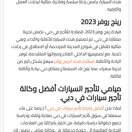
هذه السيارة يضمن رحلة سلسة وفاخرة، مثالية لرحلات العمل
والترفيه.
رينج روفر 2023
قيادة رينج روفر 2023، المتاحة للتأجير في دبي، تضمن تجربة
ممتازة في دبي. تم تصميم هذه السيارة للأناقة والأداء، وهي
مثالية للتنقل في شوارع المدينة المزدحمة أو الانطلاق في رحلات
خلابة. مع تصميمها الداخلي الفاخر وميزاتها المتقدمة، توفر
الراحة والأناقة.
استئجار هذه الرينج روفر
سيعزز بشكل كبير من
تجربة سفرك، مما يتيح لك الاستمتاع بمناظر دبي براحة وأناقة
فائقة.
ميامي لتأجير السيارات أفضل وكالة
تأجير سيارات في دبي.
لماذا نحن
أفضل شركة تأجير سيارات في دبي
؟ حرصنا على بناء
سمعتنا في سوق تأجير السيارات في دبي بعناية وثقة، ودراسة
جميع خطواتنا دراسة دقيقة، من اختيار شركائنا من العلامات
التجارية العالمية إلى جودة خدماتنا. في وكالة ميامي، نضمن لك