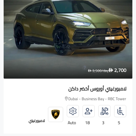
1,600
2,000
/day
D
D
رولز رويس Wraith
Dubai - Business Bay - RBC Tower
رولزرويس
Auto
18
2
4