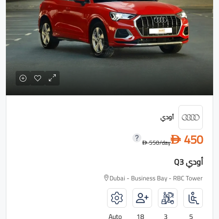
أودي
450
D
550
/day
D
أودي Q3
Dubai - Business Bay - RBC Tower
Auto
18
3
5