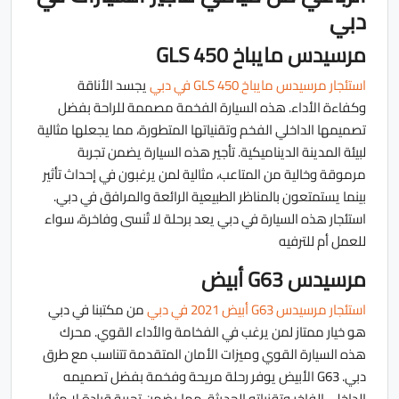
دبي
مرسيدس مايباخ GLS 450
استئجار مرسيدس مايباخ GLS 450 في دبي
يجسد الأناقة
وكفاءة الأداء. هذه السيارة الفخمة مصممة للراحة بفضل
تصميمها الداخلي الفخم وتقنياتها المتطورة، مما يجعلها مثالية
لبيئة المدينة الديناميكية. تأجير هذه السيارة يضمن تجربة
مرموقة وخالية من المتاعب، مثالية لمن يرغبون في إحداث تأثير
بينما يستمتعون بالمناظر الطبيعية الرائعة والمرافق في دبي.
استئجار هذه السيارة في دبي يعد برحلة لا تُنسى وفاخرة، سواء
للعمل أم للترفيه
مرسيدس G63 أبيض
استئجار مرسيدس G63 أبيض 2021 في دبي
من مكتبنا في دبي
هو خيار ممتاز لمن يرغب في الفخامة والأداء القوي. محرك
هذه السيارة القوي وميزات الأمان المتقدمة تتناسب مع طرق
دبي. G63 الأبيض يوفر رحلة مريحة وفخمة بفضل تصميمه
الداخلي الفاخر وتقنياته الحديثة، مما يضمن تجربة قيادة لا مثيل