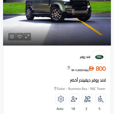
لاند روفر
800
D
1,000
/day
D
لاند روفر ديفيندر أخضر
Dubai - Business Bay - RBC Tower
Auto
18
3
5