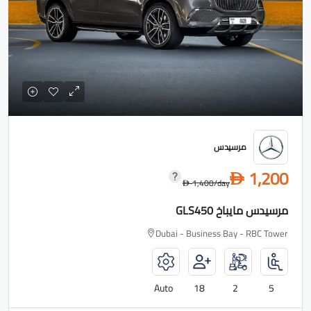
مرسيدس
1,200
D
1,400
/day
D
مرسيدس مايباخ GLS450
Dubai - Business Bay - RBC Tower
Auto
18
2
5