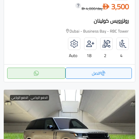
3,500
D
4,000
/day
D
رولزرويس كولينان
Dubai - Business Bay - RBC Tower
Auto
18
2
4
اتصل
الدفع الرباعي
الدفع الرباعي