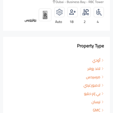
Dubai - Business Bay - RBC Tower
رولزرويس
Auto
18
2
4
Property Type
أودي
لاند روفر
مرسيدس
لامبورغيني
بي إم دبليو
نيسان
GMC