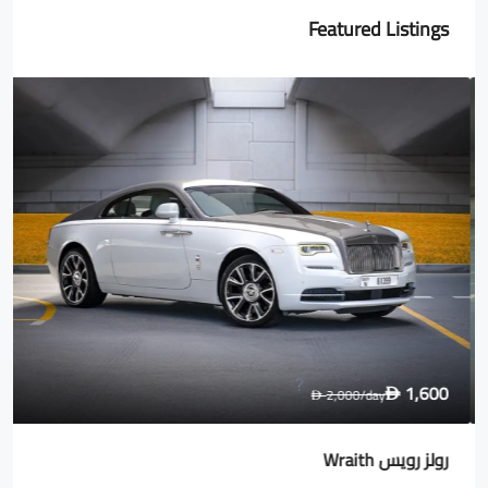
Featured Listings
1,600
2,000
/day
D
D
رولز رويس Wraith