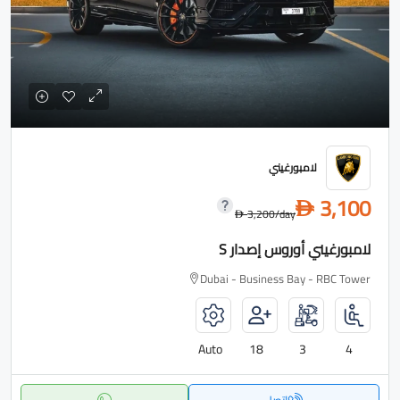
لامبورغيني
3,100
D
3,200
/day
D
لامبورغيني أوروس إصدار S
Dubai - Business Bay - RBC Tower
Auto
18
3
4