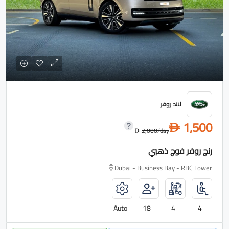
لاند روفر
1,500
D
2,000
/day
D
رنج روفر فوج ذهبي
Dubai - Business Bay - RBC Tower
Auto
18
4
4