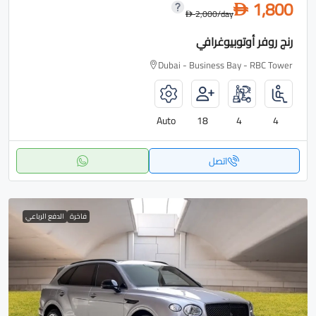
1,800
D
2,000
/day
D
رنج روفر أوتوبيوغرافي
Dubai - Business Bay - RBC Tower
Auto
18
4
4
اتصل
فاخرة
الدفع الرباعي