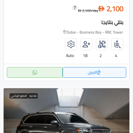
2,100
D
2,500
/day
D
بنتلي بنتايجا
Dubai - Business Bay - RBC Tower
Auto
18
2
4
اتصل
فاخرة
الدفع الرباعي