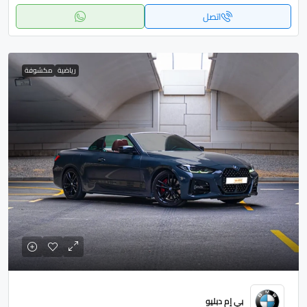
اتصل
رياضية
مكشوفة
بي إم دبليو