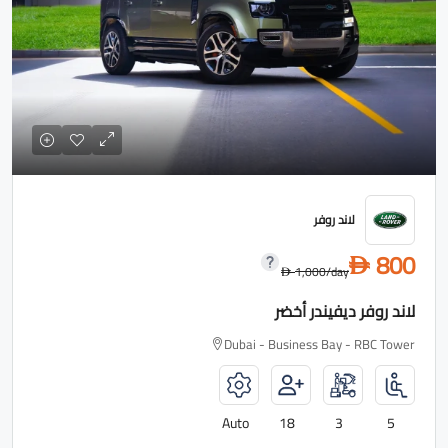
لاند روفر
800
D
1,000
/day
D
لاند روفر ديفيندر أخضر
Dubai - Business Bay - RBC Tower
Auto
18
3
5