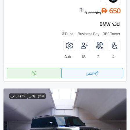
650
D
850
/day
D
BMW 430i
Dubai - Business Bay - RBC Tower
Auto
18
2
4
اتصل
الدفع الرباعي
الدفع الرباعي