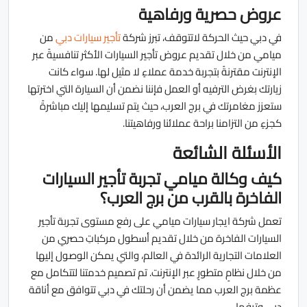
عروض حصرية ورفاهية
في دبي حيث الحركة لاتتوقف، تبرز شركة
تأجير سيارات دبي
من
ميامي من خلال تقديم عروض تأجير السيارات الأكثر تنافسيةً عبر
الإنترنت مقترنةً بتجربة خدمة عملاءٍ لا مثيل لها. سواء كانت
زيارتك بغرض الترفيه أو العمل فإننا نضمن أن السيارة التي اخترتها
ستعزز مغامرتك في برج العرب، حيث يتم تسليمها إليك مباشرةً
كجزءٍ من التزامنا براحة عملائنا ورفاهيتنا.
الأسئلة الشائعة
كيف وكالة ميامي تجربة تأجير السيارات
الفاخرة بالقرب من برج العرب؟
تعمل شركة ايجار سيارات ميامي على رفع مستوى تجربة تأجير
السيارات الفاخرة من خلال تقديم أسطول مركباتِ حصري من
العلامات التجارية الرائدة في العالم، والتي يمكن الوصول إليها
من خلال نظامٍ متطورٍ عبر الإنترنت. تم تصميم خدمتنا لتتكامل مع
عظمة برج العرب مما يضمن أن رحلتك في دبي تتوافق مع أناقة
دبي وترفها.