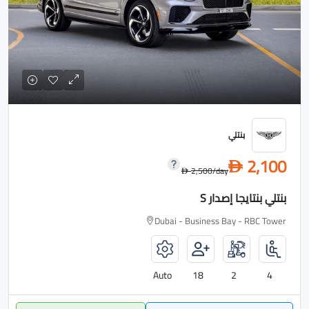
بنتلي
2,100
D
2,500
/day
D
بنتلي بنتايجا إصدار S
Dubai - Business Bay - RBC Tower
Auto
18
2
4