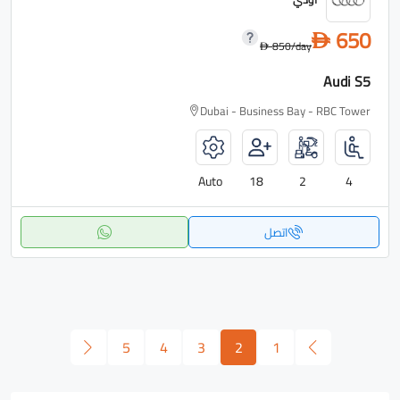
650
D
850
/day
D
Audi S5
Dubai - Business Bay - RBC Tower
Auto
18
2
4
اتصل
5
4
3
2
1