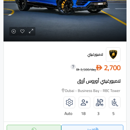
لامبورغيني
2,700
D
3,500
/day
D
لامبورغيني أوروس أزرق
Dubai - Business Bay - RBC Tower
Auto
18
3
5