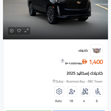
كاديلاك
1,400
D
1,600
/day
D
كاديلاك إسكاليد 2025
Dubai - Business Bay - RBC Tower
Auto
18
4
6