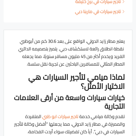
تأجير سيارات في برج خليفة
تاجير سيارات في مارينا دبي
يعتبر مطار زايد الدولي، الواقع على بعد 30.6 كم من أبوظبي
نقطة انطلاق رائعة لاستكشاف دبي. يتميز بتصميمه الدائري
الفريد ويخدم أكثر من 45 مليون مسافر سنويًا، مما يجعله
المطار المثالي للمسافرين الباحثين عن تجربة نقل سلسة.
لماذا ميامي لتأجير السيارات هي
الاختيار الأمثل؟
خيارات سيارات واسعة من أرقى العلامات
التجارية
تقدم وكالة ميامي خدمة
تاجير سيارات ابو ظبي
المتفردة
والمميزة في مطار زايد الدولي، مما يجعلها “أفضل وكالة لتأجير
السيارات في دبي”. أياً كان تفضيلك سواء أردت الفخامة،