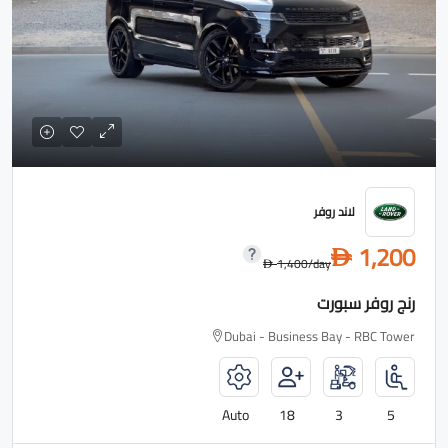
لاند روفر
1,200
D
1,400
/day
D
رنج روفر سبورت
Dubai - Business Bay - RBC Tower
Auto
18
3
5