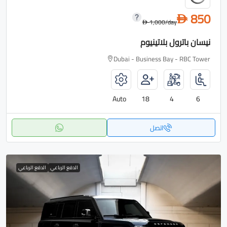
850
D
1,000
/day
D
نيسان باترول بلاتينيوم
Dubai - Business Bay - RBC Tower
Auto
18
4
6
اتصل
الدفع الرباعي
الدفع الرباعي