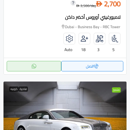
2,700
D
3,500
/day
D
لامبورغيني أوروس أخضر داكن
Dubai - Business Bay - RBC Tower
Auto
18
3
5
اتصل
فاخرة
كوبيه
متميز