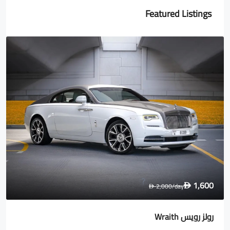
Featured Listings
1,600
2,000
/day
D
D
رولز رويس Wraith