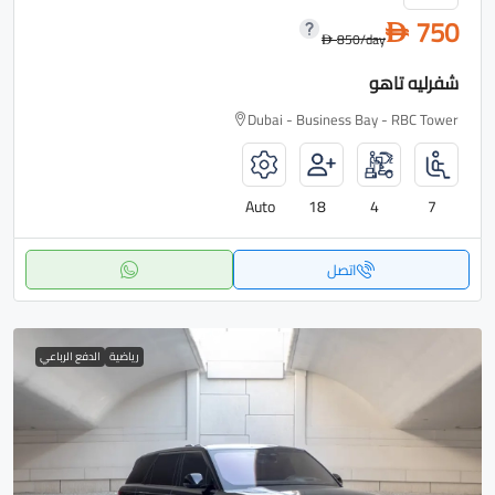
750
D
850
/day
D
شفرليه تاهو
Dubai - Business Bay - RBC Tower
Auto
18
4
7
اتصل
رياضية
الدفع الرباعي