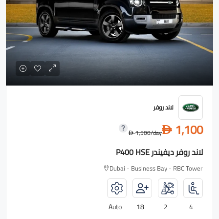
لاند روفر
1,100
D
1,500
/day
D
لاند روفر ديفيندر P400 HSE
Dubai - Business Bay - RBC Tower
Auto
18
2
4