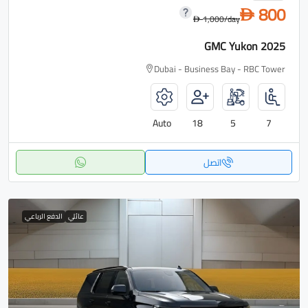
800
D
1,000
/day
D
GMC Yukon 2025
Dubai - Business Bay - RBC Tower
Auto
18
5
7
اتصل
عائلي
الدفع الرباعي