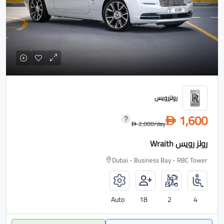
رولزرويس
1,600
D
2,000
/day
D
رولز رويس Wraith
Dubai - Business Bay - RBC Tower
Auto
18
2
4