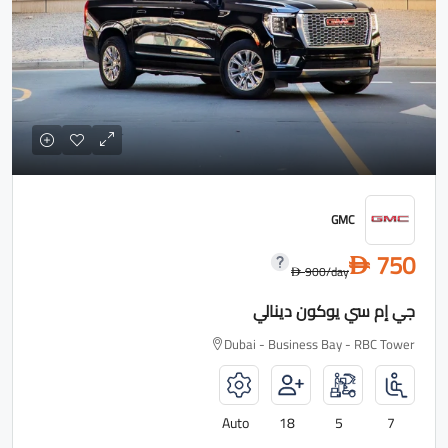
GMC
750
D
900
/day
D
جي إم سي يوكون دينالي
Dubai - Business Bay - RBC Tower
Auto
18
5
7