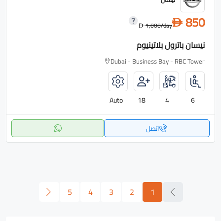
850
D
1,000
/day
D
نيسان باترول بلاتينيوم
Dubai - Business Bay - RBC Tower
Auto
18
4
6
اتصل
5
4
3
2
1