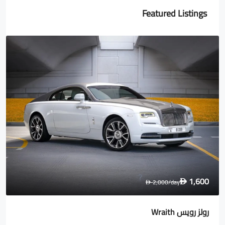
Featured Listings
1,600
2,000
/day
D
D
رولز رويس Wraith