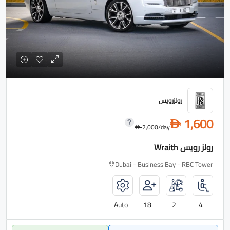
رولزرويس
1,600
D
2,000
/day
D
رولز رويس Wraith
Dubai - Business Bay - RBC Tower
Auto
18
2
4