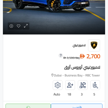
لامبورغيني
2,700
D
3,500
/day
D
لامبورغيني أوروس أزرق
Dubai - Business Bay - RBC Tower
Auto
18
3
5