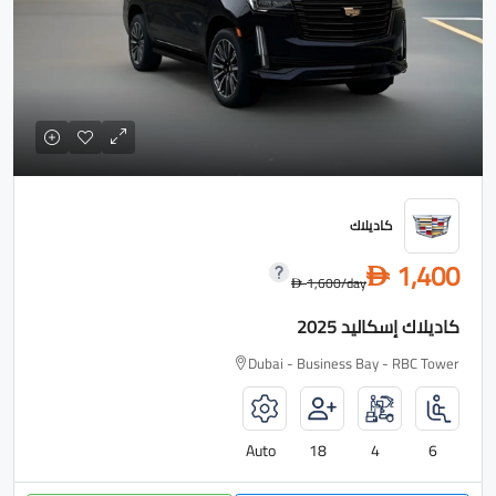
كاديلاك
1,400
D
1,600
/day
D
كاديلاك إسكاليد 2025
Dubai - Business Bay - RBC Tower
Auto
18
4
6