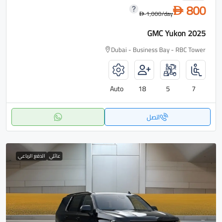
800
D
1,000
/day
D
GMC Yukon 2025
Dubai - Business Bay - RBC Tower
Auto
18
5
7
اتصل
عائلي
الدفع الرباعي