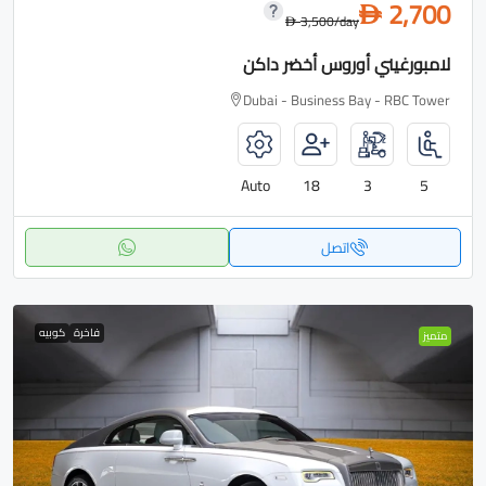
2,700
D
3,500
/day
D
لامبورغيني أوروس أخضر داكن
Dubai - Business Bay - RBC Tower
Auto
18
3
5
اتصل
فاخرة
كوبيه
متميز