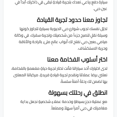
سيارة دفعٍ رباعي نعدك بتجربة قيادةٍ تبقى في ذاكرتك أبدأً في
عين دبي.
تجاوز معنا حدود تجربة القيادة
تخيّل نفسك تجوب شوارع دبي الحيوية بسيارةٍ تتجاوز كونها
وسيلة نقلٍ لتصبح جزءاً من شخصيتك وتجربة سفرك. في وكالة
ميامي بعين دبي نفتح لك أبواب عالمٍ ملئ ٍ بالراحة والأناقة
وحرية الاستكشاف.
اختر أسلوب الفخامة معنا
لدى اختيارك أحد سياراتنا فأنت تختار تجربة حياةٍ مفعمةٍ بالفخامة،
نعتني برضا عملائنا ونقدم تجربة قيادةٍ فريدةٍ. مركباتنا المعتنى
بها تضمن لك رحلةً آمنةً سلسةً.
انطلق في رحلتك بسهولة
مع عملية حجزٍ بسيطةٍ وخدمة عملاءٍ شخصيةٍ نجعل بداية
مغامرتك في دبي أمراً سهلاً وممتعاً.