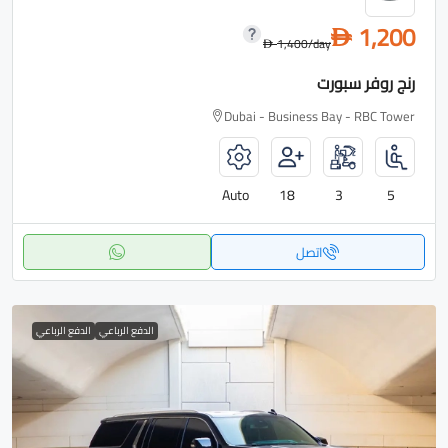
1,200
D
1,400
/day
D
رنج روفر سبورت
Dubai - Business Bay - RBC Tower
Auto
18
3
5
اتصل
الدفع الرباعي
الدفع الرباعي