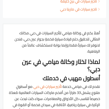
تأجير سيارات في برج خليفة
تاجير سيارات في مارينا دبي
أهلاً بكم في وكالة ميامي لتأجير السيارات في دبي مكانك
المثالي لتحقيق حلم قيادة سيارةٍ فخمةٍ بجوار عين دبي، فنحن
لانوفر لك سيارةً فقط وإنما بوابة لاستكشاف عالماً من
الرفاهية.
لماذا تختار وكالة ميامي في عين
دبي؟
أسطول مهيب في خدمتك
نقدم لك في ميامي خدمة
تأجير سياراتٍ في دبي
مع أسطولٍ
متنوعٍ يشمل 33 طرازاً من أفخم ماركات السيارات العالمية مُعدّة
خصيصاً لتناسب كل الأذواق والمغامرات. سواء كنت تبحث عن
الإثارة في سيارةٍ رياضيةٍ، الأناقة في سيدان فخمة أو القوة في