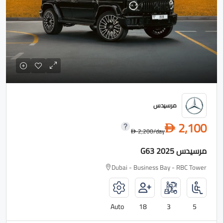
مرسيدس
2,100
D
2,200
/day
D
مرسيدس G63 2025
Dubai - Business Bay - RBC Tower
Auto
18
3
5