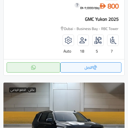
800
D
1,000
/day
D
GMC Yukon 2025
Dubai - Business Bay - RBC Tower
Auto
18
5
7
اتصل
عائلي
الدفع الرباعي