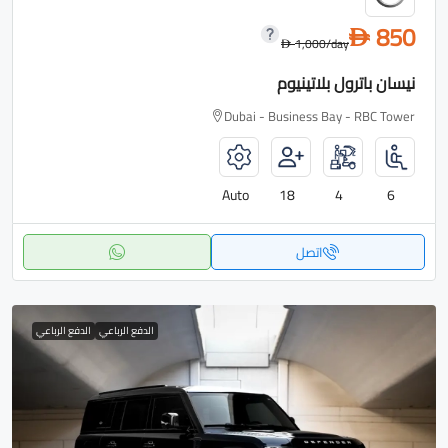
850
D
1,000
/day
D
نيسان باترول بلاتينيوم
Dubai - Business Bay - RBC Tower
Auto
18
4
6
اتصل
الدفع الرباعي
الدفع الرباعي