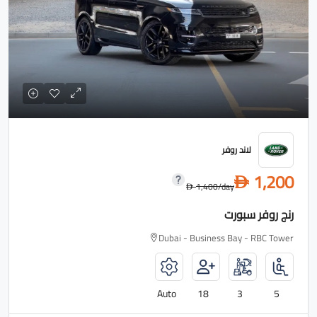
لاند روفر
1,200
D
1,400
/day
D
رنج روفر سبورت
Dubai - Business Bay - RBC Tower
Auto
18
3
5