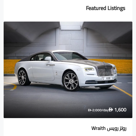
Featured Listings
1,600
2,000
/day
D
D
رولز رويس Wraith