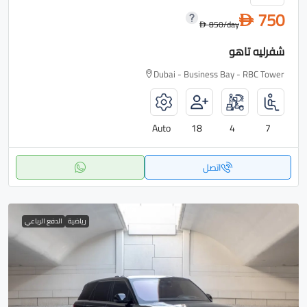
750
D
850
/day
D
شفرليه تاهو
Dubai - Business Bay - RBC Tower
Auto
18
4
7
اتصل
رياضية
الدفع الرباعي