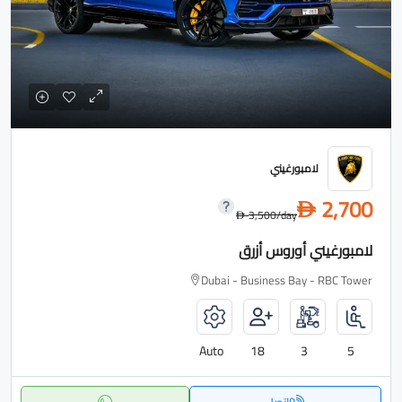
لامبورغيني
2,700
D
3,500
/day
D
لامبورغيني أوروس أزرق
Dubai - Business Bay - RBC Tower
Auto
18
3
5