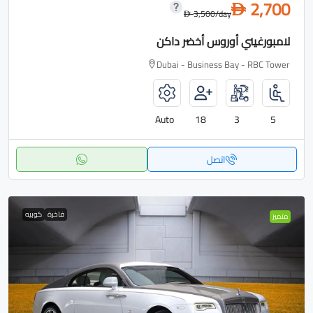
2,700
D
3,500
/day
D
لامبورغيني أوروس أخضر داكن
Dubai - Business Bay - RBC Tower
Auto
18
3
5
اتصل
فاخرة
كوبيه
متميز