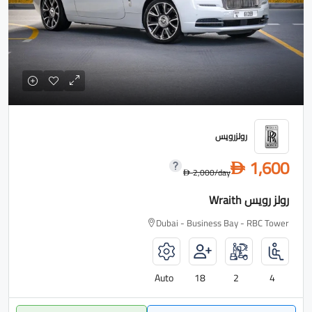
رولزرويس
1,600
D
2,000
/day
D
رولز رويس Wraith
Dubai - Business Bay - RBC Tower
Auto
18
2
4