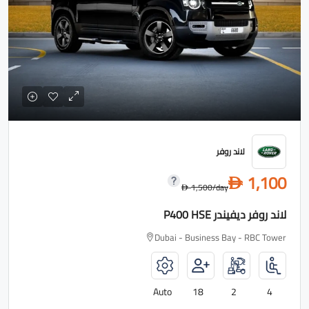
لاند روفر
1,100
D
1,500
/day
D
لاند روفر ديفيندر P400 HSE
Dubai - Business Bay - RBC Tower
Auto
18
2
4