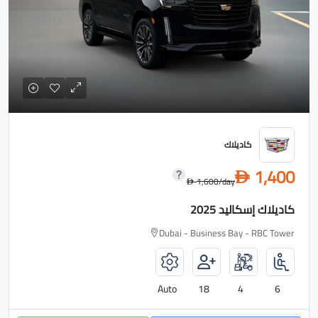
كاديلاك
1,400
D
1,600
/day
D
كاديلاك إسكاليد 2025
Dubai - Business Bay - RBC Tower
Auto
18
4
6