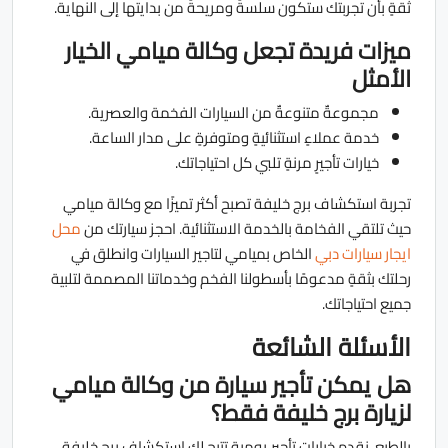
ثقةٍ بأن تجربتك ستكون سلسةً ومريحةً من بدايتها إلى النهاية.
ميزات فريدة تجعل وكالة ميامي الخيار
الأمثل
مجموعةٌ متنوعةٌ من السيارات الفخمة والعصرية.
خدمة عملاءٍ استثنائيةٍ ومتوفرةٍ على مدار الساعة.
خيارات تأجيرٍ مرنةٍ تلبي كل احتياجاتك.
تجربة استكشاف برج خليفة تصبح أكثر تميزًا مع وكالة ميامي
حيث تلتقي الفخامة بالخدمة الاستثنائية. احجز سيارتك من
محل
ايجار سيارات دبي
الخاص بميامي لتاجير السيارات وانطلق في
رحلتك بثقةٍ مدعومًا بأسطولنا الفخم وخدماتنا المصممة لتلبية
جميع احتياجاتك.
الأسئلة الشائعة
هل يمكن تأجير سيارة من وكالة ميامي
لزيارة برج خليفة فقط؟
بالطبع، نقدم خيارات تأجيرٍ يوميةٍ تتيح لك استكشاف برج خليفة