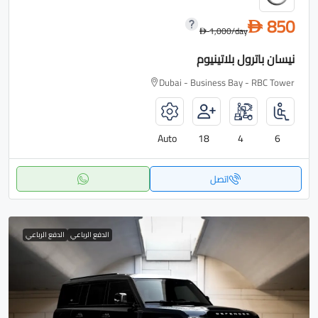
850
D
1,000
/day
D
نيسان باترول بلاتينيوم
Dubai - Business Bay - RBC Tower
Auto
18
4
6
اتصل
الدفع الرباعي
الدفع الرباعي