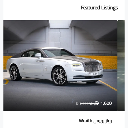
Featured Listings
1,600
2,000
/day
D
D
رولز رويس Wraith