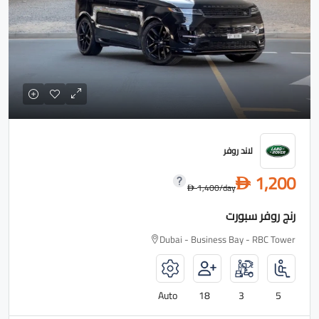
لاند روفر
1,200
D
1,400
/day
D
رنج روفر سبورت
Dubai - Business Bay - RBC Tower
Auto
18
3
5