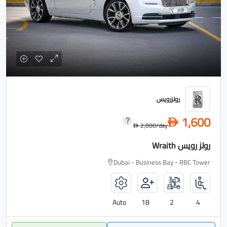
رولزرويس
1,600
D
2,000
/day
D
رولز رويس Wraith
Dubai - Business Bay - RBC Tower
Auto
18
2
4