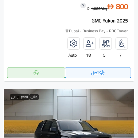
800
D
1,000
/day
D
GMC Yukon 2025
Dubai - Business Bay - RBC Tower
Auto
18
5
7
اتصل
عائلي
الدفع الرباعي