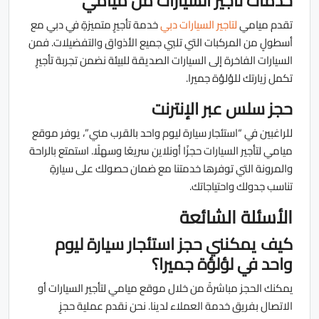
خدمات تأجير السيارات من ميامي
تقدم ميامي
لتاجير السيارات دبي
خدمة تأجيرٍ متميزةٍ في دبي مع
أسطولٍ من المركبات التي تلبي جميع الأذواق والتفضيلات. فمن
السيارات الفاخرة إلى السيارات الصديقة للبيئة نضمن تجربة تأجيرٍ
تكمل زيارتك للؤلؤة جميرا.
حجز سلس عبر الإنترنت
للراغبين في “استئجار سيارة ليوم واحد بالقرب مني”، يوفر موقع
ميامي لتأجير السيارات حجزًا أونلاين سريعًا وسهلًا. استمتع بالراحة
والمرونة التي توفرها خدمتنا مع ضمان حصولك على سيارةٍ
تناسب جدولك واحتياجاتك.
الأسئلة الشائعة
كيف يمكنني حجز استئجار سيارة ليوم
واحد في لؤلؤة جميرا؟
يمكنك الحجز مباشرةً من خلال موقع ميامي لتأجير السيارات أو
الاتصال بفريق خدمة العملاء لدينا. نحن نقدم عملية حجزٍ