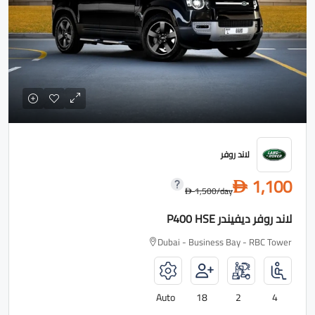
لاند روفر
1,100
D
1,500
/day
D
لاند روفر ديفيندر P400 HSE
Dubai - Business Bay - RBC Tower
Auto
18
2
4