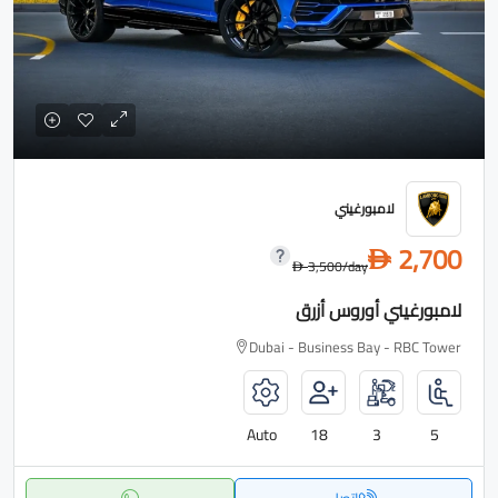
لامبورغيني
2,700
D
3,500
/day
D
لامبورغيني أوروس أزرق
Dubai - Business Bay - RBC Tower
Auto
18
3
5