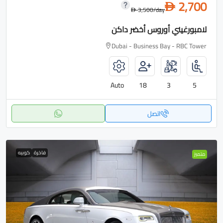
2,700
D
3,500
/day
D
لامبورغيني أوروس أخضر داكن
Dubai - Business Bay - RBC Tower
Auto
18
3
5
اتصل
فاخرة
كوبيه
متميز