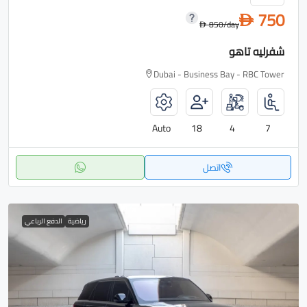
750
D
850
/day
D
شفرليه تاهو
Dubai - Business Bay - RBC Tower
Auto
18
4
7
اتصل
رياضية
الدفع الرباعي