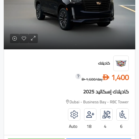
كاديلاك
1,400
D
1,600
/day
D
كاديلاك إسكاليد 2025
Dubai - Business Bay - RBC Tower
Auto
18
4
6