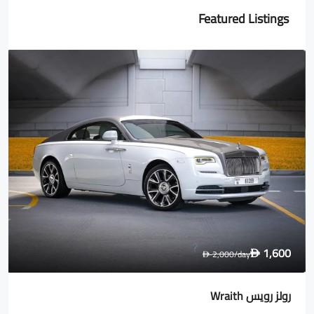
Featured Listings
1,600
2,000
/day
D
D
رولز رويس Wraith