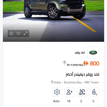
لاند روفر
800
D
1,000
/day
D
لاند روفر ديفيندر أخضر
Dubai - Business Bay - RBC Tower
Auto
18
3
5