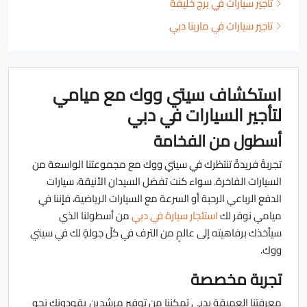
تأجير سيارات في برج خليفة
تاجير سيارات في مارينا دبي
استكشاف سيتي ووك مع ميامي
لتأجير السيارات في دبي
أسطول من الفخامة
تجربةُ فريدةٌ تنتظرك في سيتي ووك مع مجموعتنا الواسعة من
السيارات الفاخرة. سواء كنت تفضل السيدان الأنيقة، سيارات
الدفع الرباعي الرحبة أو السرعة مع السيارات الرياضية، فإننا في
ميامي نوفر لك
استئجار سيارة في دبي
من أسطولنا الذي
سيأخذك برفاهيته إلى عالمٍ من الترف في كلّ جولةٍ لك في سيتي
ووك.
تجربة مخصصة
معرفتنا العميقة بدبي تمكننا من توفير مرشدين يقودونك نحو