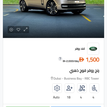
لاند روفر
1,500
D
2,000
/day
D
رنج روفر فوج ذهبي
Dubai - Business Bay - RBC Tower
Auto
18
4
4