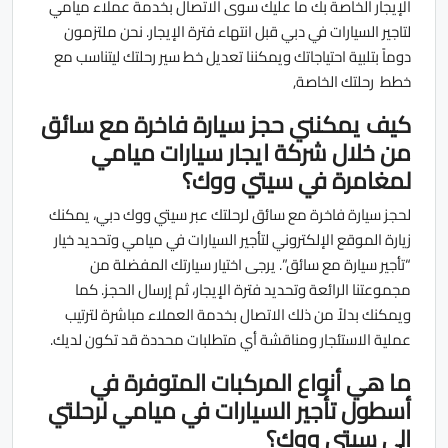
الإيجار الخاصة بك ما عليك سوى الاتصال بخدمة عملاء ميامي
لتاجير السيارات في دبي قبل انتهاء فترة الإيجار. نحن ملتزمون
دوماً بتلبية احتياجاتك ويمكننا تعديل خط سير رحلتك ليتناسب مع
خطط رحلتك الخاصة,
كيف يمكنني حجز سيارة فاخرة مع سائق
من خلال شركة ايجار سيارات ميامي
لمغامرة في سيتي ووك؟
لحجز سيارة فاخرة مع سائق لرحلتك عبر سيتي ووك دبي، يمكنك
زيارة الموقع الإلكتروني لتأجير السيارات في ميامي وتحديد خيار
“تأجير سيارة مع سائق”. يرجى اختيار سيارتك المفضلة من
مجموعتنا الرائعة وتحديد فترة الإيجار، ثم إرسال الحجز. كما
ويمكنك بدلاً من ذلك الاتصال بخدمة العملاء مباشرة لترتيب
عملية الاستئجار ومناقشة أي متطلبات محددة قد تكون لديك.
ما هي أنواع المركبات المتوفرة في
أسطول تأجير السيارات في ميامي لرحلتي
إلى سيتي ووك؟