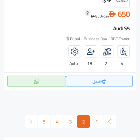
650
D
850
/day
D
Audi S5
Dubai - Business Bay - RBC Tower
Auto
18
2
4
اتصل
5
4
3
2
1