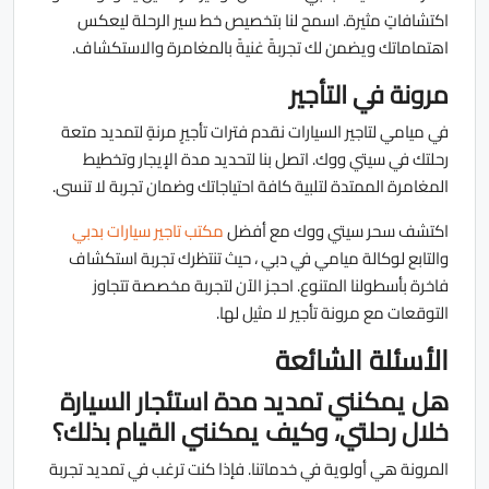
اكتشافاتٍ مثيرة. اسمح لنا بتخصيص خط سير الرحلة ليعكس
اهتماماتك ويضمن لك تجربةً غنيةً بالمغامرة والاستكشاف.
مرونة في التأجير
في ميامي لتاجير السيارات نقدم فترات تأجيرٍ مرنةٍ لتمديد متعة
رحلتك في سيتي ووك. اتصل بنا لتحديد مدة الإيجار وتخطيط
المغامرة الممتدة لتلبية كافة احتياجاتك وضمان تجربة لا تنسى.
اكتشف سحر سيتي ووك مع أفضل
مكتب تاجير سيارات بدبي
والتابع لوكالة ميامي في دبي ، حيث تنتظرك تجربة استكشاف
فاخرة بأسطولنا المتنوع. احجز الآن لتجربة مخصصة تتجاوز
التوقعات مع مرونة تأجير لا مثيل لها.
الأسئلة الشائعة
هل يمكنني تمديد مدة استئجار السيارة
خلال رحلتي، وكيف يمكنني القيام بذلك؟
المرونة هي أولوية في خدماتنا. فإذا كنت ترغب في تمديد تجربة