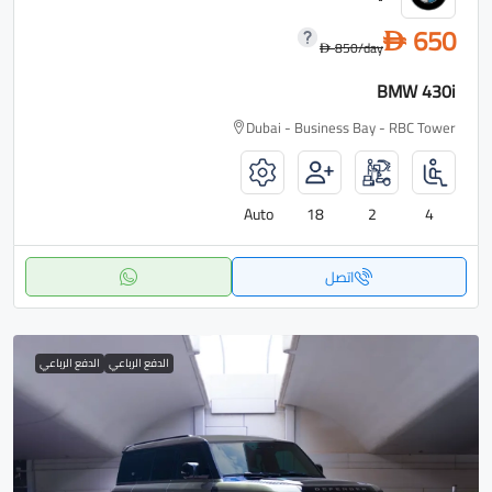
650
D
850
/day
D
BMW 430i
Dubai - Business Bay - RBC Tower
Auto
18
2
4
اتصل
الدفع الرباعي
الدفع الرباعي