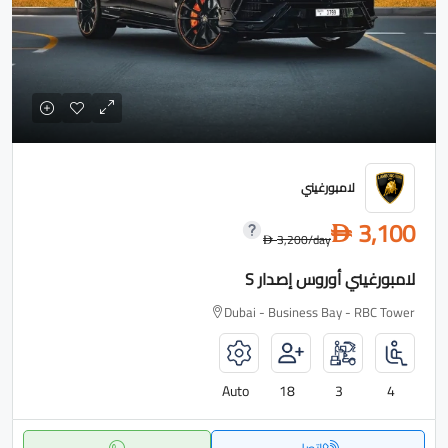
لامبورغيني
3,100
D
3,200
/day
D
لامبورغيني أوروس إصدار S
Dubai - Business Bay - RBC Tower
Auto
18
3
4