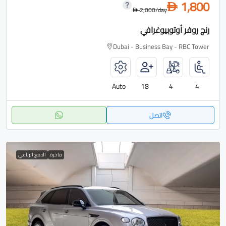
1,800
D
2,000
/day
D
رنج روفر أوتوبيوغرافي
Dubai - Business Bay - RBC Tower
Auto
18
4
4
اتصل
فاخرة
الدفع الرباعي