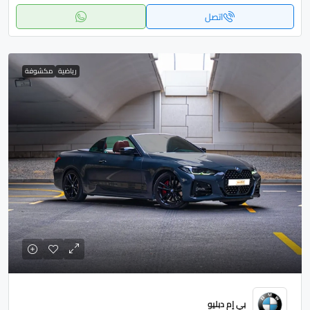
اتصل
رياضية
مكشوفة
بي إم دبليو