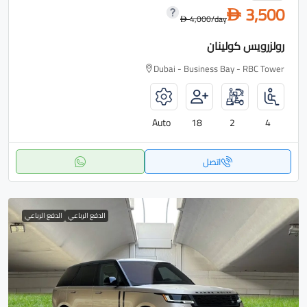
3,500
D
4,000
/day
D
رولزرويس كولينان
Dubai - Business Bay - RBC Tower
Auto
18
2
4
اتصل
الدفع الرباعي
الدفع الرباعي