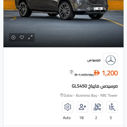
مرسيدس
1,200
D
1,400
/day
D
مرسيدس مايباخ GLS450
Dubai - Business Bay - RBC Tower
Auto
18
2
5