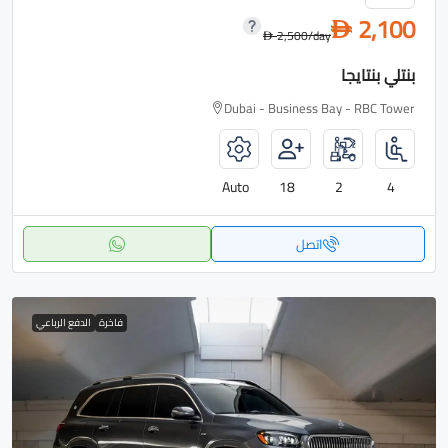
2,100
D
2,500
/day
D
بنتلي بنتايجا
Dubai - Business Bay - RBC Tower
Auto
18
2
4
اتصل
فاخرة
الدفع الرباعي