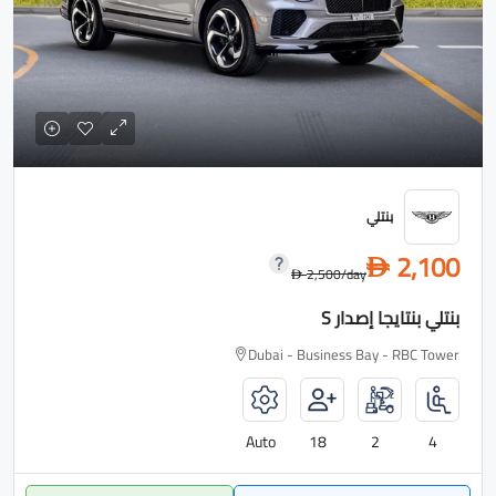
بنتلي
2,100
D
2,500
/day
D
بنتلي بنتايجا إصدار S
Dubai - Business Bay - RBC Tower
Auto
18
2
4