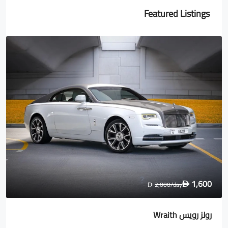
Featured Listings
1,600
2,000
/day
D
D
رولز رويس Wraith