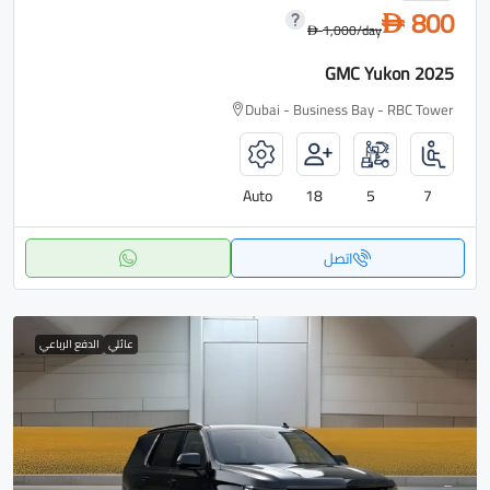
800
D
1,000
/day
D
GMC Yukon 2025
Dubai - Business Bay - RBC Tower
Auto
18
5
7
اتصل
عائلي
الدفع الرباعي