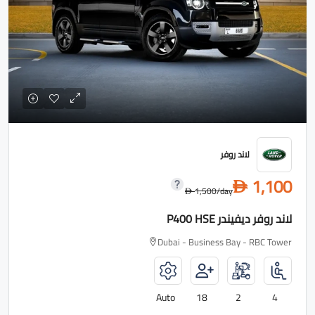
لاند روفر
1,100
D
1,500
/day
D
لاند روفر ديفيندر P400 HSE
Dubai - Business Bay - RBC Tower
Auto
18
2
4