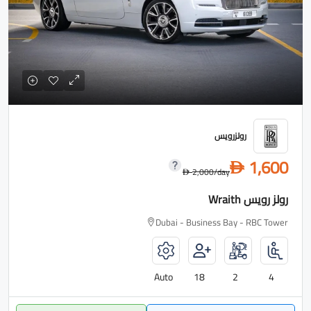
رولزرويس
1,600
D
2,000
/day
D
رولز رويس Wraith
Dubai - Business Bay - RBC Tower
Auto
18
2
4