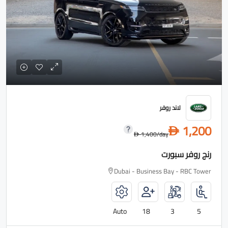
لاند روفر
1,200
D
1,400
/day
D
رنج روفر سبورت
Dubai - Business Bay - RBC Tower
Auto
18
3
5