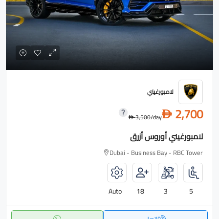
لامبورغيني
2,700
D
3,500
/day
D
لامبورغيني أوروس أزرق
Dubai - Business Bay - RBC Tower
Auto
18
3
5