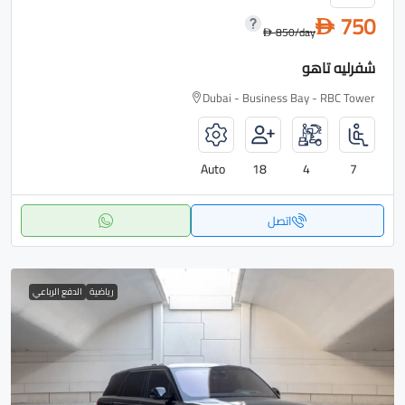
750
D
850
/day
D
شفرليه تاهو
Dubai - Business Bay - RBC Tower
Auto
18
4
7
اتصل
رياضية
الدفع الرباعي