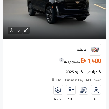
كاديلاك
1,400
D
1,600
/day
D
كاديلاك إسكاليد 2025
Dubai - Business Bay - RBC Tower
Auto
18
4
6