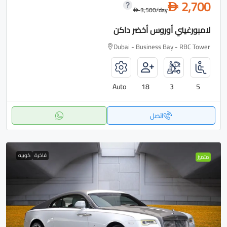
2,700
D
3,500
/day
D
لامبورغيني أوروس أخضر داكن
Dubai - Business Bay - RBC Tower
Auto
18
3
5
اتصل
فاخرة
كوبيه
متميز