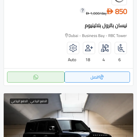
850
D
1,000
/day
D
نيسان باترول بلاتينيوم
Dubai - Business Bay - RBC Tower
Auto
18
4
6
اتصل
الدفع الرباعي
الدفع الرباعي