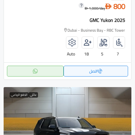
800
D
1,000
/day
D
GMC Yukon 2025
Dubai - Business Bay - RBC Tower
Auto
18
5
7
اتصل
عائلي
الدفع الرباعي