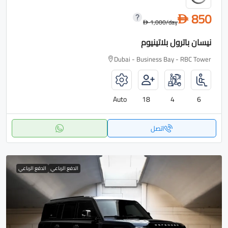
850
D
1,000
/day
D
نيسان باترول بلاتينيوم
Dubai - Business Bay - RBC Tower
Auto
18
4
6
اتصل
الدفع الرباعي
الدفع الرباعي