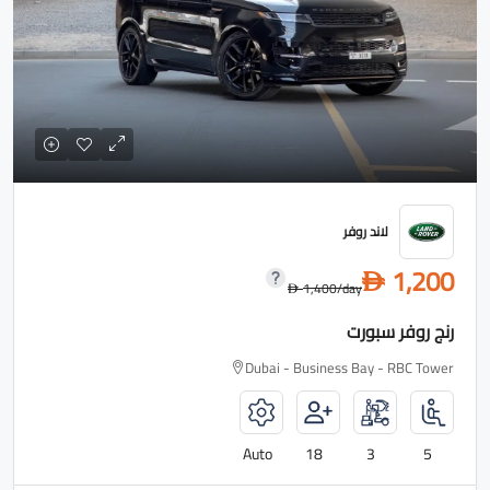
لاند روفر
1,200
D
1,400
/day
D
رنج روفر سبورت
Dubai - Business Bay - RBC Tower
Auto
18
3
5