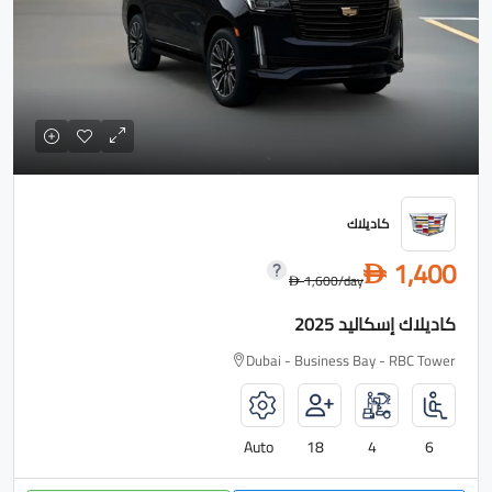
كاديلاك
1,400
D
1,600
/day
D
كاديلاك إسكاليد 2025
Dubai - Business Bay - RBC Tower
Auto
18
4
6