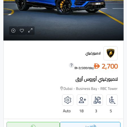
لامبورغيني
2,700
D
3,500
/day
D
لامبورغيني أوروس أزرق
Dubai - Business Bay - RBC Tower
Auto
18
3
5