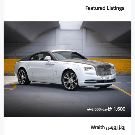
Featured Listings
1,600
2,000
/day
D
D
رولز رويس Wraith