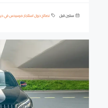
‏سنتين قبل
نصائح حول استئجار مرسيدس في دب