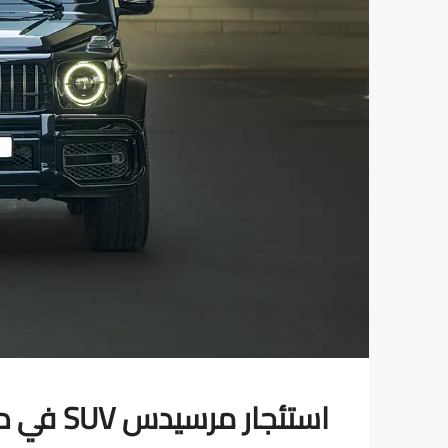
استئجار مرسيدس SUV في دبي بدون بطاقة