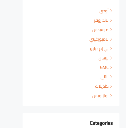
أودي
لاند روفر
مرسيدس
لامبورغيني
بي إم دبليو
نيسان
GMC
بنتلي
كاديلاك
رولزرويس
Categories