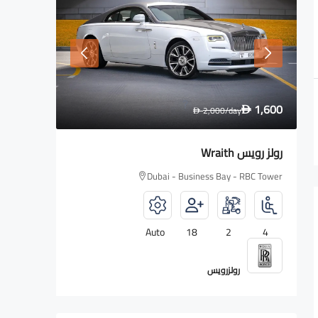
2,700
1,600
y
D
2,000
/day
D
D
رولز رويس Wraith
لامبورغين
 RBC Tower
Dubai - Business Bay - RBC Tower
5
Auto
18
2
4
رولزرويس