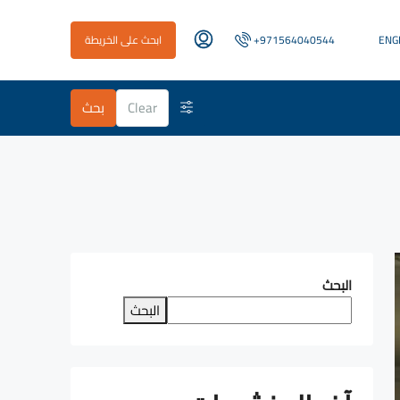
ENG
+971564040544
ابحث على الخريطة
Clear
بحث
البحث
البحث