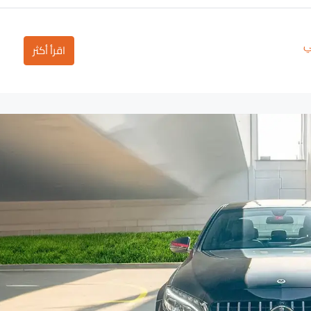
ي
اقرأ أكثر