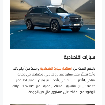
سيارات اقتصادية
بالطبع البحث عن
استئجار سيارة اقتصادية
واحدةٌ من أولوياتك
وأنت تفكّر بحجز سيارةٍ عند نزولك دبي. وكعادتنا في وكالة
ميامي لتأجير السيارات دبي نأخذ الأمر بعين الاعتبار، لذا نوفر لك
خدمة سياراتٍ مناسبةٍ لتنقلاتك اليومية تتميز بكفاءة استهلاك
الوقود مع الحفاظ على مستوىً عالٍ من الجودة.