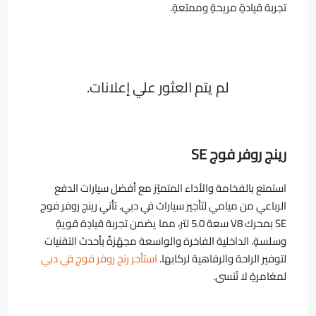
تجربة قيادةٍ مريحةٍ وممتعةٍ.
لم يتم العثور علي إعلانات.
رينج روفر فوج SE
استمتع بالفخامة والأداء المتميّز مع أفضل سيارات الدفع
الرباعي من ميامي لتأجير سيارات في دبي. تأتي رينج روفر فوج
SE بمحرك V8 سعة 5.0 لتر، مما يضمن تجربة قيادٍة قويةٍ
وسلسةٍ. الداخلية الفاخرة والواسعة مجهّزةٌ بأحدث التقنيات
لتوفير الراحة والرفاهية لركابها.
استأجر رنج روفر فوج في دبي
لمغامرةٍ لا تُنسى.