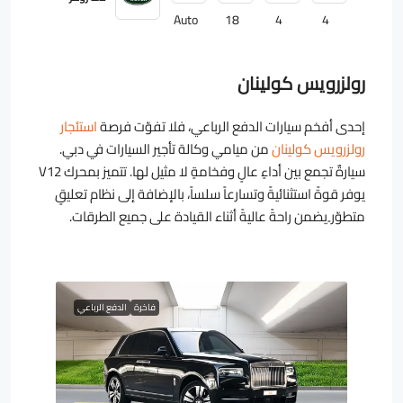
Auto
18
4
4
رولزرويس كولينان
إحدى أفخم سيارات الدفع الرباعي، فلا تفوّت فرصة
استئجار
رولزرويس كولينان
من ميامي وكالة تأجير السيارات في دبي.
سيارةٌ تجمع بين أداءٍ عالٍ وفخامةٍ لا مثيل لها. تتميز بمحرك V12
يوفر قوةً استثنائيةً وتسارعاً سلساً، بالإضافة إلى نظام تعليقٍ
متطوّر ٍيضمن راحةً عاليةً أثناء القيادة على جميع الطرقات.
فاخرة
الدفع الرباعي