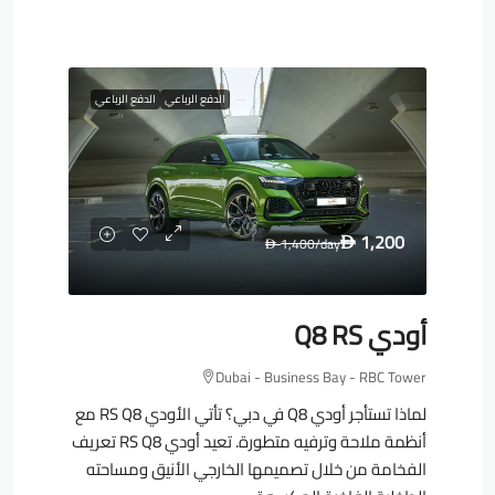
الدفع الرباعي
الدفع الرباعي
1,200
1,400
/day
D
D
أودي Q8 RS
Dubai - Business Bay - RBC Tower
لماذا تستأجر أودي Q8 في دبي؟ تأتي الأودي RS Q8 مع
أنظمة ملاحة وترفيه متطورة. تعيد أودي RS Q8 تعريف
الفخامة من خلال تصميمها الخارجي الأنيق ومساحته