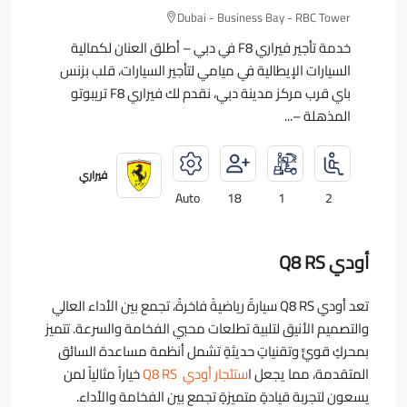
Dubai - Business Bay - RBC Tower
خدمة تأجير فيراري F8 في دبي – أطلق العنان لكمالية
السيارات الإيطالية في ميامي لتأجير السيارات، قلب بزنس
باي قرب مركز مدينة دبي، نقدم لك فيراري F8 تريبوتو
المذهلة –...
فيراري
Auto
18
1
2
أودي Q8 RS
تعد أودي Q8 RS سيارةً رياضيةً فاخرةً، تجمع بين الأداء العالي
والتصميم الأنيق لتلبية تطلعات محبي الفخامة والسرعة. تتميز
بمحركٍ قويٍّ وتقنياتٍ حديثةٍ تشمل أنظمة مساعدة السائق
المتقدمة، مما يجعل ا
ستئجار أودي Q8 RS
خياراً مثالياً لمن
يسعون لتجربة قيادةٍ متميزةٍ تجمع بين الفخامة والأداء.