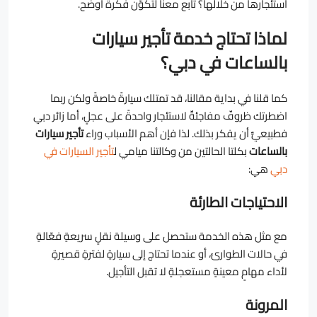
استئجارها من خلالها؟ تابع معنا لتكوّن فكرةً أوضح.
لماذا تحتاج خدمة تأجير سيارات
بالساعات في دبي؟
كما قلنا في بداية مقالنا، قد تمتلك سيارةً خاصةً ولكن ربما
اضطرتك ظروفٌ مفاجئةٌ لاستئجار واحدةً على عجلٍ، أما زائر دبي
فطبيعيٌّ أن يفكر بذلك. لذا فإن أهم الأسباب وراء
تأجير سيارات
بالساعات
بكلتا الحالتين من وكالتنا ميامي ل
تأجير السيارات في
دبي
هي:
الاحتياجات الطارئة
مع مثل هذه الخدمة ستحصل على وسيلة نقلٍ سريعةٍ فعّالةٍ
في حالات الطوارئ، أو عندما تحتاج إلى سيارةٍ لفترةٍ قصيرةٍ
لأداء مهامٍ معينةٍ مستعجلةٍ لا تقبل التأجيل.
المرونة