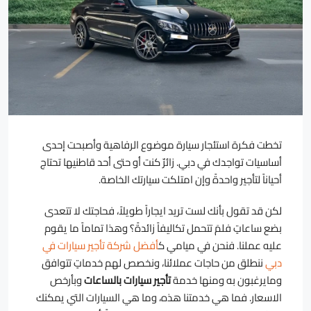
تخطت فكرة استئجار سيارة موضوع الرفاهية وأصبحت إحدى
أساسيات تواجدك في دبي. زائرٌ كنت أو حتى أحد قاطنيها تحتاج
أحياناً لتأجير واحدةً وإن امتلكت سيارتك الخاصة.
لكن قد تقول بأنك لست تريد ايجاراً طويلاً، فحاجتك لا تتعدى
بضع ساعاتٍ فلمَ تتحمل تكاليفاً زائدةً؟ وهذا تماماً ما يقوم
عليه عملنا. فنحن في ميامي ك
أفضل شركة تأجير سيارات في
دبي
ننطلق من حاجات عملائنا، ونخصص لهم خدماتٍ تتوافق
ومايرغبون به ومنها خدمة
تأجير سيارات بالساعات
وبأرخص
الاسعار. فما هي خدمتنا هذه، وما هي السيارات التي يمكنك