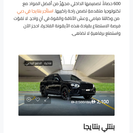
600 حصاناً. تصميمها الداخلي مجهّزٌ من أفضل المواد مع
تكنولوجيا متقدمةٍ تضمن راحة راكبيها.
استأجر بنتايجا في دبي
من وكالتنا ميامي وعش الأناقة والقوة في آنٍ واحدٍ. لا تفوّت
فرصة الاستمتاع بقيادة هذه الأيقونة الفاخرة. احجز الآن
واستمتع برفاهيةٍ لا تضاهى.
فاخرة
الدفع الرباعي
2,100
2,500
/day
D
D
بنتلي بنتايجا