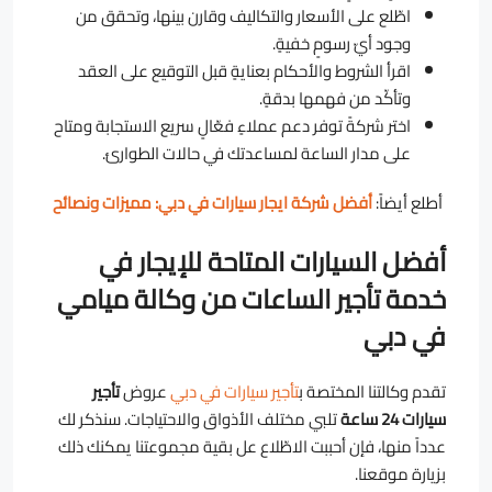
اطّلع على الأسعار والتكاليف وقارن بينها، وتحقق من
وجود أيّ رسومٍ خفيةٍ.
اقرأ الشروط والأحكام بعنايةٍ قبل التوقيع على العقد
وتأكّد من فهمها بدقةٍ.
اختر شركةً توفر دعم عملاءٍ فعّالٍ سريع الاستجابة ومتاح
على مدار الساعة لمساعدتك في حالات الطوارئ.
أطلع أيضاً:
أفضل شركة ايجار سيارات في دبي: مميزات ونصائح
أفضل السيارات المتاحة للإيجار في
خدمة تأجير الساعات من وكالة ميامي
في دبي
تقدم وكالتنا المختصة ب
تأجير سيارات في دبي
عروض
تأجير
سيارات 24 ساعة
تلبي مختلف الأذواق والاحتياجات. سنذكر لك
عدداً منها، فإن أحببت الاطّلاع عل بقية مجموعتنا يمكنك ذلك
بزيارة موقعنا.