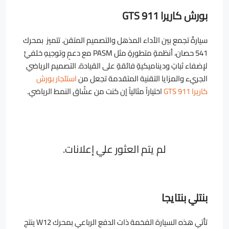
بورش كاريرا GTS 911
سيارةٌ تجمع بين الأداء المذهل والتصميم المتقن. تتميز بمحرك
541 حصان، أنظمةٍ متطورةٍ مثل PASM مع دعمٍ وتوجيهٍ خلفيٍّ
لإضفاء ثباتٍ وديناميكيةٍ فائقةٍ على القيادة. التصميم الرياضي
الجريء والمزايا التقنية المتقدمة تجعل من
استئجار بورش
كاريرا GTS 911
اختياراً مثالياً إن كنت من عشّاق النمط الرياضي.
لم يتم العثور علي إعلانات.
بنتلي بنتايجا
تأتي هذه السيارة الفخمة ذات الدفع الرباعي بمحرك W12 ينتج