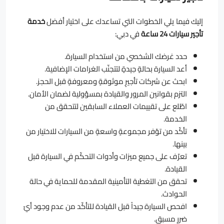
إليك فيما يلي الخطوات التي تساعدك على اختيار أفضل
خدمة
تأجير سيارات 24 ساعة
في دبي:
حدد غرضك الشخصي من استخدام السيارة.
أعد السيارة بحالةٍ جيدةٍ لتتجنّب الغرامات الإضافية.
ابحث عن شركات تأجيرٍ موثوقةٍ ومعروفةٍ قبل الحجز.
التزم بقوانين المرور والقيادة بمسؤولية لضمان الأمان.
اطّلع على تقييمات العملاء السابقين لتتحقق من
الخدمة.
تأكّد من توّفر مجموعةٍ واسعةٍ من السيارات للاختيار من
بينها.
تعرّف على جميع ميزات وأدوات التحكّم في السيارة قبل
القيادة.
تحقق من التغطية التأمينية المقدمة للحماية في حالة
الحوادث.
افحص السيارة جيداً قبل القيادة للتأكّد من عدم وجود أيّ
ضررٍ مسبقٍ.