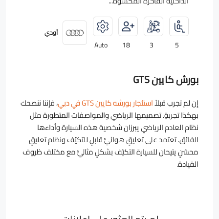
الداخلية الفاخرة المكسوة...
أودي
Auto
18
3
5
بورش كايين GTS
إن لم تجرب قبلاً
استئجار بورشه كايين GTS في دبي
، فإننا ننصحك
بهكذا تجربةٍ. تصميمها الرياضي والمواصفات المتطورة مثل
نظام العادم الرياضي يبرزان شخصية هذه السيارة وأداءها
الفائق. تعتمد على تعليقٍ هوائيٍّ قابلٍ للتكيّف ونظام تعليقٍ
محسّنٍ يتيحان للسيارة التكيّف بشكلٍ مثاليٍّ مع مختلف ظروف
القيادة.