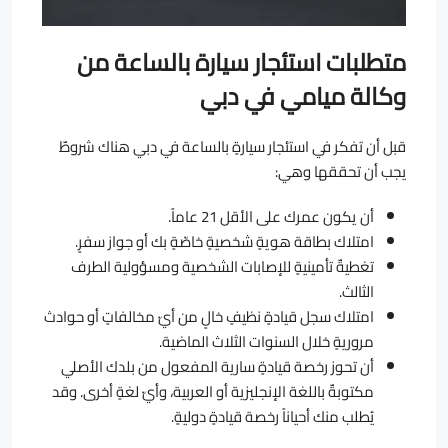
متطلبات استئجار سيارة بالساعة من
وكالة ميامي في دبي
قبل أن تفكر في استئجار سيارةٍ بالساعة في دبي هناك شروطٌ
يجب أن تحققها وهي:
أن يكون عمرك على الأقل 21 عاماً.
امتلاك بطاقة هويةٍ شخصيةٍ خاصّةٍ بك أو جواز سفرٍ.
تغطيةٌ تأمينيةٍ للإصابات الشخصية ومسؤولية الطرف
الثالث.
امتلاك سجل قيادةٍ نظيفٍ خالٍ من أيّ مخالفاتٍ أو حوادث
مروريةٍ خلال السنوات الثلاث الماضية.
أن تحوز رخصة قيادةٍ سارية المفعول من بلدك الأصلي
مكتوبةٌ باللغة الإنجليزية أو العربية، وأيّ لغةٍ أخرى. وقد
يُطلب منك أحياناً رخصة قيادةٍ دوليةٍ.