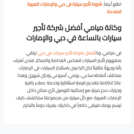
اطلع أيضاً:
شروط تأجير سيارة فى دبي والإمارات العربية
المتحدة
وكالة ميامي أفضل شركة تأجير
سيارات بالساعة في دبي والإمارات
في ميامي، وك
أفضل شركة تأجير سيارات في دبي
نرتقي
بمفهوم تأجير السيارات لنعكس الفخامة والابتكار. فنحن نُعرف
بأننا وجهةٌ مثاليةٌ لكل ّالراغبين باستئجار السيارات في الإمارات
بمختلف أنماطه ساعي، يومي، أسبوعي وحتى شهري وهذا
عائدٌ لالتزامنا بتقديم قيمةٍ استثنائيةٍ وخدمة عملاءٍ راقيةٍ
وخيارات حجزٍ مرنةٍ مع إمكانية التوصيل لأيّ مكانٍ داخل
الإمارات العربية. مع كلّ سيارةٍ من مجموعتنا ستكتشف كيف
ترسم يومك فيبقى حاضراً في ذاكرتك يغريك دوماً بالتكرار.