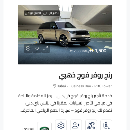
الدفع الرباعي
الدفع الرباعي
1,500
2,000
/day
D
D
رنج روفر فوج ذهبي
Dubai - Business Bay - RBC Tower
خدمة تأجير رنج روفر فوج في دبي – رمز الفخامة والراحة
في ميامي لتأجير السيارات، بمقرنا في بزنس باي دبي،
نقدم لك رنج روفر فوج – سيارة الدفع الرباعي الفاخرة...
لاند روفر