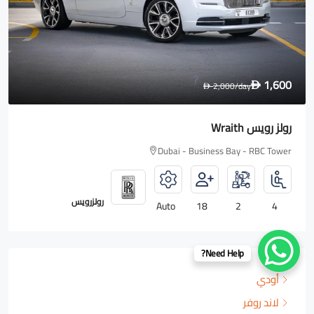
1,600
2,000
/day
D
D
رولز رويس Wraith
Dubai - Business Bay - RBC Tower
رولزرويس
Auto
18
2
4
Need Help?
أودي
لاند روفر