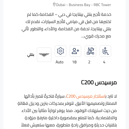
Dubai - Business Bay - RBC Tower
خدمة تأجير بنتلي بينتايجا في دبي – الفخامة كما لم
تختبرها من قبل في ميامي لتأجير السيارات، نقدم لك
بنتلي بينتايجا، تحفة من الفخامة، والأداء، والتطور. تأتي
مع محرك قوي،...
بنتلي
Auto
18
2
4
مرسيدس C200
لا تترد ب
استئجار مرسيدس C200
، سيارةٌ فاخرةٌ تتميز بأدائها
الممتاز وتصميمها الأنيق. تتوفر بمحركات بنزين وديزل فعّالةٍ
من حيث استهلاك الوقود، مما يوفر توازناً مثالياً بين الأداء
والاقتصادية. كما تتمتع بمقصورةٍ داخليةٍ مترفةٍ مزوّدةٍ
بتقنياتٍ حديثةٍ ومرافق راحةٍ متطورةٍ، معها ستعيش فعلاً