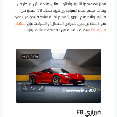
تتميز بتصميمها الأنيق وأدائها العالي، متاحةٌ الآن للإيجار من
وكالتنا. تجمع هذه السيارة بين قوة محرك V8 المميز من
فيراري والتصميم الثوري لتقديم تجربة قيادةٍ فريدةٍ من نوعها.
سواءٌ كنت في دبي لأغراض الأعمال أو السياحة، فإن
استئجار
فيراري F8
سيضيف لمسةً من الفخامة والإثارة لزيارتك.
رياضية
كوبيه
2,900
3,350
/day
D
D
فيراري F8