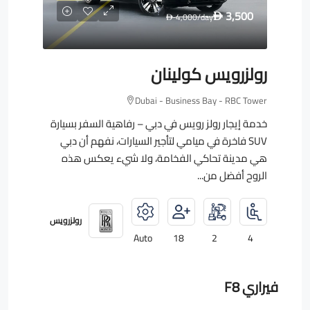
3,500
4,000
/day
D
D
رولزرويس كولينان
Dubai - Business Bay - RBC Tower
خدمة إيجار رولز رويس في دبي – رفاهية السفر بسيارة
SUV فاخرة في ميامي لتأجير السيارات، نفهم أن دبي
هي مدينة تحاكي الفخامة، ولا شيء يعكس هذه
الروح أفضل من...
رولزرويس
Auto
18
2
4
فيراري F8