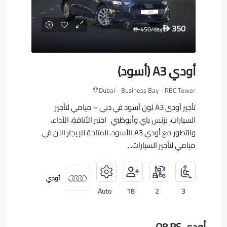
350
450
/day
D
D
أودي A3 (أسود)
Dubai - Business Bay - RBC Tower
تأجير أودي A3 لون أسود في دبي – ميامي لتأجير
السيارات، بزنس باي وأبوظبي اختبر الأناقة، الأداء،
والتطور مع أودي A3 الأسود، المتاحة للإيجار الآن في
ميامي لتأجير السيارات...
أودي
Auto
18
2
3
أودي Q8 RS