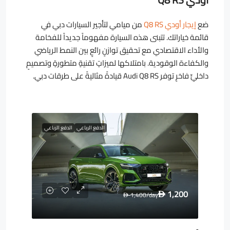
ضع
إيجار أودي Q8 RS
من ميامي لتأجير السيارات دبي في
قائمة خياراتك. تتبنى هذه السيارة مفهوماً جديداً للفخامة
والأداء الاقتصادي مع تحقيق توازنٍ رائعٍ بين النمط الرياضي
والكفاءة الوقودية. بامتلاكها لميزاتٍ تقنيةٍ متطورةٍ وتصميمٍ
داخليٍّ فاخرٍ توفر Audi Q8 RS قيادةً مثاليةً على طرقات دبي.
الدفع الرباعي
الدفع الرباعي
1,200
1,400
/day
D
D