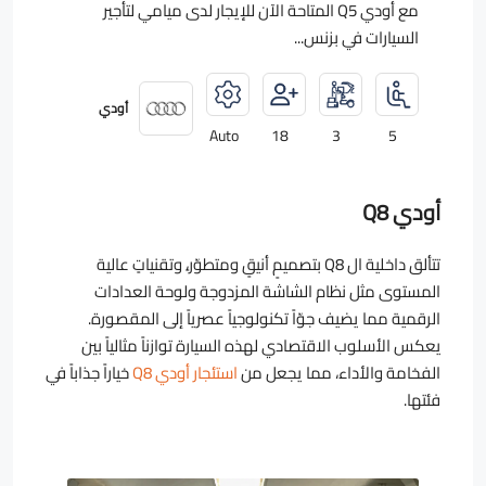
مع أودي Q5 المتاحة الآن للإيجار لدى ميامي لتأجير
السيارات في بزنس...
أودي
Auto
18
3
5
أودي Q8
تتألق داخلية ال Q8 بتصميمٍ أنيقٍ ومتطوّر،ٍ وتقنياتٍ عالية
المستوى مثل نظام الشاشة المزدوجة ولوحة العدادات
الرقمية مما يضيف جوّاً تكنولوجياً عصرياً إلى المقصورة.
يعكس الأسلوب الاقتصادي لهذه السيارة توازناً مثالياً بين
الفخامة والأداء، مما يجعل من
استئجار أودي Q8
خياراً جذاباً في
فئتها.