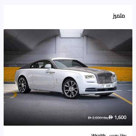
متميز
1,600
2,000
/day
D
D
رولز رويس Wraith