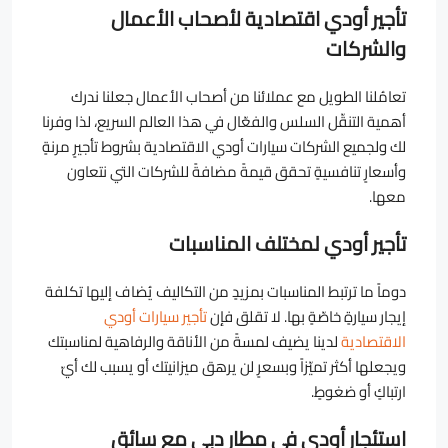
تأجير أودي اقتصادية لأصحاب الأعمال
والشركات
تعامُلنا الطويل مع عملائنا من أصحاب الأعمال جعلنا ندرك
أهمية التنقّل السلس والفعّال في هذا العالم السريع، لذا وفرنا
لك ولجميع الشركات سيارات أودي الاقتصادية بشروط تأجيرٍ مرنةٍ
وأسعارٍ تنافسيةٍ تحقق قيمةً مضافةً للشركات التي نتعاون
معها.
تأجير أودي لمختلف المناسبات
دوماً ما ترتبط المناسبات بمزيدٍ من التكاليف يُضاف إليها تكلفة
إيجار سيارةٍ خاصّةٍ بها. لا تقلق فإن
تأجير سيارات أودي
الاقتصادية
لدينا يضيف لمسةً من الأناقة والرفاهية لمناسبتك
ويجعلها أكثر تميّزاً وبسعرٍ لن يرهق ميزانيتك أو يسبب لك أيّ
ارتباكٍ أو ضغوطٍ.
استئجار أودي في مطار دبي مع سائق