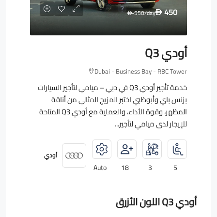
450
550
/day
D
D
أودي Q3
Dubai - Business Bay - RBC Tower
خدمة تأجير أودي Q3 في دبي – ميامي لتأجير السيارات
بزنس باي وأبوظبي اختبر المزيج المثالي من أناقة
المظهر، وقوة الأداء، والعملية مع أودي Q3 المتاحة
للإيجار لدى ميامي لتأجير...
أودي
Auto
18
3
5
أودي Q3 اللون الأزرق