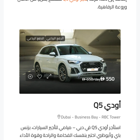
وروعة الرفاهية.
الدفع الرباعي
الدفع الرباعي
550
650
/day
D
D
أودي Q5
Dubai - Business Bay - RBC Tower
استأجر أودي Q5 في دبي – ميامي لتأجير السيارات، بزنس
باي وأبوظبي اختبر بنفسك الفخامة والراحة وقوة الأداء