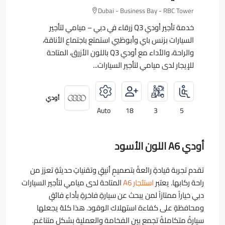
Dubai - Business Bay - RBC Tower
خدمة تأجير أودي Q3 زرقاء في دبي – ميامي لتأجير
السيارات بزنس باي وأبوظبي استمتع باجتماع الأناقة،
والراحة، والأداء مع أودي Q3 باللون الأزرق، المتاحة
للإيجار لدى ميامي لتأجير السيارات...
أودي
Auto
18
3
5
أودي A6 اللون الأسود
تقدم تجربة قيادةٍ رائعةً بتصميمٍ أنيقٍ وتقنياتٍ حديثةٍ تعزز من
راحة ركابها. يعتبر
استئجار A6
المتاحة لدى ميامي لتأجير السيارات
دبي خياراً ممتازاً لمن يبحث عن سيارةٍ فاخرةٍ بأداءٍ فائقٍ
ومحافظةٍ على كفاءة استهلاك الوقود. هذا كلهّ يجعلها
سيارةً متكاملةً تجمع بين الفخامة والعملية بشكلٍ متناغمٍ.