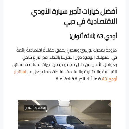
أفضل خيارات تأجير سيارة الأودي
الاقتصادية في دبي
أودي A3 (ثلاثة ألوان)
مزوّدةٌ بمحركٍ توربينيٍّ وهجينٍ يحقق كفاءةً اقتصاديةً رائعةً
في استهلاك الوقود دون التفريط بالأداء. مع التزامٍ كاملٍ
بعوامل الأمان من خلال مجموعةٍ من ميزات مساعدة السائق
القياسية والاختيارية والسلامة النشطة، مما يجعل من
استئجار
أودي A3
ضماناً لك لتجربة قيادةٍ آمنةٍ.
اقتصادية
سيدان