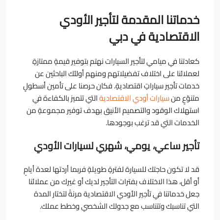
خدماتنا المقدمة لتأجير الأودي
الاقتصادية في دبي
كعادتنا في ميامي لتأجير السيارات نهتم بتوفير قيمةٍ ممتازةٍ
لعملائنا على اختلاف تفضيلاتهم ومنهم أولئك الباحثين عن
خدمات تأجير سياراتٍ اقتصاديةٍ. فكان حرصنا على تأمين أسطولٍ
متنوّعٍ من
سيارات أودي الاقتصادية
التي تتميز بالكفاءة في
استهلاك الوقود والتصميم الأنيق بهدف توفير مجموعةٍ من
الخدمات التي قد ترغب بوجودها.
تأجير ساعي، يومي، شهري لسيارات الأودي
قد لا تكون حاجتك للسيارة لفترةٍ طويلةٍ فربما أردتها لعدة أيامٍ
أو أقل، هذا الاختلاف بفترات التأجير لديك أو غيرك من عملائنا
جعل خدماتنا في تأجير الأودي الاقتصادية مرنةً لتختار المدة
التي تناسبك وتتناسب مع جدولك الشخصي وخطط عملك.