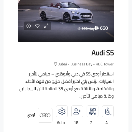
650
850
/day
D
D
Audi S5
Dubai - Business Bay - RBC Tower
استئجار أودي S5 في دبي وأبوظبي – ميامي لتأجير
السيارات، بزنس باي اختبر أفضل مزيج من قوة الأداء،
والفخامة، والأناقة مع أودي S5 المتاحة الآن للإيجار في
وكالة ميامي لتأجير...
أودي
Auto
18
2
4