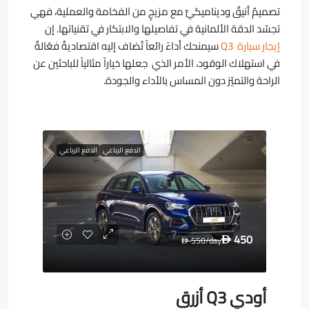
تصميمٌ أنيقٌ وديناميكيٌّ مع مزيجٍ من الفخامة والعملية، فهي
تجسّد الدقة الألمانية في تفاصيلها والابتكار في تقنياتها. إن
إيجار سيارة Q3
سيمنحك أداءً رائعاً تُضاف إليه اقتصاديةٌ فعّالةٌ
في استهلاك الوقود، الأمر الذي جعلها خياراً مثالياً للباحثين عن
الراحة والتميّز دون المساس بالأداء والجودة.
الدفع الرباعي
الدفع الرباعي
450
550
/day
D
D
أودي Q3 أزرق