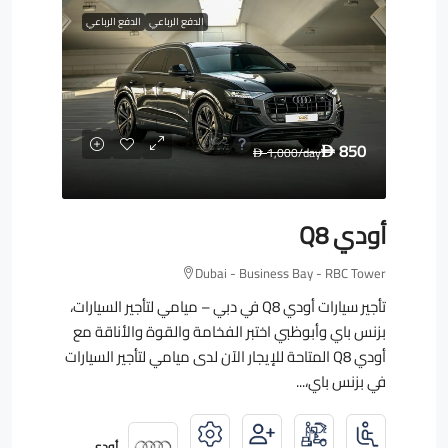
الدفع الرباعي
الدفع الرباعي
850
1,000
/day
D
D
أودي Q8
Dubai - Business Bay - RBC Tower
تأجير سيارات أودي Q8 في دبي – ميامي لتأجير السيارات،
بزنس باي وأبوظبي اختبر الفخامة والقوة والأناقة مع
أودي Q8 المتاحة للإيجار الآن لدى ميامي لتأجير السيارات
في بزنس باي،...
أودي