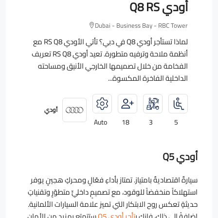
أودي Q8 RS
Dubai - Business Bay - RBC Tower
لماذا تستأجر أودي Q8 في دبي؟ تأتي الأودي RS Q8 مع
أنظمة ملاحة وترفيه متطورة. تعيد أودي RS Q8 تعريف
الفخامة من خلال تصميمها الخارجي الأنيق ومساحته
الداخلية الفاخرة المكسوة...
أودي
Auto
18
3
5
أودي Q5
سيارةٌ اقتصاديةٌ بامتياز. تمتاز بأداءٍ فعّالٍ ومحركٍ هجينٍ يوفر
استهلاكاً منخفضاً للوقود، مع تصميمٍ داخليٍّ متطوّرٍ وتقنياتٍ
حديثةٍ تعكس روح الابتكار التي تميز علامة السيارات الألمانية.
إضافةً إلى ذلك، فإنك ب
تأجر أودي Q5
ستتمتع بمزيدٍ من الأمان