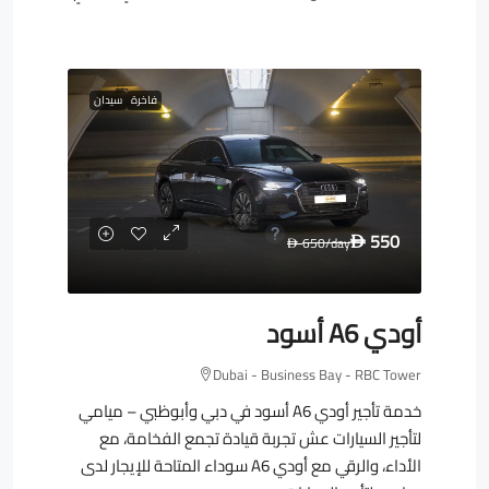
فاخرة
سيدان
550
650
/day
D
D
أودي A6 أسود
Dubai - Business Bay - RBC Tower
خدمة تأجير أودي A6 أسود في دبي وأبوظبي – ميامي
لتأجير السيارات عش تجربة قيادة تجمع الفخامة، مع
الأداء، والرقي مع أودي A6 سوداء المتاحة للإيجار لدى