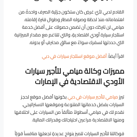
القادم لدبي لأيّ غرضٍ كان ستكون جزئية الصرف واحدةً من
اهتماماته منذ لحظة وصوله المطار وطوال فترة إقامته.
ميامي لن تتركك دون أن تضمن حصولك على أفضل خدمة
استئجار سيارة أودي اقتصاديةٍ، والتي تتناغم مع مقدار الميزانية
التي حددتها لسفرك سواءٌ مع سائقٍ محترفٍ أو بدونه.
اقرأ أيضاً:
أفضل موقع استئجار سيارات في دبي
م
ميزات وكالة ميامي لتأجير سيارات
الأودي الاقتصادية في الإمارات
تبرز
ميامي لتأجير سيارات في دبي
بكونها أفضل موقعٍ لحجز
السيارات بفضل خدماتها المتنوعة وموقعها الاستراتيجي.
نقدم لك في ميامي أسطولاً متألقاً من السيارات على اختلافها
ومنها الاقتصادية مراعين احتياجاتك وقدراتك المالية.
فوكالتنا لتأجير السيارات تتميز بنواحٍ عديدةٍ تجعلها منافساً قويّاً