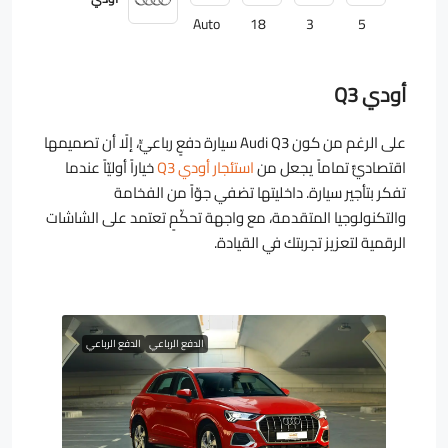
Auto
18
3
5
أودي Q3
على الرغم من كون Audi Q3 سيارة دفعٍ رباعيٍّ، إلًا أن تصميمها
اقتصاديٌّ تماماً يجعل من
استئجار أودي Q3
خياراً أوليّاً عندما
تفكر بتأجير سيارة. داخليتها تضفي جوّاً من الفخامة
والتكنولوجيا المتقدمة، مع واجهة تحكّمٍ تعتمد على الشاشات
الرقمية لتعزيز تجربتك في القيادة.
الدفع الرباعي
الدفع الرباعي