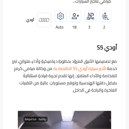
ميامي لتأجير السيارات...
أودي
Auto
18
3
2
أودي S5
مع تصميمها الأنيق المزوّد بخطوطٍ ديناميكيةٍ وأداءٍ متوازنٍ، تبرز
خدمة
تأجير سيارة أودي S5 الاقتصادية
من وكالة ميامي كرمزٍ
للفخامة والأداء المتفرّد. إنها تقدم تجربة قيادةٍ استثنائيةً
بفضل دقتها الهندسية وتوفير مستوياتٍ عاليةٍ من التقنيات
الفاخرة والراحة في الداخل.
رياضية
مكشوفة