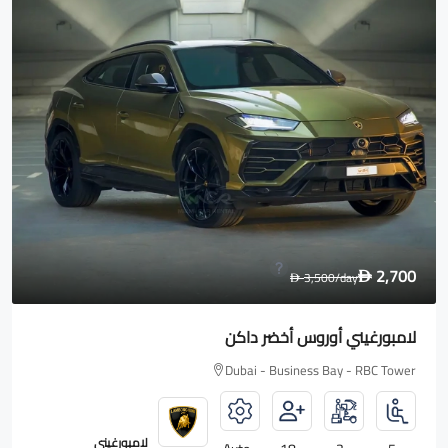
2,700
3,500
/day
D
D
لامبورغيني أوروس أخضر داكن
Dubai - Business Bay - RBC Tower
لامبورغيني