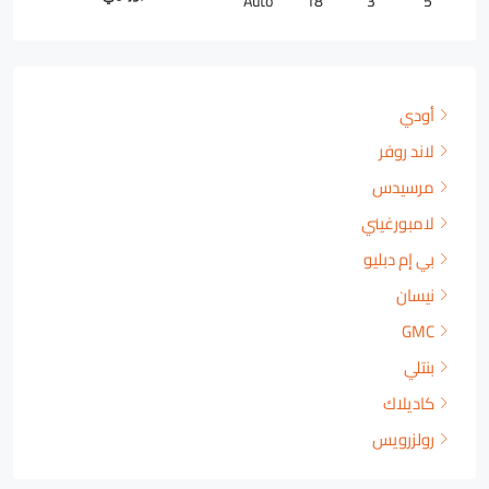
Auto
18
3
5
أودي
لاند روفر
مرسيدس
لامبورغيني
بي إم دبليو
نيسان
GMC
بنتلي
كاديلاك
رولزرويس