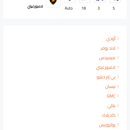
رولزرويس
Auto
18
2
4
أودي
لاند روفر
مرسيدس
لامبورغيني
بي إم دبليو
نيسان
GMC
بنتلي
كاديلاك
رولزرويس