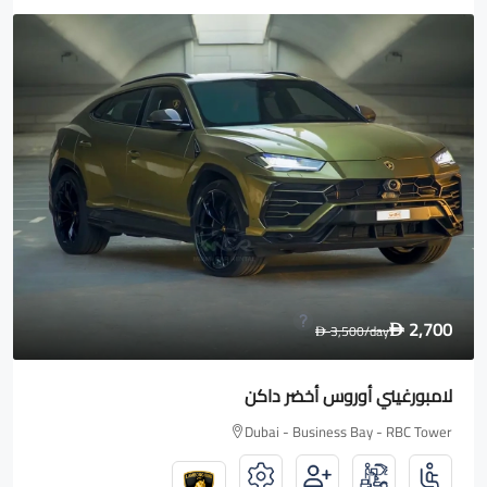
1,600
2,000
/day
D
D
رولز رويس Wraith
Dubai - Business Bay - RBC Tower