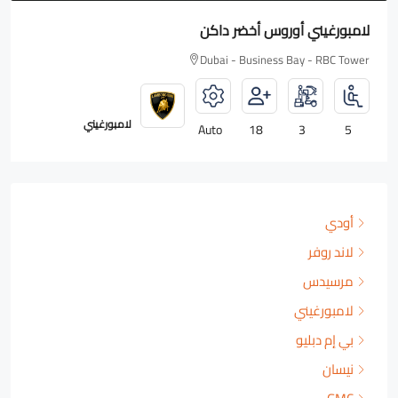
رولز رويس Wraith
Dubai - Business Bay - RBC Tower
رولزرويس
Auto
18
2
4
أودي
لاند روفر
مرسيدس
لامبورغيني
بي إم دبليو
نيسان