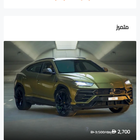
متميز
1,600
2,000
/day
D
D