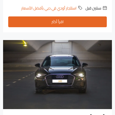
‏سنتين قبل
استئجار أودي في دبي بأفضل الأسعار
اقرأ أكثر