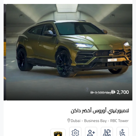
1,600
2,000
/day
D
D
رولز رويس Wraith
Dubai - Business Bay - RBC Tower