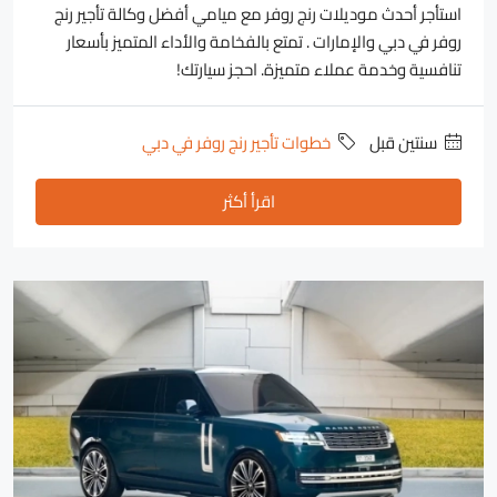
استأجر أحدث موديلات رنج روفر مع ميامي أفضل وكالة تأجير رنج
روفر في دبي والإمارات . تمتع بالفخامة والأداء المتميز بأسعار
تنافسية وخدمة عملاء متميزة. احجز سيارتك!
‏سنتين قبل
خطوات تأجير رنج روفر في دبي
اقرأ أكثر