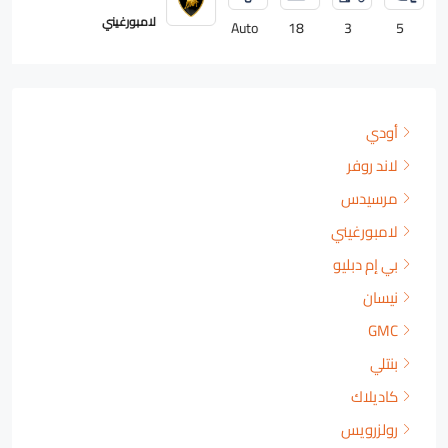
رولزرويس
Auto
18
2
4
أودي
لاند روفر
مرسيدس
لامبورغيني
بي إم دبليو
نيسان
GMC
بنتلي
كاديلاك
رولزرويس