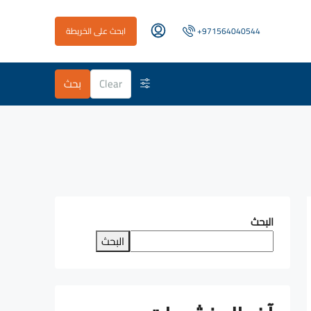
+971564040544
ابحث على الخريطة
Clear
بحث
البحث
البحث