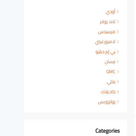
أودي
لاند روفر
مرسيدس
لامبورغيني
بي إم دبليو
نيسان
GMC
بنتلي
كاديلاك
رولزرويس
Categories