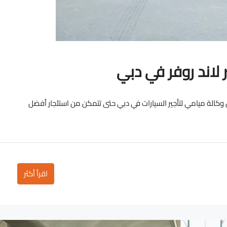
اند روفر في دبي
كالة ميامي لتأجير السيارات في دبي حتى تتمكن من استئجار أفضل
اقرأ أكثر