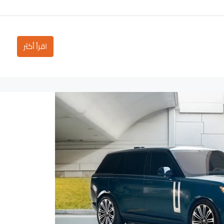
اقرأ أكثر
2,700
3,500
/day
D
D
لامبورغيني أوروس أخضر داكن
Dubai - Business Bay - RBC Tower
D
Auto
18
3
5
Au
لامبورغيني