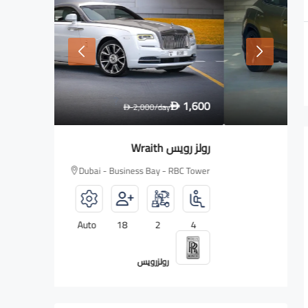
2,700
1,600
y
D
2,000
/day
D
D
رولز رويس Wraith
لامبورغين
 RBC Tower
Dubai - Business Bay - RBC Tower
5
Auto
18
2
4
رولزرويس