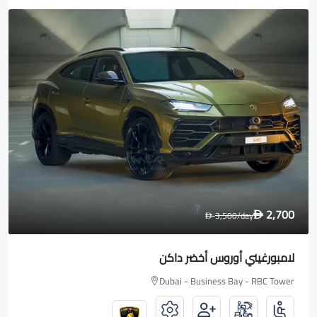
1,600
2,000
/day
D
D
رولز رويس Wraith
Dubai - Business Bay - RBC Tower