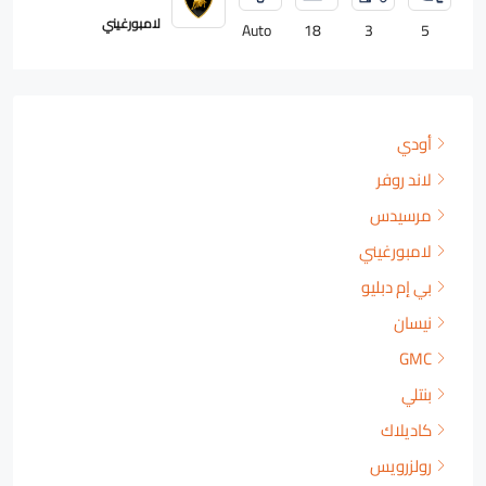
رولزرويس
Auto
18
2
4
أودي
لاند روفر
مرسيدس
لامبورغيني
بي إم دبليو
نيسان
GMC
بنتلي
كاديلاك
رولزرويس