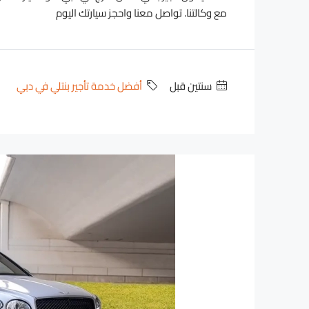
مع وكالتنا. تواصل معنا واحجز سيارتك اليوم
‏سنتين قبل
أفضل خدمة تأجير بنتلي في دبي
1,600
2,000
/day
D
D
رولز رويس Wraith
ubai - Business Bay - RBC Tower
to
18
2
4
رولزرويس