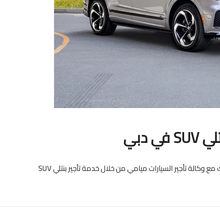
 دبي
كيف سيكون يومك مع سيارة SUV في دبي؟ اكتشف ذلك مع وكالة تأجير السيارات ميامي من خلال خدمة تأجير بنتلي SUV