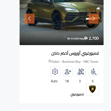
1,600
2,700
y
D
3,500
/day
D
D
لامبورغيني أوروس أخضر داكن
رولز رويس aith
 RBC Tower
Dubai - Business Bay - RBC Tower
4
Auto
18
3
5
لامبورغيني