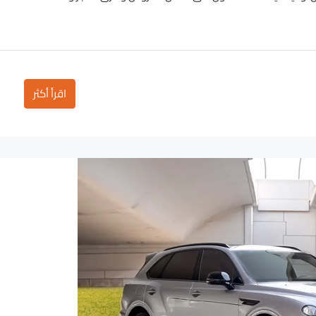
اقرأ أكثر
2,700
3,500
/day
D
D
لامبورغيني أوروس أزرق
Dubai - Business Bay - RBC Tower
D
Auto
18
3
5
Au
لامبورغيني