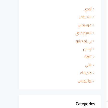
أودي
لاند روفر
مرسيدس
لامبورغيني
بي إم دبليو
نيسان
GMC
بنتلي
كاديلاك
رولزرويس
Categories