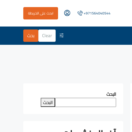
+971564040544
ابحث على الخريطة
Clear
بحث
البحث
البحث