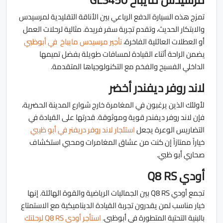
تمزج هذه السيارة الدفع الرباعي بين الأناقة التقليدية لمرسيدس
والابتكار الحديث، وتقدم تجربة سفر فريدة. مثالية لرحلات العمل
أو العطلات العائلية الفاخرة،
تأجير مرسيدس مايباخ في أبوظبي
يضمن الراحة أثناء القيادة لمسافات طويلة بفضل تميمها
الداخلي الفسيح والفخم مع التكنولوجياها المتقدمة.
لاند روفر ديفندر أخضر
لأولئك الذين يرغبون في المغامرة خارج شوارع المدينة الحضرية،
فإن لاند روفر ديفندر قوية وموثوقة. قدرتها على القيادة في
التضاريس الوعرة يجعل
استئجار لاند روفر دريفنر في أبو ظيبي
خياراً ممتازاً إن كنت من عشاق المغامرات ومحبي استكشاف
صحاري أبو ظبي.
أودي Q8 RS
تجمع أودي Q8 RS بين الجماليات الرياضية والقوة الهائلة. إنها
خيار مناسب لمن يقدرون تجربة القيادة الديناميكية مع الاستمتاع
بالبنية التحتية المتطورة في أبوظبي.
استأجر أودي Q8 RS لرحلتك