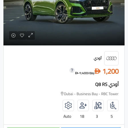
أودي
1,200
D
1,400
/day
D
أودي Q8 RS
Dubai - Business Bay - RBC Tower
Auto
18
3
5