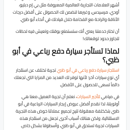
أشهر العلامات التجارية العالمية المعروفة مثل بي إم دبليو،
أودي، مرسيدس، وغيرها لنضمن لك الحصولل على أفضل درجات
الأناقة والراحة مع الفخامة خلال قيادتك في أنحاء أبو ظبي.
أن تختار خدمتنا يعني أنك ستستمتع بوقتك وتعيش فيه لحظات
تتجاوز حدود توقعاتك!
لماذا تستأجر سيارة دفع رباعي في أبو
ظبي؟
استئجار سيارة دفع رباعي في أبو ظبي
تجربة تختلف عن استئجار
أي نوع سيارات آخر؛ لأنها توفر لك العديد من المزايا التي تجعلك
دائماً تسعى للحصول على الأفضل.
في ميامي
لتأجير السيارات
، نعلم أن تجربة العميل معنا هي
أولويتنا، لذا نقدم أفضل عروض إيجار السيارات الرباعية في أبو
ظبي بتككلفة معقولة تتيج لجميع عملائنا خوض هذه التجربة
الاستئنائية. ولكن هنالك أسباب أخرى تجعل من استئجار هذه
السيارات تجربة تستحق في أبو ظبي، وأسطولنا بشكل خاص.