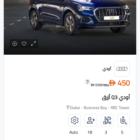
أودي
450
D
550
/day
D
أودي Q3 أزرق
Dubai - Business Bay - RBC Tower
Auto
18
3
5