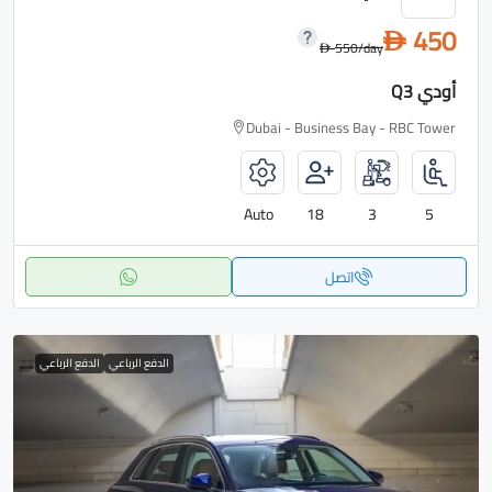
450
D
550
/day
D
أودي Q3
Dubai - Business Bay - RBC Tower
Auto
18
3
5
اتصل
الدفع الرباعي
الدفع الرباعي