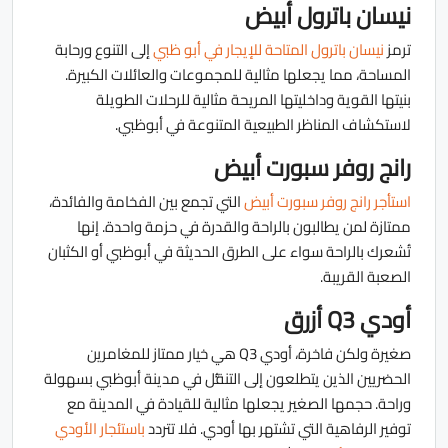
نيسان باترول أبيض
ترمز
نيسان باترول المتاحة للإيجار في أبو ظبي
إلى التنوع ورحابة
المساحة، مما يجعلها مثالية للمجموعات والعائلات الكبيرة.
بنيتها القوية وداخليتها المريحة مثالية للرحلات الطويلة
لاستكشاف المناظر الطبيعية المتنوعة في أبوظبي.
رانج روفر سبورت أبيض
استأجر رانج روفر سبورت أبيض
التي تجمع بين الفخامة والفائدة،
ممتازة لمن يطالبون بالراحة والقدرة في حزمة واحدة. إنها
تُشعرك بالراحة سواء على الطرق الحديثة في أبوظبي أو الكثبان
الصعبة القريبة.
أودي Q3 أزرق
صغيرة ولكن فاخرة، أودي Q3 هي خيار ممتاز للمغامرين
الحضريين الذين يتطلعون إلى التنقُّل في مدينة أبوظبي بسهولة
وراحة. حجمها الصغير يجعلها مثالية للقيادة في المدينة مع
توفير الرفاهية التي تشتهر بها أودي. فلا تتردد
باستئجار الأودي