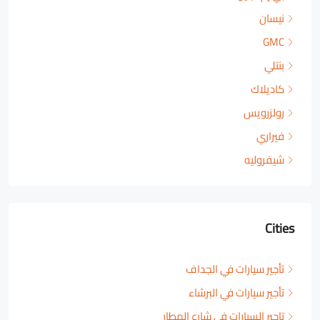
نيسان
GMC
بنتلي
كاديلاك
رولزرويس
فيراري
شيفروليه
Cities
تأجير سيارات في الجداف
تأجير سيارات في البرشاء
تاجير السيارات في شارع المطار