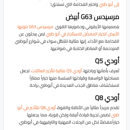
إلى أبو ظبي
واختبر الفخامة التي تستحق!
مرسيدس G63 أبيض
بتصميمها الأيقوني وحضورها القوي
مرسيدس G63 بلونها
الأبيض الخيار المفضّل للاستئجار في أبو ظبي
لمن يبحثون عن
الفخامة مع الأداء. إنها مثالية للتنقُّل سواء في شوارع أبوظبي
المزدحمة أو المناظر الخلابة في ضواحيها.
أودي Q5
تُعرف بأمانها وراحتها،
أودي Q5 مثالية لتأجير العائلات
. تجعل
مساحتها الواسعة وقيادتها السلسة منها خياراً ممتازاً
لاستكشاف مناطق الجذب العديدة في أبوظبي براحة.
أودي Q8
تقدم مزيجاُ مثالياً من الأناقة والقوة،
أودي Q8 للتأجير في أبو
ظبي
تضمن تجربة قيادة أنيقة ولكن قوية، مما يجعلها
خياراًمفضلاُ لكل من الرحلات المهنية والترفيهية في أبوظبي.