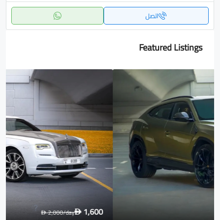
اتصل
Featured Listings
1,600
2,000
/day
D
D