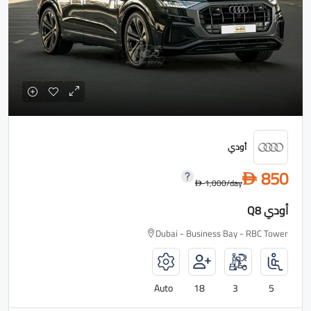
أودي
850
D
1,000
/day
D
أودي Q8
Dubai - Business Bay - RBC Tower
Auto
18
3
5