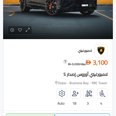
لامبورغيني
3,100
D
3,200
/day
D
لامبورغيني أوروس إصدار S
Dubai - Business Bay - RBC Tower
Auto
18
3
4