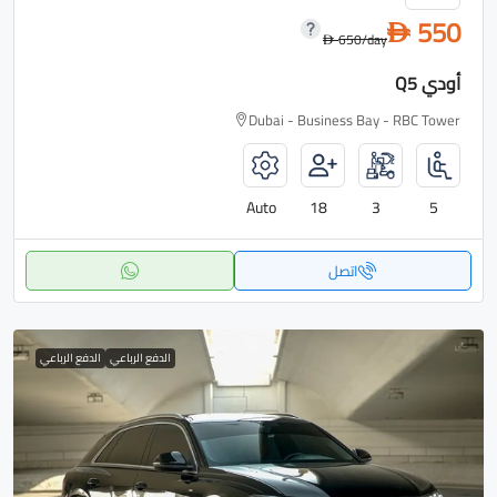
550
D
650
/day
D
أودي Q5
Dubai - Business Bay - RBC Tower
Auto
18
3
5
اتصل
الدفع الرباعي
الدفع الرباعي