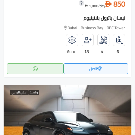
850
D
1,000
/day
D
نيسان باترول بلاتينيوم
Dubai - Business Bay - RBC Tower
Auto
18
4
6
اتصل
رياضية
الدفع الرباعي