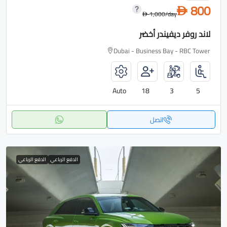
800
D
1,000
/day
D
لاند روفر ديفيندر أخضر
Dubai - Business Bay - RBC Tower
Auto
18
3
5
اتصل
الدفع الرباعي
الدفع الرباعي