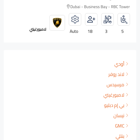
Dubai - Business Bay - RBC Tower
رولزرويس
Auto
18
2
4
أودي
لاند روفر
مرسيدس
لامبورغيني
بي إم دبليو
نيسان
GMC
بنتلي