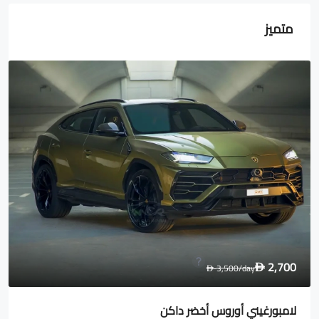
متميز
1,600
2,000
/day
D
D
رولز رويس Wraith