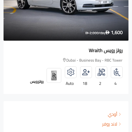
1,600
2,000
/day
D
D
رولز رويس Wraith
Dubai - Business Bay - RBC Tower
رولزرويس
Auto
18
2
4
أودي
لاند روفر