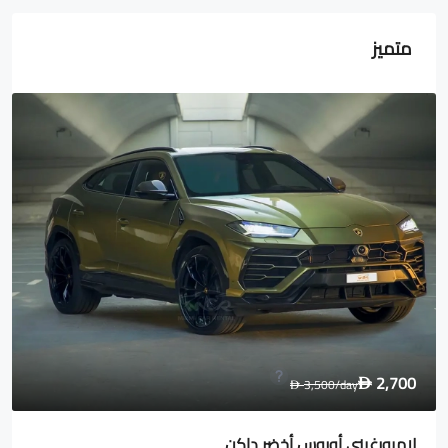
متميز
1,600
2,000
/day
D
D
رولز رويس Wraith