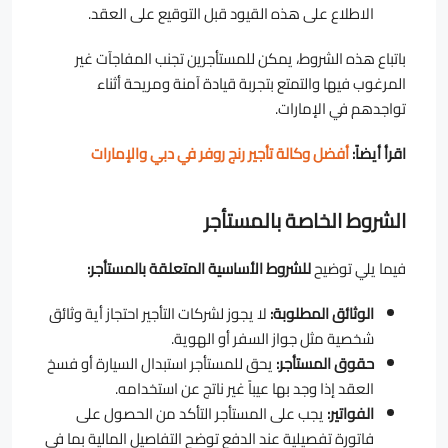
الاطلاع على هذه القيود قبل التوقيع على العقد.
باتباع هذه الشروط، يمكن للمستأجرين تجنب المفاجآت غير
المرغوب فيها والتمتع بتجربة قيادة آمنة ومريحة أثناء
تواجدهم في الإمارات.
اقرأ أيضاً:
أفضل وكالة تأجير رنج روفر في دبي والإمارات
الشروط الخاصة بالمستأجر
فيما يلي توضيح
للشروط الأساسية المتعلقة بالمستأجر:
الوثائق المطلوبة:
لا يجوز لشركات التأجير احتجاز أية وثائق
شخصية مثل جواز السفر أو الهوية.
حقوق المستأجر:
يحق للمستأجر استبدال السيارة أو فسخ
العقد إذا وجد بها عيباً غير ناتج عن استخدامه.
الفواتير:
يجب على المستأجر التأكد من الحصول على
فاتورة تفصيلية عند الدفع توضح التفاصيل المالية بما في