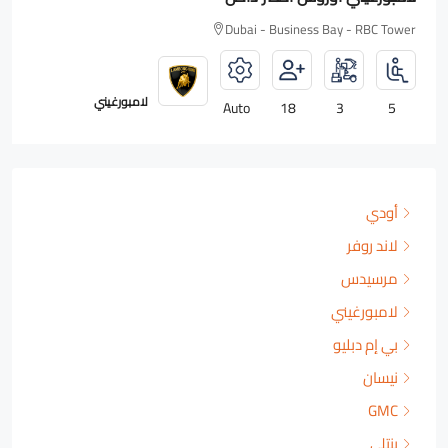
Dubai - Business Bay - RBC Tower
رولزرويس
Auto
18
2
4
أودي
لاند روفر
مرسيدس
لامبورغيني
بي إم دبليو
نيسان
GMC
بنتلي