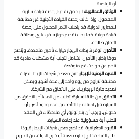
أو الرياضية.
الوثائق المطلوبة:
لابد من تقديم رخصة قيادة سارية
المفعول، وإذا كانت رخصة القيادة الأجنبية غير مطابقة
للمعايير الدولية، قد يتطلب الأمر الحصول على رخصة
قيادة دولية. كما يجب تقديم جواز سفر ساري وبطاقة
ائتمان صالحة.
التأمين:
توفر شركات الإيجار خيارات تأمين متعددة، ويُنصح
دومًا باختيار التأمين الشامل لتجنب أية مشكلات مادية قد
تنجم عن حوادث غير متوقعة.
الفترة الزمنية للإيجار:
تتيح معظم شركات الإيجار فترات
مختلفة تتراوح من يوم واحد إلى عدة أشهر، ويمكن
تمديد فترة الإيجار بناء على الاتفاق مع الشركة.
التحقق من حالة السيارة:
يُطلب من المستأجر التحقق من
السيارة قبل استلامها للتأكد من عدم وجود أضرار أو
خدوش، ويجب أن يتم توثيق أي ملاحظات في العقد
لتجنب أية مسؤولية عند إعادة السيارة.
القيود الجغرافية:
قد تضع بعض شركات الإيجار قيودًا
على القيادة خارج إمارة معينة أو خارج الدولة. من المهم