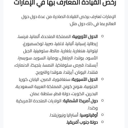
رخص القيادة المعترف بها في الإمارات
الإمارات تعترف برخص القيادة الصادرة من عدة دول حول
العالم بما في ذلك دول مثل:
الدول الأوروبية:
المملكة المتحدة، ألمانيا، فرنسا،
إيطاليا، إسبانيا، ألبانيا، لاتفيا، صربيا، لوكسمبورغ،
ليتوانيا، هنغاريا، بلغاريا، مالطا، سلوفينيا، الجبل
الأسود، بولندا، البرتغال، رومانيا، السويد، سويسرا،
أيسلندا، قبرص، سلوفاكيا، النمسا، بلجيكا، الدنمارك،
فنلندا، اليونان، أيرلندا، هولندا والنرويج.
الدول الآسيوية:
سنغافورة، الصين، اليابان، كوريا
الجنوبية، هونج كونج، المملكة العربية السعودية،
البحرين، الكويت، دولة قطر، سلطنة عمان.
دول أمريكا الشمالية
: الولايات المتحدة الأمريكية
وكندا.
أوقيانوسيا
: أستراليا ونيوزيلندا.
دولة جنوب أفريقيا.