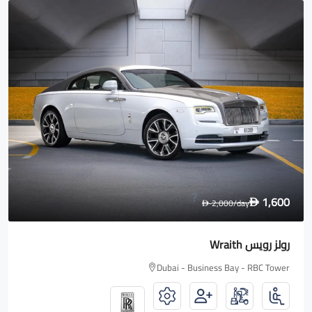
1,600
2,000
/day
D
D
رولز رويس Wraith
Dubai - Business Bay - RBC Tower