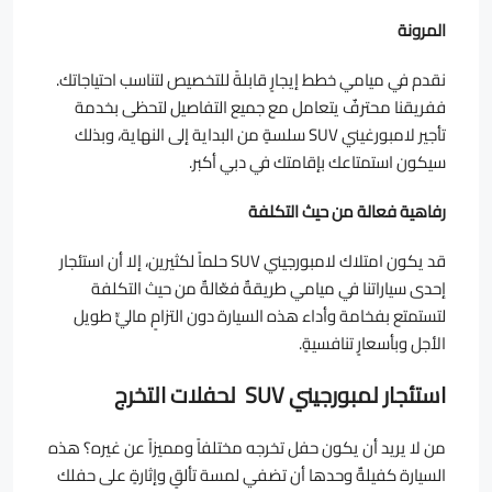
المرونة
نقدم في ميامي خطط إيجارٍ قابلةً للتخصيص لتناسب احتياجاتك.
ففريقنا محترفٌ يتعامل مع جميع التفاصيل لتحظى بخدمة
تأجير لامبورغيني SUV سلسةٍ من البداية إلى النهاية، وبذلك
سيكون استمتاعك بإقامتك في دبي أكبر.
رفاهية فعالة من حيث التكلفة
قد يكون امتلاك لامبورجيني SUV حلماً لكثيرين، إلا أن استئجار
إحدى سياراتنا في ميامي طريقةٌ فعّالةٌ من حيث التكلفة
لتستمتع بفخامة وأداء هذه السيارة دون التزامٍ ماليٍّ طويل
الأجل وبأسعارٍ تنافسيةٍ.
استئجار لمبورجيني SUV لحفلات التخرج
من لا يريد أن يكون حفل تخرجه مختلفاً ومميزاً عن غيره؟ هذه
السيارة كفيلةٌ وحدها أن تضفي لمسة تألقٍ وإثارةٍ على حفلك