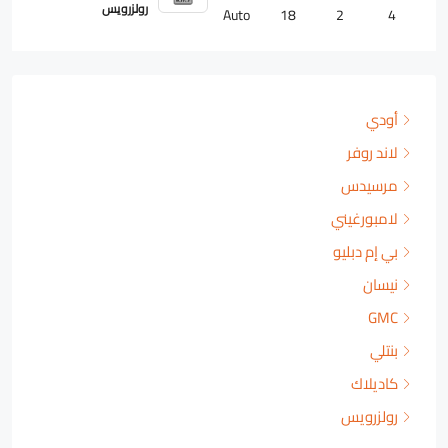
رولزرويس
Auto
18
2
4
أودي
لاند روفر
مرسيدس
لامبورغيني
بي إم دبليو
نيسان
GMC
بنتلي
كاديلاك
رولزرويس