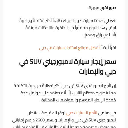
صور تخرج مبهرة
تعطي هكذا سيارة صور تخرجك طابعاً أكثر فخامةً وجاذبيةً،
ليبقى هذا اليوم محفوراً في الذاكرة واللحظات موثقةً
بأسلوبٍ راقٍ ومميزٍ.
اقرأ أيضاً:
أفضل موقع استئجار سيارات في دبي
سعر إيجار سيارة لامبورجيني SUV في
دبي والإمارات
إن تأجير لامبورغيني SUV في دبي أكثر فعاليةً من حيث التكلفة
مما يتصوره معظم الناس، إلّا أنه يعتمد على عوامل عدةٍ
كمدة الإيجار، الموسم والمواصفات المختارة.
في ميامي
لتأجير السيارات دبي
نوفر لك فرصة استئجار
لامبورجيني SUV في دبي والإمارات وبسعر 2600 درهم إماراتي
مع عروضٍ مصممةٍ خصيصاً لتلبية تطلعاتك في القيادة بخيارات