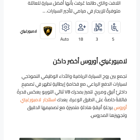
اللافت والتي طالما عُرفت بأنها أفضل سيارةٍ للعائلة
متوفرةٌ للإيجار في ميامي لتأجير السيارات. ...
لامبورغيني
Auto
18
3
5
لامبورغيني أوروس أخضر داكن
تجمع بين روح السيارة الرياضية والأداء الوظيفي النموذجي
لسيارات الدفع الرباعي مع فخامةٍ إيطاليةٍ تظهر في تصميمٍ
داخليٍّ أنيقٍ ومريحٍ. تتميز بمحرك V8 ثنائي التوربو يعكس قدرةً
فائقةً خاصةً على الطرق الوعرة. يعدك
استئجار لامبورغيني
أوروس
برحلةٍ أنيقةٍ هادئةٍ متميزةٍ مع تصميمها الدقيق
وتجهيزها المدروس.