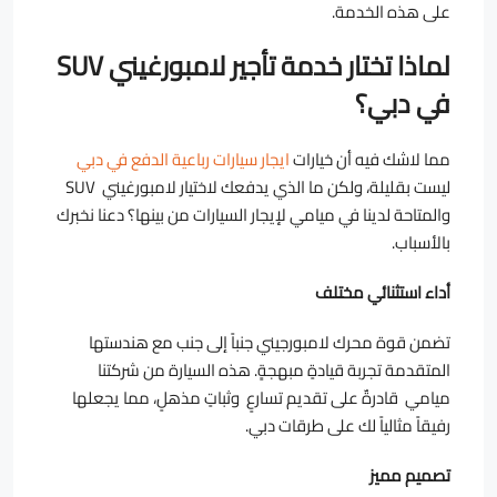
على هذه الخدمة.
لماذا تختار خدمة تأجير لامبورغيني SUV
في دبي؟
مما لاشك فيه أن خيارات
ايجار سيارات رباعية الدفع في دبي
ليست بقليلة، ولكن ما الذي يدفعك لاختيار لامبورغيني SUV
والمتاحة لدينا في ميامي لإيجار السيارات من بينها؟ دعنا نخبرك
بالأسباب.
أداء استثنائي مختلف
تضمن قوة محرك لامبورجيني جنباً إلى جنب مع هندستها
المتقدمة تجربة قيادةٍ مبهجةٍِ. هذه السيارة من شركتنا
ميامي قادرةٌ على تقديم تسارعٍ وثباتٍ مذهلٍ، مما يجعلها
رفيقاً مثالياً لك على طرقات دبي.
تصميم مميز