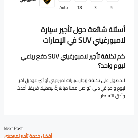
Auto
18
3
5
أسئلة شائعة حول تأجير سيارة
لامبورغيني SUV في الإمارات
كم تكلفة تأجير لامبورغيني SUV دفع رباعي
ليوم واحد؟
للحصول على تكلفة إيجار سيارات لمبرجيني أو أيّ موديلٍ آخر
ليومٍ واحدٍ في دبي، تواصل معنا مباشرةً ليعطيك فريقنا أحدث
وأدق الأسعار.
Next Post
أفضل خدمة تأجير لمبرجيني