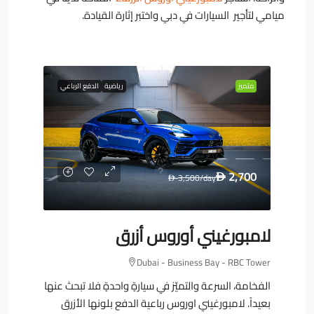
ميامي لتأجير السيارات في دبي واختبر إثارة القيادة.
متميز
رياضية
الدفع الرباعي
2,700
3,500
/day
D
D
لامبورغيني أوروس أزرق
Dubai - Business Bay - RBC Tower
الفخامة، السرعة والتميّز في سيارةٍ واحدةٍ فلا تبحث عنها
بعيداً. لامبورغيني اوروس رباعية الدفع بلونها الأزرق