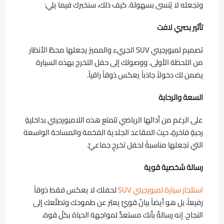
وتجعله لا يُنسى بسهولة. كيف ذلك، سنخبرك فيما يلي:
تأثير بصري لافت
تصميم لمبورجيني SUV الجريء والمميز يجعلها محطّ الأنظار
من اللحظة الأولى. ووصولك إلى حفل التخرج بهذه السيارة
يضمن لك دخولاً جاذباً يعكس ذوقاً راقياً.
السعة والرحابة
على الرغم من أدائها الرياضي تتمتع هذه اللامبورجيني بداخليةٍ
رحبةٍ فاخرةٍ، حيث المقاعد الجلدية الفخمة والمساحة الواسعة
التي تجعلها مناسبةً لحفل تخرجٍ جماعيٍّ.
رسالة شخصية قوية
استئجار سيارة لمبورجيني SUV
لحفلك لا يعكس فقط ذوقاً
رفيعاً، بل هو أيضاً بيانٌ قويٌّ يعبّر عن طموحك وتطلّعك إلى
النجاح. إنه رسالةٌ بأنك مستعدٌّ لمواجهة الحياة بكلّ قوة.