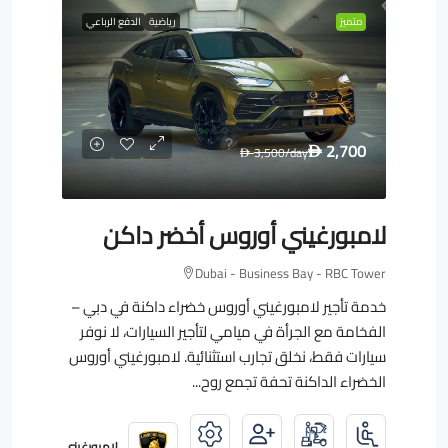
متميز
رياضية
الدفع الرباعي
2,700
3,500
/day
D
D
لامبورغيني أوروس أخضر داكن
Dubai - Business Bay - RBC Tower
خدمة تأجير لامبورغيني أوروس خضراء داكنة في دبي –
الفخامة مع الجرأة في ميامي لتأجير السيارات، لا نوفر
سيارات فقط، نخلق تجارب استثنائية. لامبورغيني أوروس
الخضراء الداكنة تحفة تجمع روح...
لامبورغيني