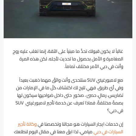
غالباً لا يكون قبولك تحدٍّ ما مبنياً على الثقة، إنما تغلب عليه روح
المغامرة و الأمل بحصول ما تحديت لأجله. لكن هذه المرة
وأنت في دبي الأمر مختلف تماماً.
مع لامبورغيني SUV ستتحدى وأنت واثقٌ مهما ذهبت بعيداً
وفي أيّ طريق. فهي تتيح لك اكتشاف كلّ ما في الإمارات من
تضاريس، رمالٍ، حصىً ، صخورٍ حتى داخل ضواحيها سيكون لها
بصمةٌ مختلفةٌ. فماذا تعرف عن خدمة تأجير لامبورغيني SUV
في دبي؟
إن خدمات ايجار السيارات هو مجالنا وتخصصنا في
وكالة تأجير
السيارات في دبي
ميامي، لذا ابقَ معنا في مقال اليوم لنطلعك