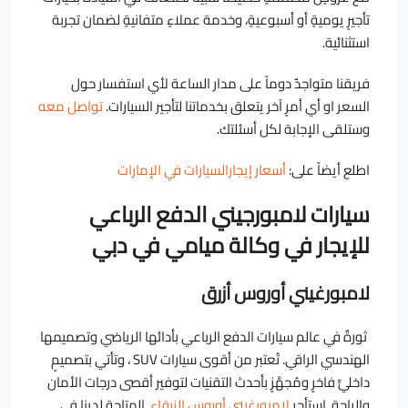
تأجيرٍ يوميةٍ أو أسبوعيةٍ، وخدمة عملاءٍ متفانيةٍ لضمان تجربة
استثنائية.
فريقنا متواجدٌ دوماً على مدار الساعة لأي استفسار حول
السعر او أي أمرٍ آخر يتعلق بخدماتنا لتأجير السيارات.
تواصل معه
وستلقى الإجابة لكل أسئلتك.
اطلع أيضاً على:
أسعار إيجارالسيارات في الإمارات
سيارات لامبورجيني الدفع الرباعي
للإيجار في وكالة ميامي في دبي
لامبورغيني أوروس أزرق
ثورةٌ في عالم سيارات الدفع الرباعي بأدائها الرياضي وتصميمها
الهندسي الراقي. تُعتبر من أقوى سيارات SUV ، وتأتي بتصميمٍ
داخليٍّ فاخرٍ ومُجهَّزٍ بأحدث التقنيات لتوفير أقصى درجات الأمان
والراحة. استأجر
لامبورغيني أوروس الزرقاء
المتاحة لدينا في