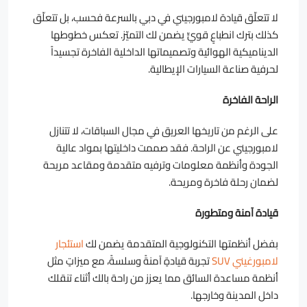
لا تتعلّق قيادة لامبورجيني في دبي بالسرعة فحسب، بل تتعلّق
كذلك بترك انطباعٍ قويٍّ يضمن لك التميّز. تعكس خطوطها
الديناميكية الهوائية وتصميماتها الداخلية الفاخرة تجسيداً
لحرفية صناعة السيارات الإيطالية.
الراحة الفاخرة
على الرغم من تاريخها العريق في مجال السباقات، لا تتنازل
لامبورجيني عن الراحة. فقد صممت داخليتها بمواد عالية
الجودة وأنظمة معلومات وترفيه متقدمة ومقاعد مريحة
لضمان رحلة فاخرة ومريحة.
قيادة آمنة ومتطورة
بفضل أنظمتها التكنولوجية المتقدمة يضمن لك
استئجار
لامبورغيني SUV
تجربة قيادةٍ آمنةً وسلسةً، مع ميزاتٍ مثل
أنظمة مساعدة السائق مما يعزز من راحة بالك أثناء تنقلك
داخل المدينة وخارجها.