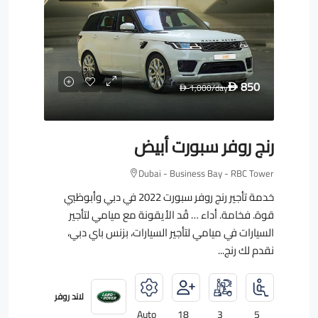
850
1,000
/day
D
D
رنج روفر سبورت أبيض
Dubai - Business Bay - RBC Tower
خدمة تأجير رنج روفر سبورت 2022 في دبي وأبوظبي
قوة. فخامة. أداء … قُد الأيقونة مع ميامي لتأجير
السيارات في ميامي لتأجير السيارات، بزنس باي دبي،
نقدم لك رنج...
لاند روفر
Auto
18
3
5