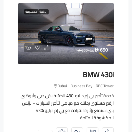
رياضية
مكشوفة
650
850
/day
D
D
BMW 430i
Dubai - Business Bay - RBC Tower
خدمة تأجير بي إم دبليو 430i الكشف في دبي وأبوظبي
ارفع مستوى رحلتك مع ميامي لتأجير السيارات – بزنس
باي استمتع بإثارة القيادة مع بي إم دبليو 430i
المكشوفة المتاحة...