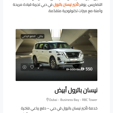
التضاريس. يوفر
تأجير نيسان باترول
في دبي تجربة قيادة مريحة
وآمنة مع ميزات تكنولوجية متقدّمة.
عائلي
الدفع الرباعي
550
600
/day
D
D
نيسان باترول أبيض
Dubai - Business Bay - RBC Tower
خدمة تأجير نيسان باترول في دبي – دفع رباعي فاخرة