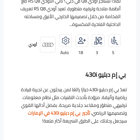
لماذا تستأجر أودي Q8 في دبي؟ تأتي الأودي RS Q8 مع
أنظمة ملاحة وترفيه متطورة. تعيد أودي RS Q8 تعريف
الفخامة من خلال تصميمها الخارجي الأنيق ومساحته
الداخلية الفاخرة المكسوة...
أودي
Auto
18
3
5
بي إم دبليو 430i
تعدّ بي إم دبليو 430i خيارًا رائعًا لمن يبحثون عن تجربة قيادة
رياضية وأنيقة. مزوّدة بأحدث التقنيات مثل نظام معلومات
ترفيهي متطوّر ومقاعد جلدية مريحة. بفضل أدائها القوي
وتصميمها الرياضي،
تأجير بي إم دبليو 430i في الإمارات
سيجعل رحلاتك على الطرق السريعة أكثر متعة!