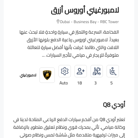
لامبورغيني أوروس أزرق
Dubai - Business Bay - RBC Tower
الفخامة، السرعة والتميّز في سيارةٍ واحدةٍ فلا تبحث عنها
بعيداً. لامبورغيني اوروس رباعية الدفع بلونها الأزرق
اللافت والتي طالما عُرفت بأنها أفضل سيارةٍ للعائلة
متوفرةٌ للإيجار في ميامي لتأجير السيارات. ...
لامبورغيني
Auto
18
3
5
أودي Q8
تعتبر أودي Q8 من أفخم سيارات الدفع الرباعي المتاحة لدينا في
وكالة ميامي. تأتي بمحرك قوي ونظام تعليق متطور، بالإضافة
إلى ميزات ترفيهية متقدمة مثل شاشة لمس ونظام صوتي