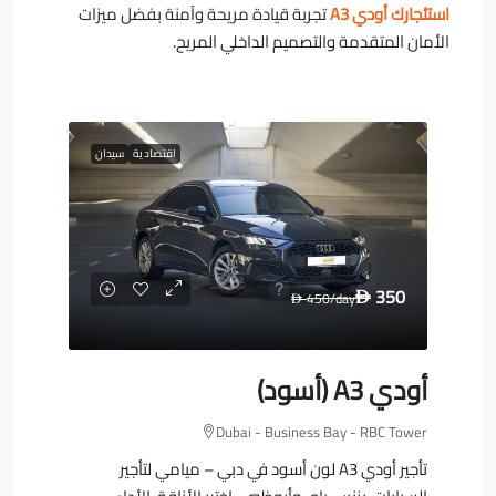
استئجارك أودي A3
تجربة قيادة مريحة وآمنة بفضل ميزات
الأمان المتقدمة والتصميم الداخلي المريح.
اقتصادية
سيدان
350
450
/day
D
D
أودي A3 (أسود)
Dubai - Business Bay - RBC Tower
تأجير أودي A3 لون أسود في دبي – ميامي لتأجير