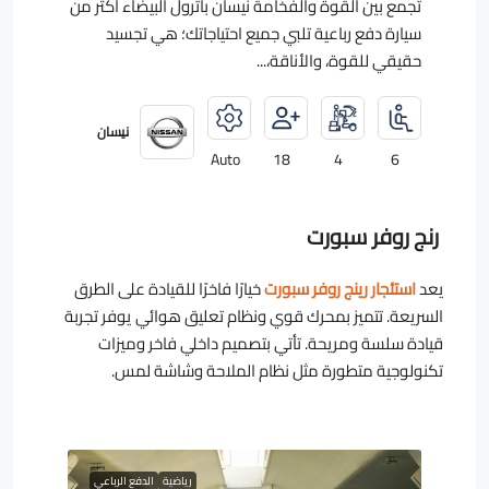
تجمع بين القوة والفخامة نيسان باترول البيضاء أكثر من
سيارة دفع رباعية تلبي جميع احتياجاتك؛ هي تجسيد
حقيقي للقوة، والأناقة،...
نيسان
Auto
18
4
6
رنج روفر سبورت
يعد
استئجار رينج روفر سبورت
خيارًا فاخرًا للقيادة على الطرق
السريعة. تتميز بمحرك قوي ونظام تعليق هوائي يوفر تجربة
قيادة سلسة ومريحة. تأتي بتصميم داخلي فاخر وميزات
تكنولوجية متطورة مثل نظام الملاحة وشاشة لمس.
رياضية
الدفع الرباعي