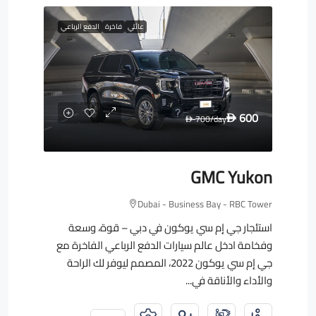
عائلي
فاخرة
الدفع الرباعي
600
700
/day
D
D
GMC Yukon
Dubai - Business Bay - RBC Tower
استئجار جي إم سي يوكون في دبي – قوة، وسعة
وفخامة ادخل عالم سيارات الدفع الرباعي الفاخرة مع
جي إم سي يوكون 2022، المصمم ليوفر لك الراحة
والأداء والأناقة في...