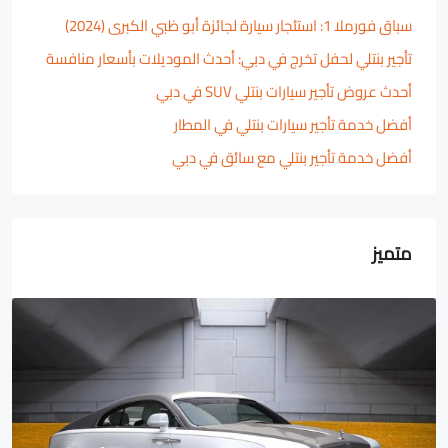
سباق فورملا 1: استئجار سيارة لجائزة أبو ظبي الكبرى (2024)
تأجير بنتلي لحفل تخرج في دبي: أحدث الموديلات بأسعار منافسة
أحدث عروض تأجير سيارات بنتلي SUV في دبي
أفضل خدمة تأجير سيارات بنتلي في المطار
أفضل خدمة تأجير بنتلي مع سائق في دبي
متميز