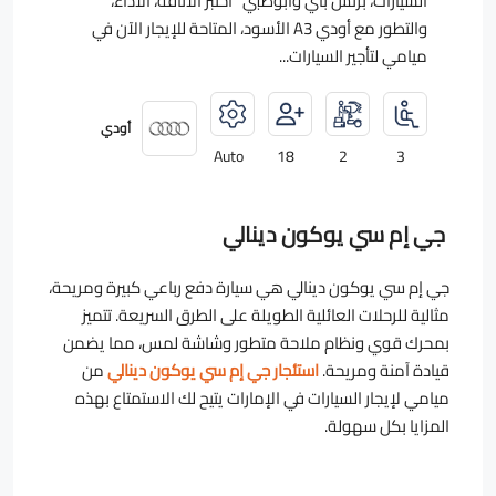
السيارات، بزنس باي وأبوظبي اختبر الأناقة، الأداء،
والتطور مع أودي A3 الأسود، المتاحة للإيجار الآن في
ميامي لتأجير السيارات...
أودي
Auto
18
2
3
جي إم سي يوكون دينالي
جي إم سي يوكون دينالي هي سيارة دفع رباعي كبيرة ومريحة،
مثالية للرحلات العائلية الطويلة على الطرق السريعة. تتميز
بمحرك قوي ونظام ملاحة متطور وشاشة لمس، مما يضمن
قيادة آمنة ومريحة.
استئجار جي إم سي يوكون دينالي
من
ميامي لإيجار السيارات في الإمارات يتيح لك الاستمتاع بهذه
المزايا بكل سهولة.