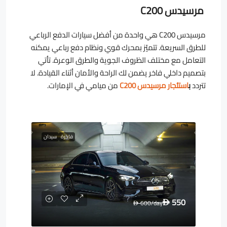
مرسيدس C200
مرسيدس C200 هي واحدة من أفضل سيارات الدفع الرباعي
للطرق السريعة. تتميّز بمحرك قوي ونظام دفع رباعي يمكنه
التعامل مع مختلف الظروف الجوية والطرق الوعرة. تأتي
بتصميم داخلي فاخر يضمن لك الراحة والأمان أثناء القيادة. لا
تتردد
ب
استئجار مرسيدس C200
من ميامي في الإمارات.
فاخرة
سيدان
550
600
/day
D
D