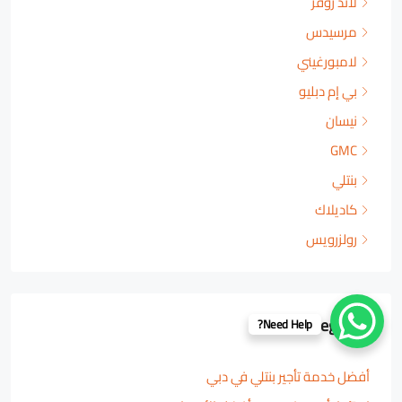
لاند روفر
مرسيدس
لامبورغيني
بي إم دبليو
نيسان
GMC
بنتلي
كاديلاك
رولزرويس
Categories
Need Help?
أفضل خدمة تأجير بنتلي في دبي