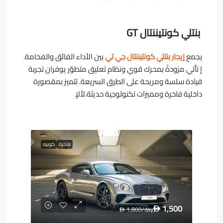
بنتلي كونتيننتال GT
يجمع
إيجار بنتلي كونتيننتال جي تي
بين الأداء الفائق والفخامة.
إ تأتي مزودةً بمحرك قوي ونظام تعليق متطوّر يوفران تجربة
قيادة سلسة ومريحة على الطرق السريعة. تتميز بمقصورة
داخلية فاخرة ومميزات تكنولوجية حديثة.لألإ
فاخرة
كوبيه
1,500
1,800
/day
D
D