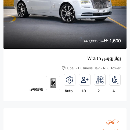
1,600
2,000
/day
D
D
رولز رويس Wraith
Dubai - Business Bay - RBC Tower
رولزرويس
Auto
18
2
4
أودي