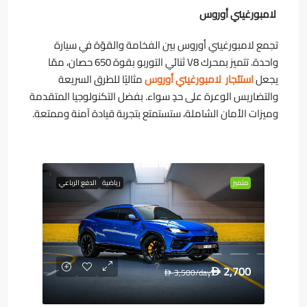
لامبورغيني أوروس
تجمع لامبورغيني أوروس بين الفخامة والقوّة في سيارة
واحدة. تتميز بمحرك V8 ثنائي التوربو بقوة 650 حصان، ممّا
يجعل
استئجار لامبورغيني أوروس
مثاليًا للطرق السريعة
والتضاريس الوعرة على حدٍ سواء. بفضل التكنولوجيا المتقدمة
وميزات الأمان الشاملة، ستستمتع بتجربة قيادة آمنة وممتعة.
متميز
رياضية
الدفع الرباعي
2,700
3,500
/day
D
D