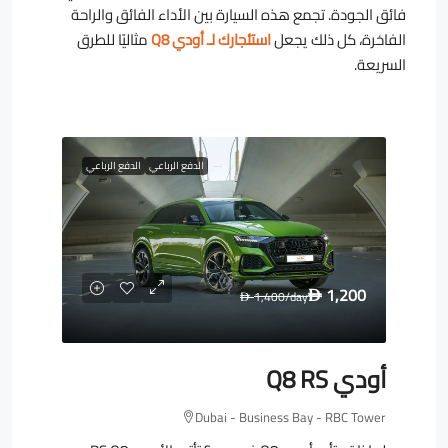
فائق الجودة. تجمع هذه السيارة بين الأداء الفائق والراحة
الفاخرة، كل ذلك يجعل
استئجارك لـ أودي Q8
مثاليًا للطرق
السريعة.
الدفع الرباعي
الدفع الرباعي
1,200
1,400
/day
D
D
أودي Q8 RS
Dubai - Business Bay - RBC Tower